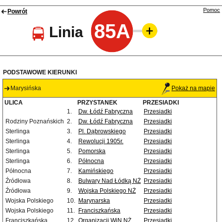
Pomoc
Powrót
85A
Linia
PODSTAWOWE KIERUNKI
Marysińska
Pokaż na mapie
ULICA
PRZYSTANEK
PRZESIADKI
1.
Dw. Łódź Fabryczna
Przesiadki
Rodziny Poznańskich
2.
Dw. Łódź Fabryczna
Przesiadki
Sterlinga
3.
Pl. Dąbrowskiego
Przesiadki
Sterlinga
4.
Rewolucji 1905r.
Przesiadki
Sterlinga
5.
Pomorska
Przesiadki
Sterlinga
6.
Północna
Przesiadki
Północna
7.
Kamińskiego
Przesiadki
Źródłowa
8.
Bulwary Nad Łódką NŻ
Przesiadki
Źródłowa
9.
Wojska Polskiego NŻ
Przesiadki
Wojska Polskiego
10.
Marynarska
Przesiadki
Wojska Polskiego
11.
Franciszkańska
Przesiadki
Franciszkańska
12.
Organizacji WiN NŻ
Przesiadki