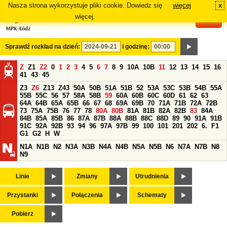
Nasza strona wykorzystuje pliki cookie. Dowiedz się
więcej
x
#
więcej.
Sprawdź rozkład na dzień:
i godzinę:
Z
Z1
Z2
0
1
2
3
4
5
6
7
8
9
10A
10B
11
12
13
14
15
16
41
43
45
Z3
Z6
Z13
Z43
50A
50B
51A
51B
52
53A
53C
53B
54B
55A
55B
55C
56
57
58A
58B
59
60A
60B
60C
60D
61
62
63
64A
64B
65A
65B
66
67
68
69A
69B
70
71A
71B
72A
72B
73
75A
75B
76
77
78
80A
80B
81A
81B
82A
82B
83
84A
84B
85A
85B
86
87A
87B
88A
88B
88C
88D
89
90
91A
91B
91C
92A
92B
93
94
96
97A
97B
99
100
101
201
202
6.
F1
G1
G2
H
W
N1A
N1B
N2
N3A
N3B
N4A
N4B
N5A
N5B
N6
N7A
N7B
N8
N9
Linie
Zmiany
Utrudnienia
Przystanki
Połączenia
Schematy
Pobierz