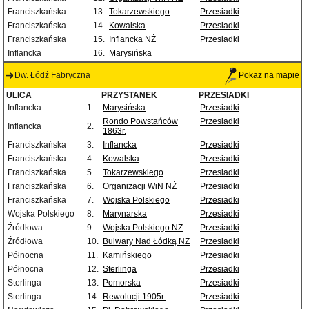
Franciszkańska
13.
Tokarzewskiego
Przesiadki
Franciszkańska
14.
Kowalska
Przesiadki
Franciszkańska
15.
Inflancka NŻ
Przesiadki
Inflancka
16.
Marysińska
Dw. Łódź Fabryczna
Pokaż na mapie
ULICA
PRZYSTANEK
PRZESIADKI
Inflancka
1.
Marysińska
Przesiadki
Rondo Powstańców
Przesiadki
Inflancka
2.
1863r.
Franciszkańska
3.
Inflancka
Przesiadki
Franciszkańska
4.
Kowalska
Przesiadki
Franciszkańska
5.
Tokarzewskiego
Przesiadki
Franciszkańska
6.
Organizacji WiN NŻ
Przesiadki
Franciszkańska
7.
Wojska Polskiego
Przesiadki
Wojska Polskiego
8.
Marynarska
Przesiadki
Źródłowa
9.
Wojska Polskiego NŻ
Przesiadki
Źródłowa
10.
Bulwary Nad Łódką NŻ
Przesiadki
Północna
11.
Kamińskiego
Przesiadki
Północna
12.
Sterlinga
Przesiadki
Sterlinga
13.
Pomorska
Przesiadki
Sterlinga
14.
Rewolucji 1905r.
Przesiadki