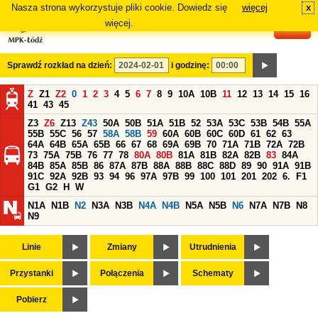
Nasza strona wykorzystuje pliki cookie. Dowiedz się
więcej
x
#
więcej.
Sprawdź rozkład na dzień:
i godzinę:
Z
Z1
Z2
0
1
2
3
4
5
6
7
8
9
10A
10B
11
12
13
14
15
16
41
43
45
Z3
Z6
Z13
Z43
50A
50B
51A
51B
52
53A
53C
53B
54B
55A
55B
55C
56
57
58A
58B
59
60A
60B
60C
60D
61
62
63
64A
64B
65A
65B
66
67
68
69A
69B
70
71A
71B
72A
72B
73
75A
75B
76
77
78
80A
80B
81A
81B
82A
82B
83
84A
84B
85A
85B
86
87A
87B
88A
88B
88C
88D
89
90
91A
91B
91C
92A
92B
93
94
96
97A
97B
99
100
101
201
202
6.
F1
G1
G2
H
W
N1A
N1B
N2
N3A
N3B
N4A
N4B
N5A
N5B
N6
N7A
N7B
N8
N9
Linie
Zmiany
Utrudnienia
Przystanki
Połączenia
Schematy
Pobierz