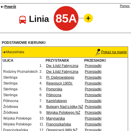
Pomoc
Powrót
85A
Linia
PODSTAWOWE KIERUNKI
Marysińska
Pokaż na mapie
ULICA
PRZYSTANEK
PRZESIADKI
1.
Dw. Łódź Fabryczna
Przesiadki
Rodziny Poznańskich
2.
Dw. Łódź Fabryczna
Przesiadki
Sterlinga
3.
Pl. Dąbrowskiego
Przesiadki
Sterlinga
4.
Rewolucji 1905r.
Przesiadki
Sterlinga
5.
Pomorska
Przesiadki
Sterlinga
6.
Północna
Przesiadki
Północna
7.
Kamińskiego
Przesiadki
Źródłowa
8.
Bulwary Nad Łódką NŻ
Przesiadki
Źródłowa
9.
Wojska Polskiego NŻ
Przesiadki
Wojska Polskiego
10.
Marynarska
Przesiadki
Wojska Polskiego
11.
Franciszkańska
Przesiadki
Franciszkańska
12.
Organizacji WiN NŻ
Przesiadki