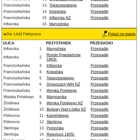
Franciszkańska
13.
Tokarzewskiego
Przesiadki
Franciszkańska
14.
Kowalska
Przesiadki
Franciszkańska
15.
Inflancka NŻ
Przesiadki
Inflancka
16.
Marysińska
Dw. Łódź Fabryczna
Pokaż na mapie
ULICA
PRZYSTANEK
PRZESIADKI
Inflancka
1.
Marysińska
Przesiadki
Rondo Powstańców
Przesiadki
Inflancka
2.
1863r.
Franciszkańska
3.
Inflancka
Przesiadki
Franciszkańska
4.
Kowalska
Przesiadki
Franciszkańska
5.
Tokarzewskiego
Przesiadki
Franciszkańska
6.
Organizacji WiN NŻ
Przesiadki
Franciszkańska
7.
Wojska Polskiego
Przesiadki
Wojska Polskiego
8.
Marynarska
Przesiadki
Źródłowa
9.
Wojska Polskiego NŻ
Przesiadki
Źródłowa
10.
Bulwary Nad Łódką NŻ
Przesiadki
Północna
11.
Kamińskiego
Przesiadki
Północna
12.
Sterlinga
Przesiadki
Sterlinga
13.
Pomorska
Przesiadki
Sterlinga
14.
Rewolucji 1905r.
Przesiadki