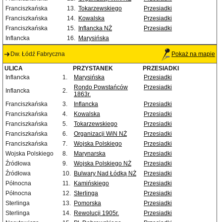
Franciszkańska
13.
Tokarzewskiego
Przesiadki
Franciszkańska
14.
Kowalska
Przesiadki
Franciszkańska
15.
Inflancka NŻ
Przesiadki
Inflancka
16.
Marysińska
Dw. Łódź Fabryczna
Pokaż na mapie
ULICA
PRZYSTANEK
PRZESIADKI
Inflancka
1.
Marysińska
Przesiadki
Rondo Powstańców
Przesiadki
Inflancka
2.
1863r.
Franciszkańska
3.
Inflancka
Przesiadki
Franciszkańska
4.
Kowalska
Przesiadki
Franciszkańska
5.
Tokarzewskiego
Przesiadki
Franciszkańska
6.
Organizacji WiN NŻ
Przesiadki
Franciszkańska
7.
Wojska Polskiego
Przesiadki
Wojska Polskiego
8.
Marynarska
Przesiadki
Źródłowa
9.
Wojska Polskiego NŻ
Przesiadki
Źródłowa
10.
Bulwary Nad Łódką NŻ
Przesiadki
Północna
11.
Kamińskiego
Przesiadki
Północna
12.
Sterlinga
Przesiadki
Sterlinga
13.
Pomorska
Przesiadki
Sterlinga
14.
Rewolucji 1905r.
Przesiadki