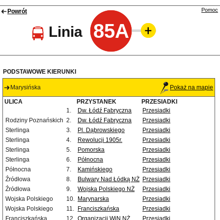
Pomoc
Powrót
85A
Linia
PODSTAWOWE KIERUNKI
Marysińska
Pokaż na mapie
ULICA
PRZYSTANEK
PRZESIADKI
1.
Dw. Łódź Fabryczna
Przesiadki
Rodziny Poznańskich
2.
Dw. Łódź Fabryczna
Przesiadki
Sterlinga
3.
Pl. Dąbrowskiego
Przesiadki
Sterlinga
4.
Rewolucji 1905r.
Przesiadki
Sterlinga
5.
Pomorska
Przesiadki
Sterlinga
6.
Północna
Przesiadki
Północna
7.
Kamińskiego
Przesiadki
Źródłowa
8.
Bulwary Nad Łódką NŻ
Przesiadki
Źródłowa
9.
Wojska Polskiego NŻ
Przesiadki
Wojska Polskiego
10.
Marynarska
Przesiadki
Wojska Polskiego
11.
Franciszkańska
Przesiadki
Franciszkańska
12.
Organizacji WiN NŻ
Przesiadki