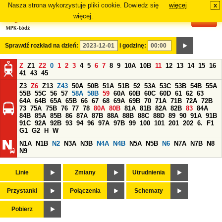
Nasza strona wykorzystuje pliki cookie. Dowiedz się
więcej
x
#
więcej.
Sprawdź rozkład na dzień:
i godzinę:
Z
Z1
Z2
0
1
2
3
4
5
6
7
8
9
10A
10B
11
12
13
14
15
16
41
43
45
Z3
Z6
Z13
Z43
50A
50B
51A
51B
52
53A
53C
53B
54B
55A
55B
55C
56
57
58A
58B
59
60A
60B
60C
60D
61
62
63
64A
64B
65A
65B
66
67
68
69A
69B
70
71A
71B
72A
72B
73
75A
75B
76
77
78
80A
80B
81A
81B
82A
82B
83
84A
84B
85A
85B
86
87A
87B
88A
88B
88C
88D
89
90
91A
91B
91C
92A
92B
93
94
96
97A
97B
99
100
101
201
202
6.
F1
G1
G2
H
W
N1A
N1B
N2
N3A
N3B
N4A
N4B
N5A
N5B
N6
N7A
N7B
N8
N9
Linie
Zmiany
Utrudnienia
Przystanki
Połączenia
Schematy
Pobierz