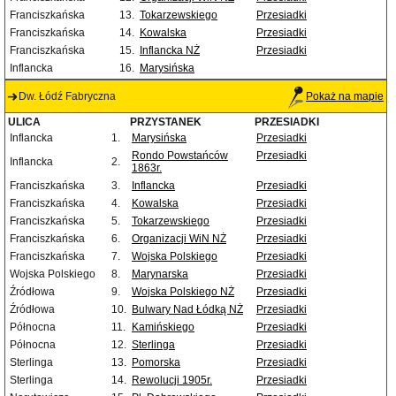
Franciszkańska
13.
Tokarzewskiego
Przesiadki
Franciszkańska
14.
Kowalska
Przesiadki
Franciszkańska
15.
Inflancka NŻ
Przesiadki
Inflancka
16.
Marysińska
Dw. Łódź Fabryczna
Pokaż na mapie
ULICA
PRZYSTANEK
PRZESIADKI
Inflancka
1.
Marysińska
Przesiadki
Rondo Powstańców
Przesiadki
Inflancka
2.
1863r.
Franciszkańska
3.
Inflancka
Przesiadki
Franciszkańska
4.
Kowalska
Przesiadki
Franciszkańska
5.
Tokarzewskiego
Przesiadki
Franciszkańska
6.
Organizacji WiN NŻ
Przesiadki
Franciszkańska
7.
Wojska Polskiego
Przesiadki
Wojska Polskiego
8.
Marynarska
Przesiadki
Źródłowa
9.
Wojska Polskiego NŻ
Przesiadki
Źródłowa
10.
Bulwary Nad Łódką NŻ
Przesiadki
Północna
11.
Kamińskiego
Przesiadki
Północna
12.
Sterlinga
Przesiadki
Sterlinga
13.
Pomorska
Przesiadki
Sterlinga
14.
Rewolucji 1905r.
Przesiadki