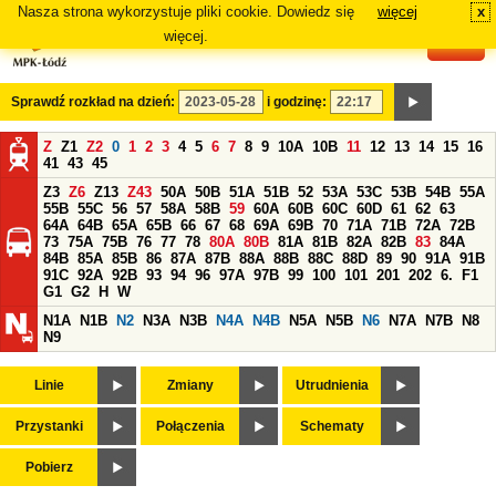
Nasza strona wykorzystuje pliki cookie. Dowiedz się
więcej
x
#
więcej.
Sprawdź rozkład na dzień:
i godzinę:
Z
Z1
Z2
0
1
2
3
4
5
6
7
8
9
10A
10B
11
12
13
14
15
16
41
43
45
Z3
Z6
Z13
Z43
50A
50B
51A
51B
52
53A
53C
53B
54B
55A
55B
55C
56
57
58A
58B
59
60A
60B
60C
60D
61
62
63
64A
64B
65A
65B
66
67
68
69A
69B
70
71A
71B
72A
72B
73
75A
75B
76
77
78
80A
80B
81A
81B
82A
82B
83
84A
84B
85A
85B
86
87A
87B
88A
88B
88C
88D
89
90
91A
91B
91C
92A
92B
93
94
96
97A
97B
99
100
101
201
202
6.
F1
G1
G2
H
W
N1A
N1B
N2
N3A
N3B
N4A
N4B
N5A
N5B
N6
N7A
N7B
N8
N9
Linie
Zmiany
Utrudnienia
Przystanki
Połączenia
Schematy
Pobierz