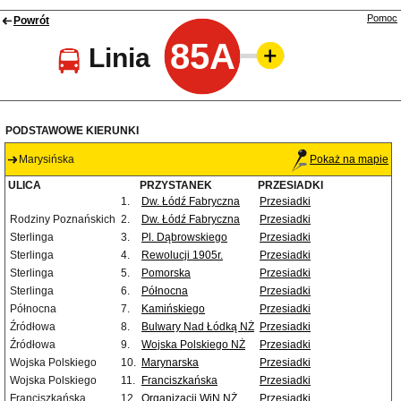
Pomoc
Powrót
85A
Linia
PODSTAWOWE KIERUNKI
Marysińska
Pokaż na mapie
ULICA
PRZYSTANEK
PRZESIADKI
1.
Dw. Łódź Fabryczna
Przesiadki
Rodziny Poznańskich
2.
Dw. Łódź Fabryczna
Przesiadki
Sterlinga
3.
Pl. Dąbrowskiego
Przesiadki
Sterlinga
4.
Rewolucji 1905r.
Przesiadki
Sterlinga
5.
Pomorska
Przesiadki
Sterlinga
6.
Północna
Przesiadki
Północna
7.
Kamińskiego
Przesiadki
Źródłowa
8.
Bulwary Nad Łódką NŻ
Przesiadki
Źródłowa
9.
Wojska Polskiego NŻ
Przesiadki
Wojska Polskiego
10.
Marynarska
Przesiadki
Wojska Polskiego
11.
Franciszkańska
Przesiadki
Franciszkańska
12.
Organizacji WiN NŻ
Przesiadki