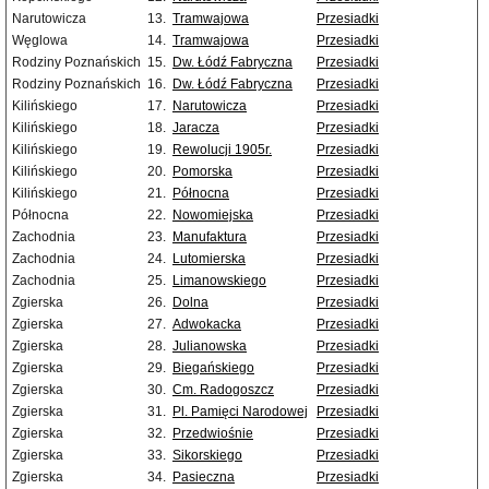
Narutowicza
13.
Tramwajowa
Przesiadki
Węglowa
14.
Tramwajowa
Przesiadki
Rodziny Poznańskich
15.
Dw. Łódź Fabryczna
Przesiadki
Rodziny Poznańskich
16.
Dw. Łódź Fabryczna
Przesiadki
Kilińskiego
17.
Narutowicza
Przesiadki
Kilińskiego
18.
Jaracza
Przesiadki
Kilińskiego
19.
Rewolucji 1905r.
Przesiadki
Kilińskiego
20.
Pomorska
Przesiadki
Kilińskiego
21.
Północna
Przesiadki
Północna
22.
Nowomiejska
Przesiadki
Zachodnia
23.
Manufaktura
Przesiadki
Zachodnia
24.
Lutomierska
Przesiadki
Zachodnia
25.
Limanowskiego
Przesiadki
Zgierska
26.
Dolna
Przesiadki
Zgierska
27.
Adwokacka
Przesiadki
Zgierska
28.
Julianowska
Przesiadki
Zgierska
29.
Biegańskiego
Przesiadki
Zgierska
30.
Cm. Radogoszcz
Przesiadki
Zgierska
31.
Pl. Pamięci Narodowej
Przesiadki
Zgierska
32.
Przedwiośnie
Przesiadki
Zgierska
33.
Sikorskiego
Przesiadki
Zgierska
34.
Pasieczna
Przesiadki