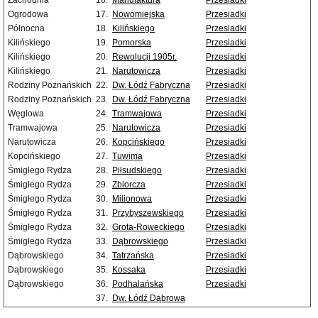
Zachodnia
16.
Manufaktura
Przesiadki
Ogrodowa
17.
Nowomiejska
Przesiadki
Północna
18.
Kilińskiego
Przesiadki
Kilińskiego
19.
Pomorska
Przesiadki
Kilińskiego
20.
Rewolucji 1905r.
Przesiadki
Kilińskiego
21.
Narutowicza
Przesiadki
Rodziny Poznańskich
22.
Dw. Łódź Fabryczna
Przesiadki
Rodziny Poznańskich
23.
Dw. Łódź Fabryczna
Przesiadki
Węglowa
24.
Tramwajowa
Przesiadki
Tramwajowa
25.
Narutowicza
Przesiadki
Narutowicza
26.
Kopcińskiego
Przesiadki
Kopcińskiego
27.
Tuwima
Przesiadki
Śmigłego Rydza
28.
Piłsudskiego
Przesiadki
Śmigłego Rydza
29.
Zbiorcza
Przesiadki
Śmigłego Rydza
30.
Milionowa
Przesiadki
Śmigłego Rydza
31.
Przybyszewskiego
Przesiadki
Śmigłego Rydza
32.
Grota-Roweckiego
Przesiadki
Śmigłego Rydza
33.
Dąbrowskiego
Przesiadki
Dąbrowskiego
34.
Tatrzańska
Przesiadki
Dąbrowskiego
35.
Kossaka
Przesiadki
Dąbrowskiego
36.
Podhalańska
Przesiadki
37.
Dw. Łódź Dąbrowa