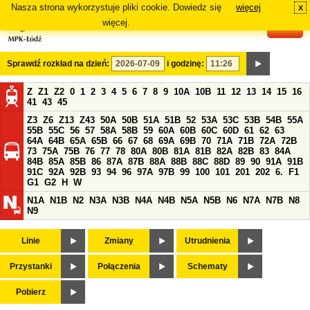
Nasza strona wykorzystuje pliki cookie. Dowiedz się
więcej
x
#
więcej.
Sprawdź rozkład na dzień:
i godzinę:
Z
Z1
Z2
0
1
2
3
4
5
6
7
8
9
10A
10B
11
12
13
14
15
16
41
43
45
Z3
Z6
Z13
Z43
50A
50B
51A
51B
52
53A
53C
53B
54B
55A
55B
55C
56
57
58A
58B
59
60A
60B
60C
60D
61
62
63
64A
64B
65A
65B
66
67
68
69A
69B
70
71A
71B
72A
72B
73
75A
75B
76
77
78
80A
80B
81A
81B
82A
82B
83
84A
84B
85A
85B
86
87A
87B
88A
88B
88C
88D
89
90
91A
91B
91C
92A
92B
93
94
96
97A
97B
99
100
101
201
202
6.
F1
G1
G2
H
W
N1A
N1B
N2
N3A
N3B
N4A
N4B
N5A
N5B
N6
N7A
N7B
N8
N9
Linie
Zmiany
Utrudnienia
Przystanki
Połączenia
Schematy
Pobierz