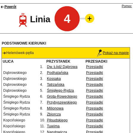
Pomoc
Powrót
4
Linia
PODSTAWOWE KIERUNKI
Helenówek-pętla
Pokaż na mapie
ULICA
PRZYSTANEK
PRZESIADKI
1.
Dw. Łódź Dąbrowa
Przesiadki
Dąbrowskiego
2.
Podhalańska
Przesiadki
Dąbrowskiego
3.
Kossaka
Przesiadki
Dąbrowskiego
4.
Tatrzańska
Przesiadki
Dąbrowskiego
5.
Śmigłego-Rydza
Przesiadki
Śmigłego Rydza
6.
Grota-Roweckiego
Przesiadki
Śmigłego Rydza
7.
Przybyszewskiego
Przesiadki
Śmigłego Rydza
8.
Milionowa
Przesiadki
Śmigłego Rydza
9.
Zbiorcza
Przesiadki
Kopcińskiego
10.
Piłsudskiego
Przesiadki
Kopcińskiego
11.
Tuwima
Przesiadki
Kopcińskiego
12.
Narutowicza
Przesiadki