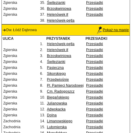
Zgierska
35.
Świtezianki
Przesiadki
Zgierska
36.
Brzoskwiniowa
Przesiadki
Zgierska
37.
Helenówek #
Przesiadki
38.
Helenówek-pętla
Dw. Łódź Dąbrowa
Pokaż na mapie
ULICA
PRZYSTANEK
PRZESIADKI
1.
Helenówek-pętla
Przesiadki
Zgierska
2.
Helenówek #
Przesiadki
Zgierska
3.
Brzoskwiniowa
Przesiadki
Zgierska
4.
Świtezianki
Przesiadki
Zgierska
5.
Pasieczna
Przesiadki
Zgierska
6.
Sikorskiego
Przesiadki
Zgierska
7.
Przedwiośnie
Przesiadki
Zgierska
8.
Pl. Pamięci Narodowej
Przesiadki
Zgierska
9.
Cm. Radogoszcz
Przesiadki
Zgierska
10.
Biegańskiego
Przesiadki
Zgierska
11.
Julianowska
Przesiadki
Zgierska
12.
Adwokacka
Przesiadki
Zgierska
13.
Dolna
Przesiadki
Zachodnia
14.
Limanowskiego
Przesiadki
Zachodnia
15.
Lutomierska
Przesiadki