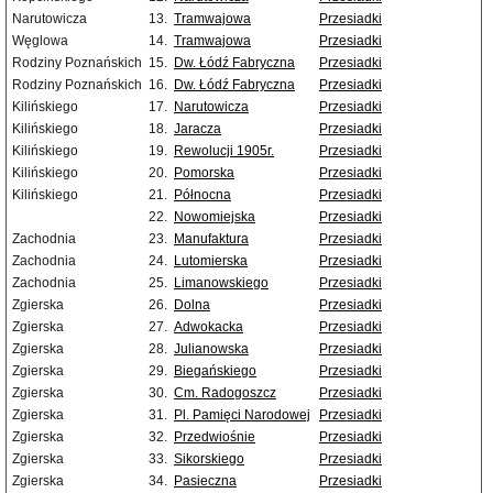
Narutowicza
13.
Tramwajowa
Przesiadki
Węglowa
14.
Tramwajowa
Przesiadki
Rodziny Poznańskich
15.
Dw. Łódź Fabryczna
Przesiadki
Rodziny Poznańskich
16.
Dw. Łódź Fabryczna
Przesiadki
Kilińskiego
17.
Narutowicza
Przesiadki
Kilińskiego
18.
Jaracza
Przesiadki
Kilińskiego
19.
Rewolucji 1905r.
Przesiadki
Kilińskiego
20.
Pomorska
Przesiadki
Kilińskiego
21.
Północna
Przesiadki
22.
Nowomiejska
Przesiadki
Zachodnia
23.
Manufaktura
Przesiadki
Zachodnia
24.
Lutomierska
Przesiadki
Zachodnia
25.
Limanowskiego
Przesiadki
Zgierska
26.
Dolna
Przesiadki
Zgierska
27.
Adwokacka
Przesiadki
Zgierska
28.
Julianowska
Przesiadki
Zgierska
29.
Biegańskiego
Przesiadki
Zgierska
30.
Cm. Radogoszcz
Przesiadki
Zgierska
31.
Pl. Pamięci Narodowej
Przesiadki
Zgierska
32.
Przedwiośnie
Przesiadki
Zgierska
33.
Sikorskiego
Przesiadki
Zgierska
34.
Pasieczna
Przesiadki