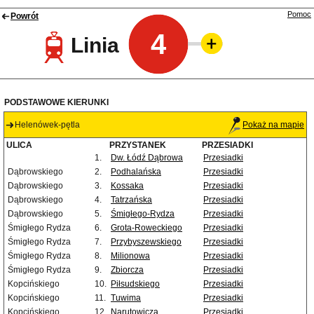
Pomoc
Powrót
4
Linia
PODSTAWOWE KIERUNKI
Helenówek-pętla
Pokaż na mapie
ULICA
PRZYSTANEK
PRZESIADKI
1.
Dw. Łódź Dąbrowa
Przesiadki
Dąbrowskiego
2.
Podhalańska
Przesiadki
Dąbrowskiego
3.
Kossaka
Przesiadki
Dąbrowskiego
4.
Tatrzańska
Przesiadki
Dąbrowskiego
5.
Śmigłego-Rydza
Przesiadki
Śmigłego Rydza
6.
Grota-Roweckiego
Przesiadki
Śmigłego Rydza
7.
Przybyszewskiego
Przesiadki
Śmigłego Rydza
8.
Milionowa
Przesiadki
Śmigłego Rydza
9.
Zbiorcza
Przesiadki
Kopcińskiego
10.
Piłsudskiego
Przesiadki
Kopcińskiego
11.
Tuwima
Przesiadki
Kopcińskiego
12.
Narutowicza
Przesiadki