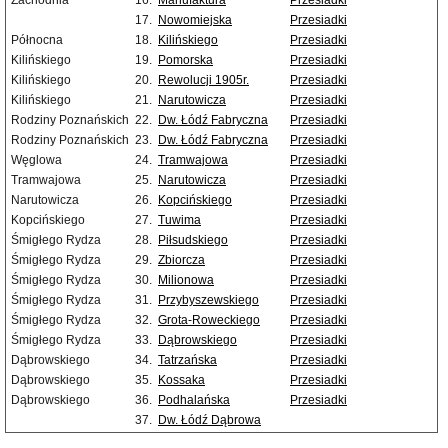
Zachodnia
16.
Manufaktura
Przesiadki
17.
Nowomiejska
Przesiadki
Północna
18.
Kilińskiego
Przesiadki
Kilińskiego
19.
Pomorska
Przesiadki
Kilińskiego
20.
Rewolucji 1905r.
Przesiadki
Kilińskiego
21.
Narutowicza
Przesiadki
Rodziny Poznańskich
22.
Dw. Łódź Fabryczna
Przesiadki
Rodziny Poznańskich
23.
Dw. Łódź Fabryczna
Przesiadki
Węglowa
24.
Tramwajowa
Przesiadki
Tramwajowa
25.
Narutowicza
Przesiadki
Narutowicza
26.
Kopcińskiego
Przesiadki
Kopcińskiego
27.
Tuwima
Przesiadki
Śmigłego Rydza
28.
Piłsudskiego
Przesiadki
Śmigłego Rydza
29.
Zbiorcza
Przesiadki
Śmigłego Rydza
30.
Milionowa
Przesiadki
Śmigłego Rydza
31.
Przybyszewskiego
Przesiadki
Śmigłego Rydza
32.
Grota-Roweckiego
Przesiadki
Śmigłego Rydza
33.
Dąbrowskiego
Przesiadki
Dąbrowskiego
34.
Tatrzańska
Przesiadki
Dąbrowskiego
35.
Kossaka
Przesiadki
Dąbrowskiego
36.
Podhalańska
Przesiadki
37.
Dw. Łódź Dąbrowa