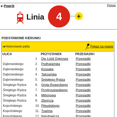
Pomoc
Powrót
4
Linia
PODSTAWOWE KIERUNKI
Helenówek-pętla
Pokaż na mapie
ULICA
PRZYSTANEK
PRZESIADKI
1.
Dw. Łódź Dąbrowa
Przesiadki
Dąbrowskiego
2.
Podhalańska
Przesiadki
Dąbrowskiego
3.
Kossaka
Przesiadki
Dąbrowskiego
4.
Tatrzańska
Przesiadki
Dąbrowskiego
5.
Śmigłego-Rydza
Przesiadki
Śmigłego Rydza
6.
Grota-Roweckiego
Przesiadki
Śmigłego Rydza
7.
Przybyszewskiego
Przesiadki
Śmigłego Rydza
8.
Milionowa
Przesiadki
Śmigłego Rydza
9.
Zbiorcza
Przesiadki
Kopcińskiego
10.
Piłsudskiego
Przesiadki
Kopcińskiego
11.
Tuwima
Przesiadki
Kopcińskiego
12.
Narutowicza
Przesiadki