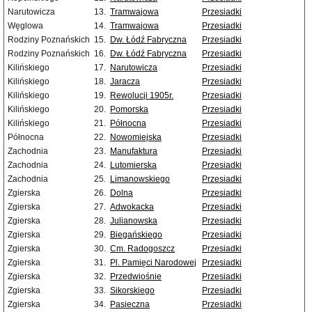
Narutowicza
13.
Tramwajowa
Przesiadki
Węglowa
14.
Tramwajowa
Przesiadki
Rodziny Poznańskich
15.
Dw. Łódź Fabryczna
Przesiadki
Rodziny Poznańskich
16.
Dw. Łódź Fabryczna
Przesiadki
Kilińskiego
17.
Narutowicza
Przesiadki
Kilińskiego
18.
Jaracza
Przesiadki
Kilińskiego
19.
Rewolucji 1905r.
Przesiadki
Kilińskiego
20.
Pomorska
Przesiadki
Kilińskiego
21.
Północna
Przesiadki
Północna
22.
Nowomiejska
Przesiadki
Zachodnia
23.
Manufaktura
Przesiadki
Zachodnia
24.
Lutomierska
Przesiadki
Zachodnia
25.
Limanowskiego
Przesiadki
Zgierska
26.
Dolna
Przesiadki
Zgierska
27.
Adwokacka
Przesiadki
Zgierska
28.
Julianowska
Przesiadki
Zgierska
29.
Biegańskiego
Przesiadki
Zgierska
30.
Cm. Radogoszcz
Przesiadki
Zgierska
31.
Pl. Pamięci Narodowej
Przesiadki
Zgierska
32.
Przedwiośnie
Przesiadki
Zgierska
33.
Sikorskiego
Przesiadki
Zgierska
34.
Pasieczna
Przesiadki