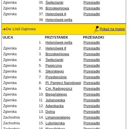
Zgierska
35.
Świtezianki
Przesiadki
Zgierska
36.
Brzoskwiniowa
Przesiadki
Zgierska
37.
Helenówek #
Przesiadki
38.
Helenówek-pętla
Dw. Łódź Dąbrowa
Pokaż na mapie
ULICA
PRZYSTANEK
PRZESIADKI
1.
Helenówek-pętla
Przesiadki
Zgierska
2.
Helenówek #
Przesiadki
Zgierska
3.
Brzoskwiniowa
Przesiadki
Zgierska
4.
Świtezianki
Przesiadki
Zgierska
5.
Pasieczna
Przesiadki
Zgierska
6.
Sikorskiego
Przesiadki
Zgierska
7.
Przedwiośnie
Przesiadki
Zgierska
8.
Pl. Pamięci Narodowej
Przesiadki
Zgierska
9.
Cm. Radogoszcz
Przesiadki
Zgierska
10.
Biegańskiego
Przesiadki
Zgierska
11.
Julianowska
Przesiadki
Zgierska
12.
Adwokacka
Przesiadki
Zgierska
13.
Dolna
Przesiadki
Zachodnia
14.
Limanowskiego
Przesiadki
Zachodnia
15.
Lutomierska
Przesiadki