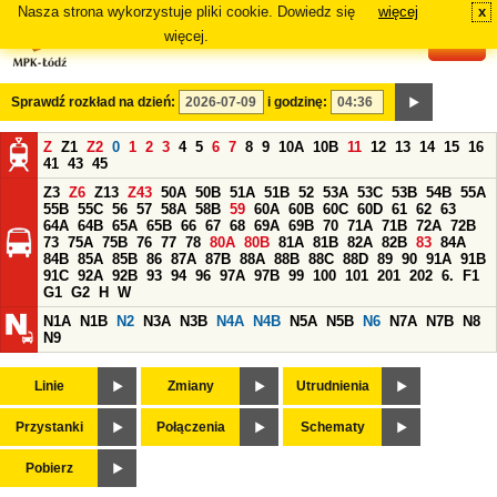
Nasza strona wykorzystuje pliki cookie. Dowiedz się
więcej
x
#
więcej.
Sprawdź rozkład na dzień:
i godzinę:
Z
Z1
Z2
0
1
2
3
4
5
6
7
8
9
10A
10B
11
12
13
14
15
16
41
43
45
Z3
Z6
Z13
Z43
50A
50B
51A
51B
52
53A
53C
53B
54B
55A
55B
55C
56
57
58A
58B
59
60A
60B
60C
60D
61
62
63
64A
64B
65A
65B
66
67
68
69A
69B
70
71A
71B
72A
72B
73
75A
75B
76
77
78
80A
80B
81A
81B
82A
82B
83
84A
84B
85A
85B
86
87A
87B
88A
88B
88C
88D
89
90
91A
91B
91C
92A
92B
93
94
96
97A
97B
99
100
101
201
202
6.
F1
G1
G2
H
W
N1A
N1B
N2
N3A
N3B
N4A
N4B
N5A
N5B
N6
N7A
N7B
N8
N9
Linie
Zmiany
Utrudnienia
Przystanki
Połączenia
Schematy
Pobierz