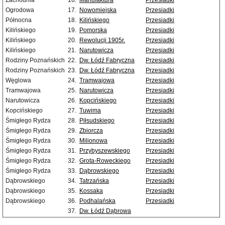
Zachodnia
16.
Manufaktura
Przesiadki
Ogrodowa
17.
Nowomiejska
Przesiadki
Północna
18.
Kilińskiego
Przesiadki
Kilińskiego
19.
Pomorska
Przesiadki
Kilińskiego
20.
Rewolucji 1905r.
Przesiadki
Kilińskiego
21.
Narutowicza
Przesiadki
Rodziny Poznańskich
22.
Dw. Łódź Fabryczna
Przesiadki
Rodziny Poznańskich
23.
Dw. Łódź Fabryczna
Przesiadki
Węglowa
24.
Tramwajowa
Przesiadki
Tramwajowa
25.
Narutowicza
Przesiadki
Narutowicza
26.
Kopcińskiego
Przesiadki
Kopcińskiego
27.
Tuwima
Przesiadki
Śmigłego Rydza
28.
Piłsudskiego
Przesiadki
Śmigłego Rydza
29.
Zbiorcza
Przesiadki
Śmigłego Rydza
30.
Milionowa
Przesiadki
Śmigłego Rydza
31.
Przybyszewskiego
Przesiadki
Śmigłego Rydza
32.
Grota-Roweckiego
Przesiadki
Śmigłego Rydza
33.
Dąbrowskiego
Przesiadki
Dąbrowskiego
34.
Tatrzańska
Przesiadki
Dąbrowskiego
35.
Kossaka
Przesiadki
Dąbrowskiego
36.
Podhalańska
Przesiadki
37.
Dw. Łódź Dąbrowa