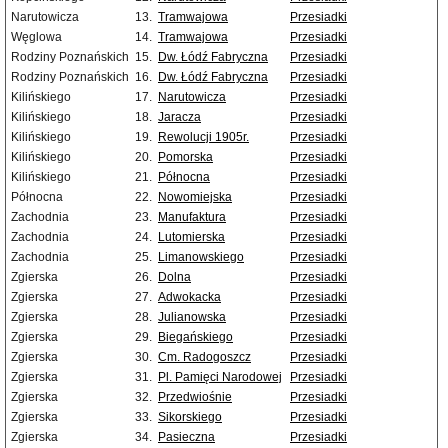
Narutowicza
13.
Tramwajowa
Przesiadki
Węglowa
14.
Tramwajowa
Przesiadki
Rodziny Poznańskich
15.
Dw. Łódź Fabryczna
Przesiadki
Rodziny Poznańskich
16.
Dw. Łódź Fabryczna
Przesiadki
Kilińskiego
17.
Narutowicza
Przesiadki
Kilińskiego
18.
Jaracza
Przesiadki
Kilińskiego
19.
Rewolucji 1905r.
Przesiadki
Kilińskiego
20.
Pomorska
Przesiadki
Kilińskiego
21.
Północna
Przesiadki
Północna
22.
Nowomiejska
Przesiadki
Zachodnia
23.
Manufaktura
Przesiadki
Zachodnia
24.
Lutomierska
Przesiadki
Zachodnia
25.
Limanowskiego
Przesiadki
Zgierska
26.
Dolna
Przesiadki
Zgierska
27.
Adwokacka
Przesiadki
Zgierska
28.
Julianowska
Przesiadki
Zgierska
29.
Biegańskiego
Przesiadki
Zgierska
30.
Cm. Radogoszcz
Przesiadki
Zgierska
31.
Pl. Pamięci Narodowej
Przesiadki
Zgierska
32.
Przedwiośnie
Przesiadki
Zgierska
33.
Sikorskiego
Przesiadki
Zgierska
34.
Pasieczna
Przesiadki