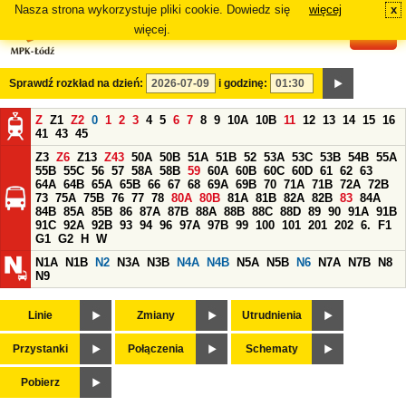
Nasza strona wykorzystuje pliki cookie. Dowiedz się
więcej
x
#
więcej.
Sprawdź rozkład na dzień:
i godzinę:
Z
Z1
Z2
0
1
2
3
4
5
6
7
8
9
10A
10B
11
12
13
14
15
16
41
43
45
Z3
Z6
Z13
Z43
50A
50B
51A
51B
52
53A
53C
53B
54B
55A
55B
55C
56
57
58A
58B
59
60A
60B
60C
60D
61
62
63
64A
64B
65A
65B
66
67
68
69A
69B
70
71A
71B
72A
72B
73
75A
75B
76
77
78
80A
80B
81A
81B
82A
82B
83
84A
84B
85A
85B
86
87A
87B
88A
88B
88C
88D
89
90
91A
91B
91C
92A
92B
93
94
96
97A
97B
99
100
101
201
202
6.
F1
G1
G2
H
W
N1A
N1B
N2
N3A
N3B
N4A
N4B
N5A
N5B
N6
N7A
N7B
N8
N9
Linie
Zmiany
Utrudnienia
Przystanki
Połączenia
Schematy
Pobierz