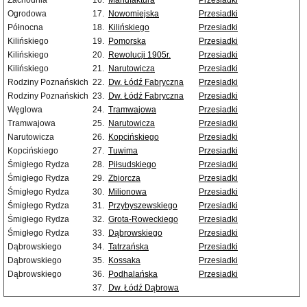
Zachodnia
16.
Manufaktura
Przesiadki
Ogrodowa
17.
Nowomiejska
Przesiadki
Północna
18.
Kilińskiego
Przesiadki
Kilińskiego
19.
Pomorska
Przesiadki
Kilińskiego
20.
Rewolucji 1905r.
Przesiadki
Kilińskiego
21.
Narutowicza
Przesiadki
Rodziny Poznańskich
22.
Dw. Łódź Fabryczna
Przesiadki
Rodziny Poznańskich
23.
Dw. Łódź Fabryczna
Przesiadki
Węglowa
24.
Tramwajowa
Przesiadki
Tramwajowa
25.
Narutowicza
Przesiadki
Narutowicza
26.
Kopcińskiego
Przesiadki
Kopcińskiego
27.
Tuwima
Przesiadki
Śmigłego Rydza
28.
Piłsudskiego
Przesiadki
Śmigłego Rydza
29.
Zbiorcza
Przesiadki
Śmigłego Rydza
30.
Milionowa
Przesiadki
Śmigłego Rydza
31.
Przybyszewskiego
Przesiadki
Śmigłego Rydza
32.
Grota-Roweckiego
Przesiadki
Śmigłego Rydza
33.
Dąbrowskiego
Przesiadki
Dąbrowskiego
34.
Tatrzańska
Przesiadki
Dąbrowskiego
35.
Kossaka
Przesiadki
Dąbrowskiego
36.
Podhalańska
Przesiadki
37.
Dw. Łódź Dąbrowa