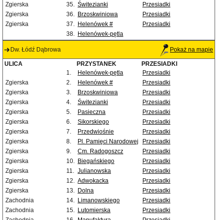
Zgierska
35.
Świtezianki
Przesiadki
Zgierska
36.
Brzoskwiniowa
Przesiadki
Zgierska
37.
Helenówek #
Przesiadki
38.
Helenówek-pętla
Dw. Łódź Dąbrowa
Pokaż na mapie
ULICA
PRZYSTANEK
PRZESIADKI
1.
Helenówek-pętla
Przesiadki
Zgierska
2.
Helenówek #
Przesiadki
Zgierska
3.
Brzoskwiniowa
Przesiadki
Zgierska
4.
Świtezianki
Przesiadki
Zgierska
5.
Pasieczna
Przesiadki
Zgierska
6.
Sikorskiego
Przesiadki
Zgierska
7.
Przedwiośnie
Przesiadki
Zgierska
8.
Pl. Pamięci Narodowej
Przesiadki
Zgierska
9.
Cm. Radogoszcz
Przesiadki
Zgierska
10.
Biegańskiego
Przesiadki
Zgierska
11.
Julianowska
Przesiadki
Zgierska
12.
Adwokacka
Przesiadki
Zgierska
13.
Dolna
Przesiadki
Zachodnia
14.
Limanowskiego
Przesiadki
Zachodnia
15.
Lutomierska
Przesiadki