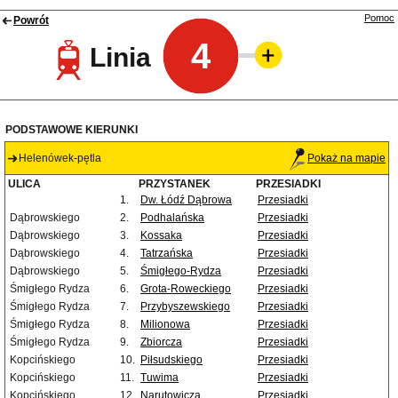
Pomoc
Powrót
4
Linia
PODSTAWOWE KIERUNKI
Helenówek-pętla
Pokaż na mapie
ULICA
PRZYSTANEK
PRZESIADKI
1.
Dw. Łódź Dąbrowa
Przesiadki
Dąbrowskiego
2.
Podhalańska
Przesiadki
Dąbrowskiego
3.
Kossaka
Przesiadki
Dąbrowskiego
4.
Tatrzańska
Przesiadki
Dąbrowskiego
5.
Śmigłego-Rydza
Przesiadki
Śmigłego Rydza
6.
Grota-Roweckiego
Przesiadki
Śmigłego Rydza
7.
Przybyszewskiego
Przesiadki
Śmigłego Rydza
8.
Milionowa
Przesiadki
Śmigłego Rydza
9.
Zbiorcza
Przesiadki
Kopcińskiego
10.
Piłsudskiego
Przesiadki
Kopcińskiego
11.
Tuwima
Przesiadki
Kopcińskiego
12.
Narutowicza
Przesiadki