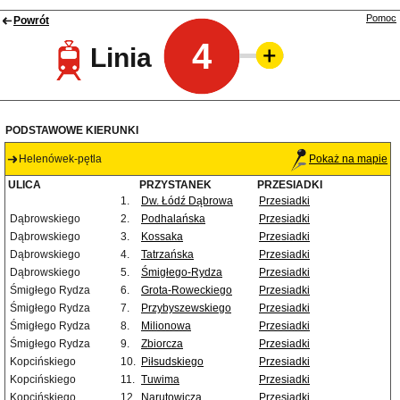
Pomoc
Powrót
4
Linia
PODSTAWOWE KIERUNKI
Helenówek-pętla
Pokaż na mapie
ULICA
PRZYSTANEK
PRZESIADKI
1.
Dw. Łódź Dąbrowa
Przesiadki
Dąbrowskiego
2.
Podhalańska
Przesiadki
Dąbrowskiego
3.
Kossaka
Przesiadki
Dąbrowskiego
4.
Tatrzańska
Przesiadki
Dąbrowskiego
5.
Śmigłego-Rydza
Przesiadki
Śmigłego Rydza
6.
Grota-Roweckiego
Przesiadki
Śmigłego Rydza
7.
Przybyszewskiego
Przesiadki
Śmigłego Rydza
8.
Milionowa
Przesiadki
Śmigłego Rydza
9.
Zbiorcza
Przesiadki
Kopcińskiego
10.
Piłsudskiego
Przesiadki
Kopcińskiego
11.
Tuwima
Przesiadki
Kopcińskiego
12.
Narutowicza
Przesiadki