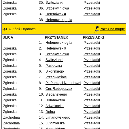
Zgierska
35.
Świtezianki
Przesiadki
Zgierska
36.
Brzoskwiniowa
Przesiadki
Zgierska
37.
Helenówek #
Przesiadki
38.
Helenówek-pętla
Dw. Łódź Dąbrowa
Pokaż na mapie
ULICA
PRZYSTANEK
PRZESIADKI
1.
Helenówek-pętla
Przesiadki
Zgierska
2.
Helenówek #
Przesiadki
Zgierska
3.
Brzoskwiniowa
Przesiadki
Zgierska
4.
Świtezianki
Przesiadki
Zgierska
5.
Pasieczna
Przesiadki
Zgierska
6.
Sikorskiego
Przesiadki
Zgierska
7.
Przedwiośnie
Przesiadki
Zgierska
8.
Pl. Pamięci Narodowej
Przesiadki
Zgierska
9.
Cm. Radogoszcz
Przesiadki
Zgierska
10.
Biegańskiego
Przesiadki
Zgierska
11.
Julianowska
Przesiadki
Zgierska
12.
Adwokacka
Przesiadki
Zgierska
13.
Dolna
Przesiadki
Zachodnia
14.
Limanowskiego
Przesiadki
Zachodnia
15.
Lutomierska
Przesiadki