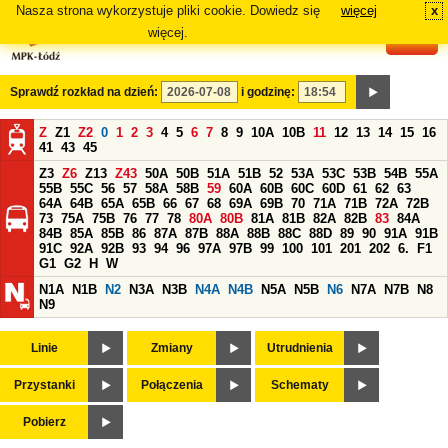
Nasza strona wykorzystuje pliki cookie. Dowiedz się
więcej
x
#
więcej.
Sprawdź rozkład na dzień:
i godzinę:
Z
Z1
Z2
0
1
2
3
4
5
6
7
8
9
10A
10B
11
12
13
14
15
16
41
43
45
Z3
Z6
Z13
Z43
50A
50B
51A
51B
52
53A
53C
53B
54B
55A
55B
55C
56
57
58A
58B
59
60A
60B
60C
60D
61
62
63
64A
64B
65A
65B
66
67
68
69A
69B
70
71A
71B
72A
72B
73
75A
75B
76
77
78
80A
80B
81A
81B
82A
82B
83
84A
84B
85A
85B
86
87A
87B
88A
88B
88C
88D
89
90
91A
91B
91C
92A
92B
93
94
96
97A
97B
99
100
101
201
202
6.
F1
G1
G2
H
W
N1A
N1B
N2
N3A
N3B
N4A
N4B
N5A
N5B
N6
N7A
N7B
N8
N9
Linie
Zmiany
Utrudnienia
Przystanki
Połączenia
Schematy
Pobierz