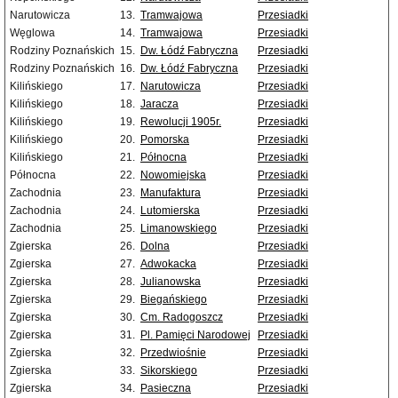
Narutowicza
13.
Tramwajowa
Przesiadki
Węglowa
14.
Tramwajowa
Przesiadki
Rodziny Poznańskich
15.
Dw. Łódź Fabryczna
Przesiadki
Rodziny Poznańskich
16.
Dw. Łódź Fabryczna
Przesiadki
Kilińskiego
17.
Narutowicza
Przesiadki
Kilińskiego
18.
Jaracza
Przesiadki
Kilińskiego
19.
Rewolucji 1905r.
Przesiadki
Kilińskiego
20.
Pomorska
Przesiadki
Kilińskiego
21.
Północna
Przesiadki
Północna
22.
Nowomiejska
Przesiadki
Zachodnia
23.
Manufaktura
Przesiadki
Zachodnia
24.
Lutomierska
Przesiadki
Zachodnia
25.
Limanowskiego
Przesiadki
Zgierska
26.
Dolna
Przesiadki
Zgierska
27.
Adwokacka
Przesiadki
Zgierska
28.
Julianowska
Przesiadki
Zgierska
29.
Biegańskiego
Przesiadki
Zgierska
30.
Cm. Radogoszcz
Przesiadki
Zgierska
31.
Pl. Pamięci Narodowej
Przesiadki
Zgierska
32.
Przedwiośnie
Przesiadki
Zgierska
33.
Sikorskiego
Przesiadki
Zgierska
34.
Pasieczna
Przesiadki