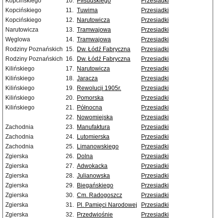
Kopcińskiego
10.
Piłsudskiego
Przesiadki
Kopcińskiego
11.
Tuwima
Przesiadki
Kopcińskiego
12.
Narutowicza
Przesiadki
Narutowicza
13.
Tramwajowa
Przesiadki
Węglowa
14.
Tramwajowa
Przesiadki
Rodziny Poznańskich
15.
Dw. Łódź Fabryczna
Przesiadki
Rodziny Poznańskich
16.
Dw. Łódź Fabryczna
Przesiadki
Kilińskiego
17.
Narutowicza
Przesiadki
Kilińskiego
18.
Jaracza
Przesiadki
Kilińskiego
19.
Rewolucji 1905r.
Przesiadki
Kilińskiego
20.
Pomorska
Przesiadki
Kilińskiego
21.
Północna
Przesiadki
22.
Nowomiejska
Przesiadki
Zachodnia
23.
Manufaktura
Przesiadki
Zachodnia
24.
Lutomierska
Przesiadki
Zachodnia
25.
Limanowskiego
Przesiadki
Zgierska
26.
Dolna
Przesiadki
Zgierska
27.
Adwokacka
Przesiadki
Zgierska
28.
Julianowska
Przesiadki
Zgierska
29.
Biegańskiego
Przesiadki
Zgierska
30.
Cm. Radogoszcz
Przesiadki
Zgierska
31.
Pl. Pamięci Narodowej
Przesiadki
Zgierska
32.
Przedwiośnie
Przesiadki