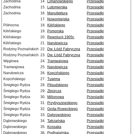
Zachodnia
14.
Limanowskiego
Przesiadki
Zachodnia
15.
Lutomierska
Przesiadki
Zachodnia
16.
Manufaktura
Przesiadki
17.
Nowomiejska
Przesiadki
Północna
18.
Kilińskiego
Przesiadki
Kilińskiego
19.
Pomorska
Przesiadki
Kilińskiego
20.
Rewolucji 1905r.
Przesiadki
Kilińskiego
21.
Narutowicza
Przesiadki
Rodziny Poznańskich
22.
Dw. Łódź Fabryczna
Przesiadki
Rodziny Poznańskich
23.
Dw. Łódź Fabryczna
Przesiadki
Węglowa
24.
Tramwajowa
Przesiadki
Tramwajowa
25.
Narutowicza
Przesiadki
Narutowicza
26.
Kopcińskiego
Przesiadki
Kopcińskiego
27.
Tuwima
Przesiadki
Śmigłego Rydza
28.
Piłsudskiego
Przesiadki
Śmigłego Rydza
29.
Zbiorcza
Przesiadki
Śmigłego Rydza
30.
Milionowa
Przesiadki
Śmigłego Rydza
31.
Przybyszewskiego
Przesiadki
Śmigłego Rydza
32.
Grota-Roweckiego
Przesiadki
Śmigłego Rydza
33.
Dąbrowskiego
Przesiadki
Dąbrowskiego
34.
Tatrzańska
Przesiadki
Dąbrowskiego
35.
Kossaka
Przesiadki
Dąbrowskiego
36.
Podhalańska
Przesiadki