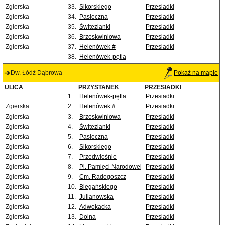
Zgierska
33.
Sikorskiego
Przesiadki
Zgierska
34.
Pasieczna
Przesiadki
Zgierska
35.
Świtezianki
Przesiadki
Zgierska
36.
Brzoskwiniowa
Przesiadki
Zgierska
37.
Helenówek #
Przesiadki
38.
Helenówek-pętla
Dw. Łódź Dąbrowa
Pokaż na mapie
ULICA
PRZYSTANEK
PRZESIADKI
1.
Helenówek-pętla
Przesiadki
Zgierska
2.
Helenówek #
Przesiadki
Zgierska
3.
Brzoskwiniowa
Przesiadki
Zgierska
4.
Świtezianki
Przesiadki
Zgierska
5.
Pasieczna
Przesiadki
Zgierska
6.
Sikorskiego
Przesiadki
Zgierska
7.
Przedwiośnie
Przesiadki
Zgierska
8.
Pl. Pamięci Narodowej
Przesiadki
Zgierska
9.
Cm. Radogoszcz
Przesiadki
Zgierska
10.
Biegańskiego
Przesiadki
Zgierska
11.
Julianowska
Przesiadki
Zgierska
12.
Adwokacka
Przesiadki
Zgierska
13.
Dolna
Przesiadki