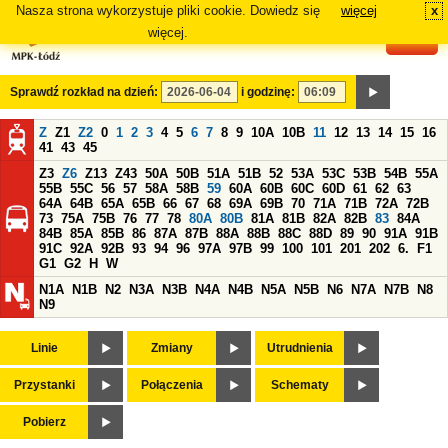
Nasza strona wykorzystuje pliki cookie. Dowiedz się
więcej
x
#
więcej.
Sprawdź rozkład na dzień:
i godzinę:
Z
Z1
Z2
0
1
2
3
4
5
6
7
8
9
10A
10B
11
12
13
14
15
16
41
43
45
Z3
Z6
Z13
Z43
50A
50B
51A
51B
52
53A
53C
53B
54B
55A
55B
55C
56
57
58A
58B
59
60A
60B
60C
60D
61
62
63
64A
64B
65A
65B
66
67
68
69A
69B
70
71A
71B
72A
72B
73
75A
75B
76
77
78
80A
80B
81A
81B
82A
82B
83
84A
84B
85A
85B
86
87A
87B
88A
88B
88C
88D
89
90
91A
91B
91C
92A
92B
93
94
96
97A
97B
99
100
101
201
202
6.
F1
G1
G2
H
W
N1A
N1B
N2
N3A
N3B
N4A
N4B
N5A
N5B
N6
N7A
N7B
N8
N9
Linie
Zmiany
Utrudnienia
Przystanki
Połączenia
Schematy
Pobierz