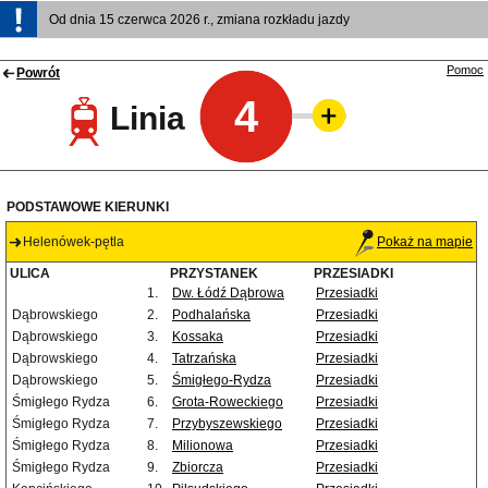
Od dnia 15 czerwca 2026 r., zmiana rozkładu jazdy
Pomoc
Powrót
4
Linia
PODSTAWOWE KIERUNKI
Helenówek-pętla
Pokaż na mapie
ULICA
PRZYSTANEK
PRZESIADKI
1.
Dw. Łódź Dąbrowa
Przesiadki
Dąbrowskiego
2.
Podhalańska
Przesiadki
Dąbrowskiego
3.
Kossaka
Przesiadki
Dąbrowskiego
4.
Tatrzańska
Przesiadki
Dąbrowskiego
5.
Śmigłego-Rydza
Przesiadki
Śmigłego Rydza
6.
Grota-Roweckiego
Przesiadki
Śmigłego Rydza
7.
Przybyszewskiego
Przesiadki
Śmigłego Rydza
8.
Milionowa
Przesiadki
Śmigłego Rydza
9.
Zbiorcza
Przesiadki