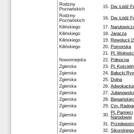
Rodziny
15.
Dw. Łódź F
Poznańskich
Rodziny
16.
Dw. Łódź F
Poznańskich
Kilińskiego
17.
Narutowicz
Kilińskiego
18.
Jaracza
Kilińskiego
19.
Rewolucji 1
Kilińskiego
20.
Pomorska
21.
Pl. Wolnośc
Nowomiejska
22.
Północna
Zgierska
23.
Pl. Kościel
Zgierska
24.
Bałucki Ry
Zgierska
25.
Dolna
Zgierska
26.
Adwokacka
Zgierska
27.
Julianowsk
Zgierska
28.
Biegańskie
Zgierska
29.
Cm. Radog
Pl. Pamięci
Zgierska
30.
Narodowej
Zgierska
31.
Przedwiośn
Zgierska
32.
Sikorskiego