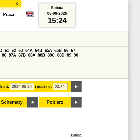
x
Sobota
08-08-2026
Praca
15:24
D
61
62
63
64A
64B
65A
65B
66
67
86
87A
87B
88A
88B
88C
88D
89
90
zień:
i godzinę:
Schematy
Pobierz
Pomoc