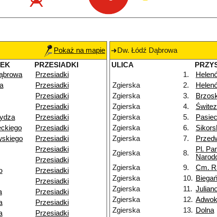
Pokaż na mapie
Dw. Łódź Dąbrowa
NEK
PRZESIADKI
ULICA
PRZY
ąbrowa
Przesiadki
1.
Helenó
a
Przesiadki
Zgierska
2.
Helen
Przesiadki
Zgierska
3.
Brzos
Przesiadki
Zgierska
4.
Świtez
ydza
Przesiadki
Zgierska
5.
Pasie
ckiego
Przesiadki
Zgierska
6.
Sikors
wskiego
Przesiadki
Zgierska
7.
Przedw
Przesiadki
Pl. Pa
Zgierska
8.
Narod
Przesiadki
Zgierska
9.
Cm. R
o
Przesiadki
Zgierska
10.
Biegań
Przesiadki
Zgierska
11.
Julia
a
Przesiadki
Zgierska
12.
Adwok
a
Przesiadki
Zgierska
13.
Dolna
a
Przesiadki