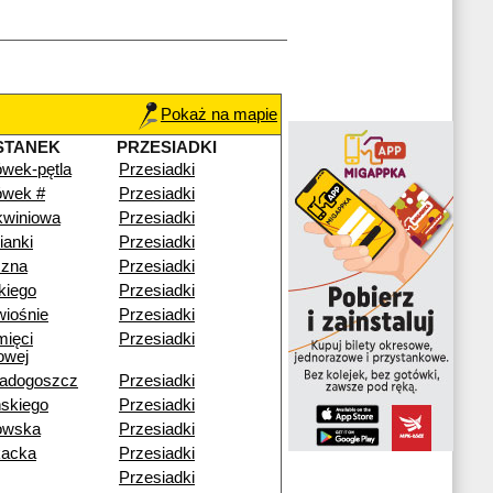
Pokaż na mapie
STANEK
PRZESIADKI
wek-pętla
Przesiadki
ówek #
Przesiadki
kwiniowa
Przesiadki
ianki
Przesiadki
czna
Przesiadki
kiego
Przesiadki
iośnie
Przesiadki
mięci
Przesiadki
owej
adogoszcz
Przesiadki
skiego
Przesiadki
nowska
Przesiadki
acka
Przesiadki
Przesiadki