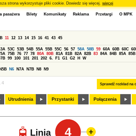
sza strona wykorzystuje pliki cookie. Dowiedz się więcej.
więcej
a pasażera
Bilety
Komunikaty
Reklama
Przetargi
O MPK
0B
11
12
13
14
15
16
41
43
45
53A
53C
53B
54B
55A
55B
55C
56
57
58A
58B
59
60A
60B
60C
60
75A
75B
76
77
78
80A
80B
81A
81B
82A
82B
83
84A
84B
85A
85B
97B
99
100
101
201
202
6.
F1
G1
G2
H
W
N5B
N6
N7A
N7B
N8
N9
a 4
Sprawdź rozkład na d
Utrudnienia
Przystanki
Połączenia
4
Linia