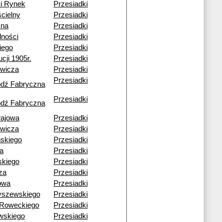
i Rynek
Przesiadki
ścielny
Przesiadki
cna
Przesiadki
lności
Przesiadki
kiego
Przesiadki
cji 1905r.
Przesiadki
owicza
Przesiadki
Przesiadki
ódź Fabryczna
Przesiadki
ódź Fabryczna
ajowa
Przesiadki
owicza
Przesiadki
skiego
Przesiadki
a
Przesiadki
skiego
Przesiadki
za
Przesiadki
owa
Przesiadki
yszewskiego
Przesiadki
-Roweckiego
Przesiadki
wskiego
Przesiadki