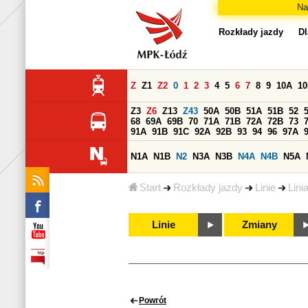
Na
Rozkłady jazdy
Dl
Z
Z1
Z2
0
1
2
3
4
5
6
7
8
9
10A
1
Z3
Z6
Z13
Z43
50A
50B
51A
51B
52
68
69A
69B
70
71A
71B
72A
72B
73
91A
91B
91C
92A
92B
93
94
96
97A
N1A
N1B
N2
N3A
N3B
N4A
N4B
N5A
Start
Rozkłady jazdy
Linie
Lini
Linie
Zmiany
Powrót