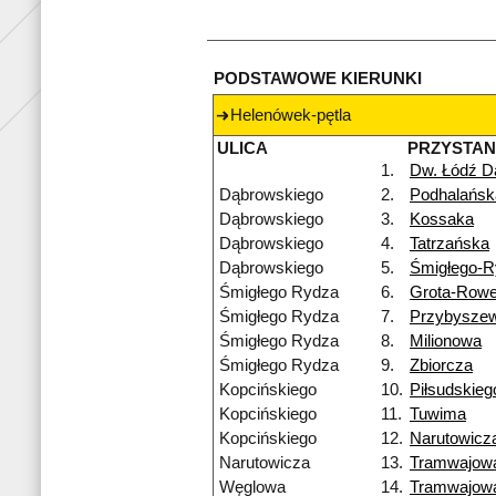
PODSTAWOWE KIERUNKI
Helenówek-pętla
ULICA
PRZYSTA
1.
Dw. Łódź D
Dąbrowskiego
2.
Podhalańsk
Dąbrowskiego
3.
Kossaka
Dąbrowskiego
4.
Tatrzańska
Dąbrowskiego
5.
Śmigłego-R
Śmigłego Rydza
6.
Grota-Rowe
Śmigłego Rydza
7.
Przybysze
Śmigłego Rydza
8.
Milionowa
Śmigłego Rydza
9.
Zbiorcza
Kopcińskiego
10.
Piłsudskieg
Kopcińskiego
11.
Tuwima
Kopcińskiego
12.
Narutowicz
Narutowicza
13.
Tramwajow
Węglowa
14.
Tramwajow