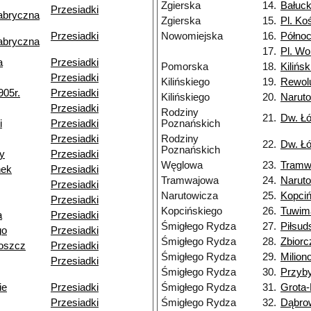
Zgierska
14.
Bałuck
Przesiadki
abryczna
Zgierska
15.
Pl. Ko
Przesiadki
Nowomiejska
16.
Półno
abryczna
17.
Pl. Wo
a
Przesiadki
Pomorska
18.
Kilińs
Przesiadki
Kilińskiego
19.
Rewolu
905r.
Przesiadki
Kilińskiego
20.
Narut
Przesiadki
Rodziny
21.
Dw. Ł
i
Przesiadki
Poznańskich
Przesiadki
Rodziny
22.
Dw. Ł
Poznańskich
ny
Przesiadki
Węglowa
23.
Tramw
nek
Przesiadki
Tramwajowa
24.
Narut
Przesiadki
Narutowicza
25.
Kopciń
Przesiadki
Kopcińskiego
26.
Tuwim
a
Przesiadki
Śmigłego Rydza
27.
Piłsud
go
Przesiadki
Śmigłego Rydza
28.
Zbiorc
oszcz
Przesiadki
Śmigłego Rydza
29.
Milion
Przesiadki
Śmigłego Rydza
30.
Przyb
ie
Przesiadki
Śmigłego Rydza
31.
Grota
Przesiadki
Śmigłego Rydza
32.
Dąbro