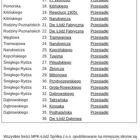
17.
Pl. Wolności
Przesiadki
Pomorska
18.
Kilińskiego
Przesiadki
Kilińskiego
19.
Rewolucji 1905r.
Przesiadki
Kilińskiego
20.
Narutowicza
Przesiadki
Rodziny Poznańskich
21.
Dw. Łódź Fabryczna
Przesiadki
Rodziny Poznańskich
22.
Dw. Łódź Fabryczna
Przesiadki
Węglowa
23.
Tramwajowa
Przesiadki
Tramwajowa
24.
Narutowicza
Przesiadki
Narutowicza
25.
Kopcińskiego
Przesiadki
Kopcińskiego
26.
Tuwima
Przesiadki
Śmigłego Rydza
27.
Piłsudskiego
Przesiadki
Śmigłego Rydza
28.
Zbiorcza
Przesiadki
Śmigłego Rydza
29.
Milionowa
Przesiadki
Śmigłego Rydza
30.
Przybyszewskiego
Przesiadki
Śmigłego Rydza
31.
Grota-Roweckiego
Przesiadki
Śmigłego Rydza
32.
Dąbrowskiego
Przesiadki
Dąbrowskiego
33.
Tatrzańska
Przesiadki
Dąbrowskiego
34.
Kossaka
Przesiadki
Dąbrowskiego
35.
Podhalańska
Przesiadki
36.
Dw. Łódź Dąbrowa
Wszystkie treści MPK-Łódź Spółka z o.o. opublikowane na niniejszej stronie są