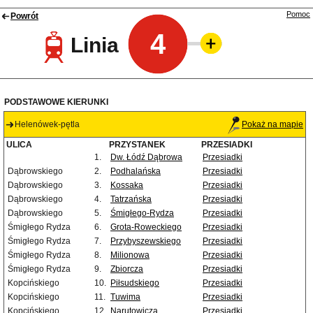
Pomoc
Powrót
4
Linia
PODSTAWOWE KIERUNKI
Helenówek-pętla
Pokaż na mapie
ULICA
PRZYSTANEK
PRZESIADKI
1.
Dw. Łódź Dąbrowa
Przesiadki
Dąbrowskiego
2.
Podhalańska
Przesiadki
Dąbrowskiego
3.
Kossaka
Przesiadki
Dąbrowskiego
4.
Tatrzańska
Przesiadki
Dąbrowskiego
5.
Śmigłego-Rydza
Przesiadki
Śmigłego Rydza
6.
Grota-Roweckiego
Przesiadki
Śmigłego Rydza
7.
Przybyszewskiego
Przesiadki
Śmigłego Rydza
8.
Milionowa
Przesiadki
Śmigłego Rydza
9.
Zbiorcza
Przesiadki
Kopcińskiego
10.
Piłsudskiego
Przesiadki
Kopcińskiego
11.
Tuwima
Przesiadki
Kopcińskiego
12.
Narutowicza
Przesiadki