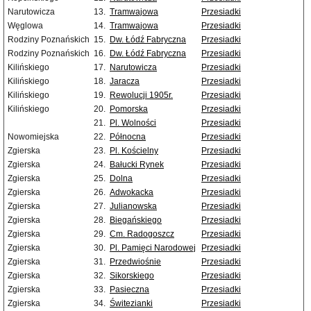
Narutowicza
13.
Tramwajowa
Przesiadki
Węglowa
14.
Tramwajowa
Przesiadki
Rodziny Poznańskich
15.
Dw. Łódź Fabryczna
Przesiadki
Rodziny Poznańskich
16.
Dw. Łódź Fabryczna
Przesiadki
Kilińskiego
17.
Narutowicza
Przesiadki
Kilińskiego
18.
Jaracza
Przesiadki
Kilińskiego
19.
Rewolucji 1905r.
Przesiadki
Kilińskiego
20.
Pomorska
Przesiadki
21.
Pl. Wolności
Przesiadki
Nowomiejska
22.
Północna
Przesiadki
Zgierska
23.
Pl. Kościelny
Przesiadki
Zgierska
24.
Bałucki Rynek
Przesiadki
Zgierska
25.
Dolna
Przesiadki
Zgierska
26.
Adwokacka
Przesiadki
Zgierska
27.
Julianowska
Przesiadki
Zgierska
28.
Biegańskiego
Przesiadki
Zgierska
29.
Cm. Radogoszcz
Przesiadki
Zgierska
30.
Pl. Pamięci Narodowej
Przesiadki
Zgierska
31.
Przedwiośnie
Przesiadki
Zgierska
32.
Sikorskiego
Przesiadki
Zgierska
33.
Pasieczna
Przesiadki
Zgierska
34.
Świtezianki
Przesiadki