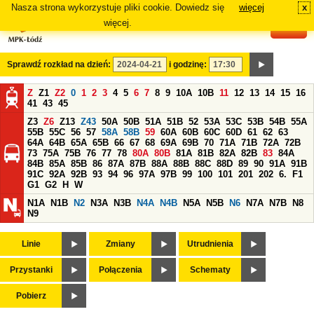
Nasza strona wykorzystuje pliki cookie. Dowiedz się
więcej
x
#
więcej.
Sprawdź rozkład na dzień:
i godzinę:
Z
Z1
Z2
0
1
2
3
4
5
6
7
8
9
10A
10B
11
12
13
14
15
16
41
43
45
Z3
Z6
Z13
Z43
50A
50B
51A
51B
52
53A
53C
53B
54B
55A
55B
55C
56
57
58A
58B
59
60A
60B
60C
60D
61
62
63
64A
64B
65A
65B
66
67
68
69A
69B
70
71A
71B
72A
72B
73
75A
75B
76
77
78
80A
80B
81A
81B
82A
82B
83
84A
84B
85A
85B
86
87A
87B
88A
88B
88C
88D
89
90
91A
91B
91C
92A
92B
93
94
96
97A
97B
99
100
101
201
202
6.
F1
G1
G2
H
W
N1A
N1B
N2
N3A
N3B
N4A
N4B
N5A
N5B
N6
N7A
N7B
N8
N9
Linie
Zmiany
Utrudnienia
Przystanki
Połączenia
Schematy
Pobierz