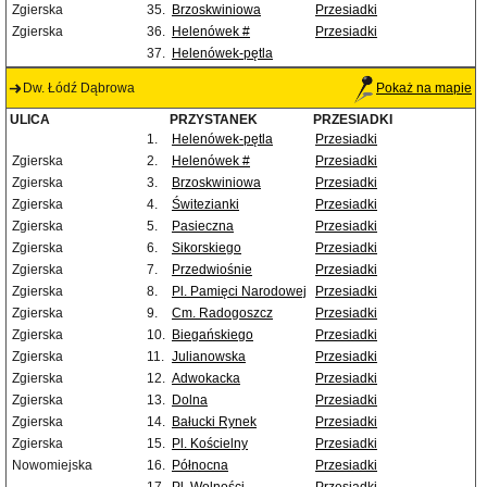
Zgierska
35.
Brzoskwiniowa
Przesiadki
Zgierska
36.
Helenówek #
Przesiadki
37.
Helenówek-pętla
Dw. Łódź Dąbrowa
Pokaż na mapie
ULICA
PRZYSTANEK
PRZESIADKI
1.
Helenówek-pętla
Przesiadki
Zgierska
2.
Helenówek #
Przesiadki
Zgierska
3.
Brzoskwiniowa
Przesiadki
Zgierska
4.
Świtezianki
Przesiadki
Zgierska
5.
Pasieczna
Przesiadki
Zgierska
6.
Sikorskiego
Przesiadki
Zgierska
7.
Przedwiośnie
Przesiadki
Zgierska
8.
Pl. Pamięci Narodowej
Przesiadki
Zgierska
9.
Cm. Radogoszcz
Przesiadki
Zgierska
10.
Biegańskiego
Przesiadki
Zgierska
11.
Julianowska
Przesiadki
Zgierska
12.
Adwokacka
Przesiadki
Zgierska
13.
Dolna
Przesiadki
Zgierska
14.
Bałucki Rynek
Przesiadki
Zgierska
15.
Pl. Kościelny
Przesiadki
Nowomiejska
16.
Północna
Przesiadki