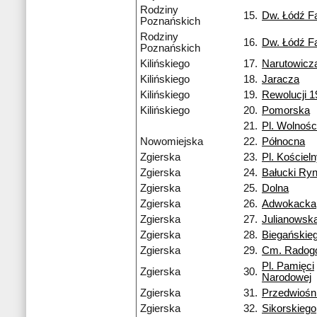
Rodziny
15.
Dw. Łódź F
Poznańskich
Rodziny
16.
Dw. Łódź F
Poznańskich
Kilińskiego
17.
Narutowicz
Kilińskiego
18.
Jaracza
Kilińskiego
19.
Rewolucji 1
Kilińskiego
20.
Pomorska
21.
Pl. Wolnośc
Nowomiejska
22.
Północna
Zgierska
23.
Pl. Kościel
Zgierska
24.
Bałucki Ry
Zgierska
25.
Dolna
Zgierska
26.
Adwokacka
Zgierska
27.
Julianowsk
Zgierska
28.
Biegańskie
Zgierska
29.
Cm. Radog
Pl. Pamięci
Zgierska
30.
Narodowej
Zgierska
31.
Przedwiośn
Zgierska
32.
Sikorskiego