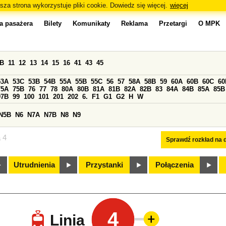
sza strona wykorzystuje pliki cookie. Dowiedz się więcej.
więcej
a pasażera
Bilety
Komunikaty
Reklama
Przetargi
O MPK
0B
11
12
13
14
15
16
41
43
45
53A
53C
53B
54B
55A
55B
55C
56
57
58A
58B
59
60A
60B
60C
60
75A
75B
76
77
78
80A
80B
81A
81B
82A
82B
83
84A
84B
85A
85B
97B
99
100
101
201
202
6.
F1
G1
G2
H
W
N5B
N6
N7A
N7B
N8
N9
a 4
Sprawdź rozkład na d
Utrudnienia
Przystanki
Połączenia
4
Linia