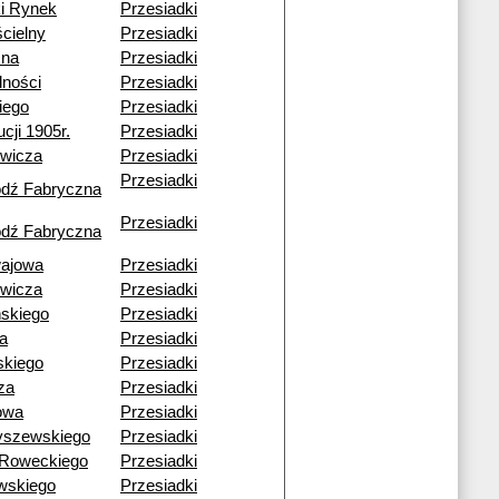
i Rynek
Przesiadki
ścielny
Przesiadki
cna
Przesiadki
lności
Przesiadki
kiego
Przesiadki
cji 1905r.
Przesiadki
owicza
Przesiadki
Przesiadki
ódź Fabryczna
Przesiadki
ódź Fabryczna
ajowa
Przesiadki
owicza
Przesiadki
skiego
Przesiadki
a
Przesiadki
skiego
Przesiadki
za
Przesiadki
owa
Przesiadki
yszewskiego
Przesiadki
-Roweckiego
Przesiadki
wskiego
Przesiadki