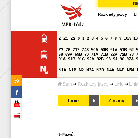
Na
Rozkłady jazdy
Dl
Z
Z1
Z2
0
1
2
3
4
5
6
7
8
9
10A
1
Z3
Z6
Z13
Z43
50A
50B
51A
51B
52
68
69A
69B
70
71A
71B
72A
72B
73
91A
91B
91C
92A
92B
93
94
96
97A
N1A
N1B
N2
N3A
N3B
N4A
N4B
N5A
Start
Rozkłady jazdy
Linie
Lini
Linie
Zmiany
Powrót