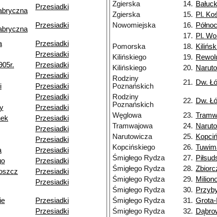
Zgierska
14.
Bałuck
Przesiadki
abryczna
Zgierska
15.
Pl. Ko
Przesiadki
Nowomiejska
16.
Półno
abryczna
17.
Pl. Wo
a
Przesiadki
Pomorska
18.
Kilińs
Przesiadki
Kilińskiego
19.
Rewolu
905r.
Przesiadki
Kilińskiego
20.
Narut
Przesiadki
Rodziny
21.
Dw. Ł
i
Przesiadki
Poznańskich
Przesiadki
Rodziny
22.
Dw. Ł
Poznańskich
ny
Przesiadki
Węglowa
23.
Tramw
nek
Przesiadki
Tramwajowa
24.
Narut
Przesiadki
Narutowicza
25.
Kopciń
Przesiadki
Kopcińskiego
26.
Tuwim
a
Przesiadki
Śmigłego Rydza
27.
Piłsud
go
Przesiadki
Śmigłego Rydza
28.
Zbiorc
oszcz
Przesiadki
Śmigłego Rydza
29.
Milion
Przesiadki
Śmigłego Rydza
30.
Przyb
ie
Przesiadki
Śmigłego Rydza
31.
Grota
Przesiadki
Śmigłego Rydza
32.
Dąbro