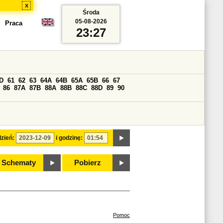
x
Środa
05-08-2026
Praca
23:27
D
61
62
63
64A
64B
65A
65B
66
67
86
87A
87B
88A
88B
88C
88D
89
90
zień:
i godzinę:
Schematy
Pobierz
Pomoc