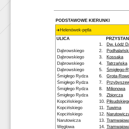
PODSTAWOWE KIERUNKI
Helenówek-pętla
ULICA
PRZYSTA
1.
Dw. Łódź D
Dąbrowskiego
2.
Podhalańsk
Dąbrowskiego
3.
Kossaka
Dąbrowskiego
4.
Tatrzańska
Dąbrowskiego
5.
Śmigłego-R
Śmigłego Rydza
6.
Grota-Rowe
Śmigłego Rydza
7.
Przybysze
Śmigłego Rydza
8.
Milionowa
Śmigłego Rydza
9.
Zbiorcza
Kopcińskiego
10.
Piłsudskieg
Kopcińskiego
11.
Tuwima
Kopcińskiego
12.
Narutowicz
Narutowicza
13.
Tramwajow
Węglowa
14.
Tramwajow