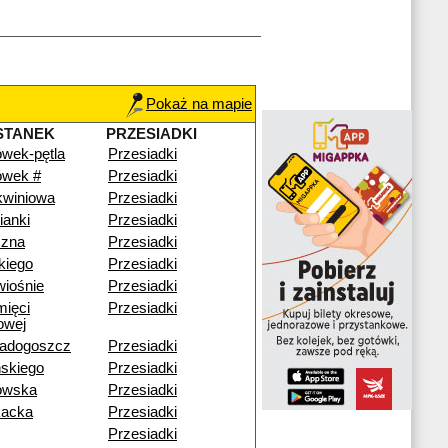
Pokaż na mapie
STANEK
PRZESIADKI
wek-pętla
Przesiadki
ówek #
Przesiadki
kwiniowa
Przesiadki
ianki
Przesiadki
czna
Przesiadki
kiego
Przesiadki
iośnie
Przesiadki
mięci
Przesiadki
owej
adogoszcz
Przesiadki
skiego
Przesiadki
nowska
Przesiadki
acka
Przesiadki
Przesiadki