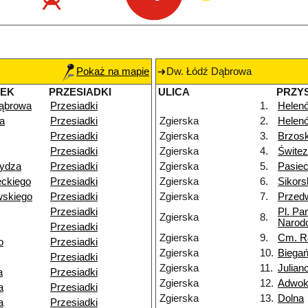
Pokaż na mapie
Dw. Łódź Dąbrowa
NEK
PRZESIADKI
ULICA
PRZY
ąbrowa
Przesiadki
1.
Helenó
a
Przesiadki
Zgierska
2.
Helen
Przesiadki
Zgierska
3.
Brzos
Przesiadki
Zgierska
4.
Świtez
ydza
Przesiadki
Zgierska
5.
Pasie
ckiego
Przesiadki
Zgierska
6.
Sikors
wskiego
Przesiadki
Zgierska
7.
Przedw
Przesiadki
Pl. Pa
Zgierska
8.
Narod
Przesiadki
Zgierska
9.
Cm. R
o
Przesiadki
Zgierska
10.
Biegań
Przesiadki
Zgierska
11.
Julia
a
Przesiadki
Zgierska
12.
Adwok
a
Przesiadki
Zgierska
13.
Dolna
a
Przesiadki