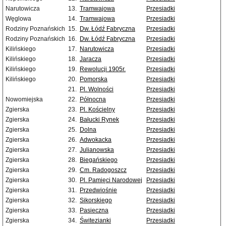
Narutowicza
13.
Tramwajowa
Przesiadki
Węglowa
14.
Tramwajowa
Przesiadki
Rodziny Poznańskich
15.
Dw. Łódź Fabryczna
Przesiadki
Rodziny Poznańskich
16.
Dw. Łódź Fabryczna
Przesiadki
Kilińskiego
17.
Narutowicza
Przesiadki
Kilińskiego
18.
Jaracza
Przesiadki
Kilińskiego
19.
Rewolucji 1905r.
Przesiadki
Kilińskiego
20.
Pomorska
Przesiadki
21.
Pl. Wolności
Przesiadki
Nowomiejska
22.
Północna
Przesiadki
Zgierska
23.
Pl. Kościelny
Przesiadki
Zgierska
24.
Bałucki Rynek
Przesiadki
Zgierska
25.
Dolna
Przesiadki
Zgierska
26.
Adwokacka
Przesiadki
Zgierska
27.
Julianowska
Przesiadki
Zgierska
28.
Biegańskiego
Przesiadki
Zgierska
29.
Cm. Radogoszcz
Przesiadki
Zgierska
30.
Pl. Pamięci Narodowej
Przesiadki
Zgierska
31.
Przedwiośnie
Przesiadki
Zgierska
32.
Sikorskiego
Przesiadki
Zgierska
33.
Pasieczna
Przesiadki
Zgierska
34.
Świtezianki
Przesiadki