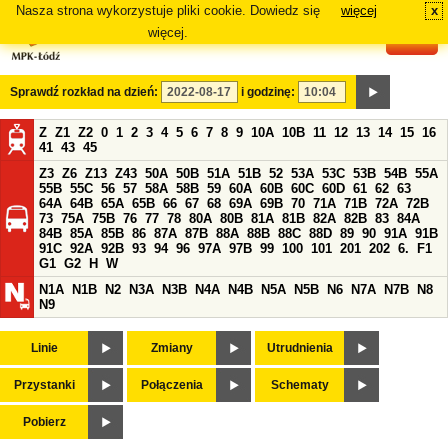
Nasza strona wykorzystuje pliki cookie. Dowiedz się
więcej
x
#
więcej.
Sprawdź rozkład na dzień:
i godzinę:
Z
Z1
Z2
0
1
2
3
4
5
6
7
8
9
10A
10B
11
12
13
14
15
16
41
43
45
Z3
Z6
Z13
Z43
50A
50B
51A
51B
52
53A
53C
53B
54B
55A
55B
55C
56
57
58A
58B
59
60A
60B
60C
60D
61
62
63
64A
64B
65A
65B
66
67
68
69A
69B
70
71A
71B
72A
72B
73
75A
75B
76
77
78
80A
80B
81A
81B
82A
82B
83
84A
84B
85A
85B
86
87A
87B
88A
88B
88C
88D
89
90
91A
91B
91C
92A
92B
93
94
96
97A
97B
99
100
101
201
202
6.
F1
G1
G2
H
W
N1A
N1B
N2
N3A
N3B
N4A
N4B
N5A
N5B
N6
N7A
N7B
N8
N9
Linie
Zmiany
Utrudnienia
Przystanki
Połączenia
Schematy
Pobierz