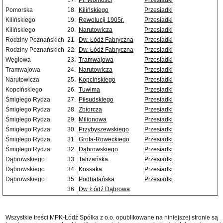
17.
Pl. Wolności
Przesiadki
Pomorska
18.
Kilińskiego
Przesiadki
Kilińskiego
19.
Rewolucji 1905r.
Przesiadki
Kilińskiego
20.
Narutowicza
Przesiadki
Rodziny Poznańskich
21.
Dw. Łódź Fabryczna
Przesiadki
Rodziny Poznańskich
22.
Dw. Łódź Fabryczna
Przesiadki
Węglowa
23.
Tramwajowa
Przesiadki
Tramwajowa
24.
Narutowicza
Przesiadki
Narutowicza
25.
Kopcińskiego
Przesiadki
Kopcińskiego
26.
Tuwima
Przesiadki
Śmigłego Rydza
27.
Piłsudskiego
Przesiadki
Śmigłego Rydza
28.
Zbiorcza
Przesiadki
Śmigłego Rydza
29.
Milionowa
Przesiadki
Śmigłego Rydza
30.
Przybyszewskiego
Przesiadki
Śmigłego Rydza
31.
Grota-Roweckiego
Przesiadki
Śmigłego Rydza
32.
Dąbrowskiego
Przesiadki
Dąbrowskiego
33.
Tatrzańska
Przesiadki
Dąbrowskiego
34.
Kossaka
Przesiadki
Dąbrowskiego
35.
Podhalańska
Przesiadki
36.
Dw. Łódź Dąbrowa
Wszystkie treści MPK-Łódź Spółka z o.o. opublikowane na niniejszej stronie są