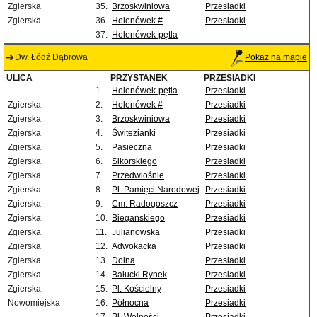
Zgierska
35.
Brzoskwiniowa
Przesiadki
Zgierska
36.
Helenówek #
Przesiadki
37.
Helenówek-pętla
Dw. Łódź Dąbrowa
Pokaż na mapie
ULICA
PRZYSTANEK
PRZESIADKI
1.
Helenówek-pętla
Przesiadki
Zgierska
2.
Helenówek #
Przesiadki
Zgierska
3.
Brzoskwiniowa
Przesiadki
Zgierska
4.
Świtezianki
Przesiadki
Zgierska
5.
Pasieczna
Przesiadki
Zgierska
6.
Sikorskiego
Przesiadki
Zgierska
7.
Przedwiośnie
Przesiadki
Zgierska
8.
Pl. Pamięci Narodowej
Przesiadki
Zgierska
9.
Cm. Radogoszcz
Przesiadki
Zgierska
10.
Biegańskiego
Przesiadki
Zgierska
11.
Julianowska
Przesiadki
Zgierska
12.
Adwokacka
Przesiadki
Zgierska
13.
Dolna
Przesiadki
Zgierska
14.
Bałucki Rynek
Przesiadki
Zgierska
15.
Pl. Kościelny
Przesiadki
Nowomiejska
16.
Północna
Przesiadki