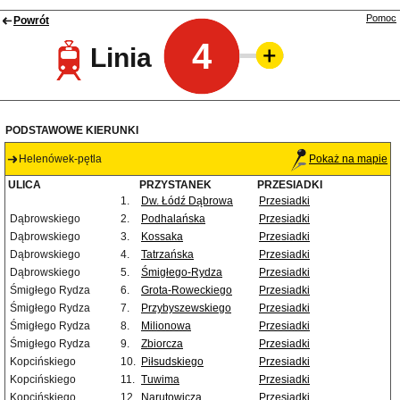
Pomoc
Powrót
4
Linia
PODSTAWOWE KIERUNKI
Helenówek-pętla
Pokaż na mapie
ULICA
PRZYSTANEK
PRZESIADKI
1.
Dw. Łódź Dąbrowa
Przesiadki
Dąbrowskiego
2.
Podhalańska
Przesiadki
Dąbrowskiego
3.
Kossaka
Przesiadki
Dąbrowskiego
4.
Tatrzańska
Przesiadki
Dąbrowskiego
5.
Śmigłego-Rydza
Przesiadki
Śmigłego Rydza
6.
Grota-Roweckiego
Przesiadki
Śmigłego Rydza
7.
Przybyszewskiego
Przesiadki
Śmigłego Rydza
8.
Milionowa
Przesiadki
Śmigłego Rydza
9.
Zbiorcza
Przesiadki
Kopcińskiego
10.
Piłsudskiego
Przesiadki
Kopcińskiego
11.
Tuwima
Przesiadki
Kopcińskiego
12.
Narutowicza
Przesiadki