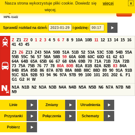
Nasza strona wykorzystuje pliki cookie. Dowiedz się
więcej
x
#
więcej.
Sprawdź rozkład na dzień:
i godzinę:
Z
Z1
Z2
0
1
2
3
4
5
6
7
8
9
10A
10B
11
12
13
14
15
16
41
43
45
Z3
Z6
Z13
Z43
50A
50B
51A
51B
52
53A
53C
53B
54B
55A
55B
55C
56
57
58A
58B
59
60A
60B
60C
60D
61
62
63
64A
64B
65A
65B
66
67
68
69A
69B
70
71A
71B
72A
72B
73
75A
75B
76
77
78
80A
80B
81A
81B
82A
82B
83
84A
84B
85A
85B
86
87A
87B
88A
88B
88C
88D
89
90
91A
91B
91C
92A
92B
93
94
96
97A
97B
99
100
101
201
202
6.
F1
G1
G2
H
W
N1A
N1B
N2
N3A
N3B
N4A
N4B
N5A
N5B
N6
N7A
N7B
N8
N9
Linie
Zmiany
Utrudnienia
Przystanki
Połączenia
Schematy
Pobierz