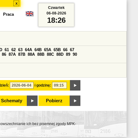
x
Czwartek
06-08-2026
Praca
18:26
D
61
62
63
64A
64B
65A
65B
66
67
86
87A
87B
88A
88B
88C
88D
89
90
zień:
i godzinę:
Schematy
Pobierz
ozpowszechnianie ich bez pisemnej zgody MPK-