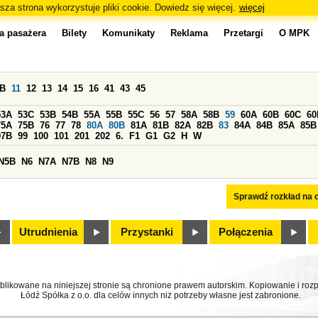
sza strona wykorzystuje pliki cookie. Dowiedz się więcej.
więcej
a pasażera
Bilety
Komunikaty
Reklama
Przetargi
O MPK
0B
11
12
13
14
15
16
41
43
45
53A
53C
53B
54B
55A
55B
55C
56
57
58A
58B
59
60A
60B
60C
60
75A
75B
76
77
78
80A
80B
81A
81B
82A
82B
83
84A
84B
85A
85B
97B
99
100
101
201
202
6.
F1
G1
G2
H
W
N5B
N6
N7A
N7B
N8
N9
Sprawdź rozkład na d
Utrudnienia
Przystanki
Połączenia
ublikowane na niniejszej stronie są chronione prawem autorskim. Kopiowanie i r
Łódź Spółka z o.o. dla celów innych niż potrzeby własne jest zabronione.