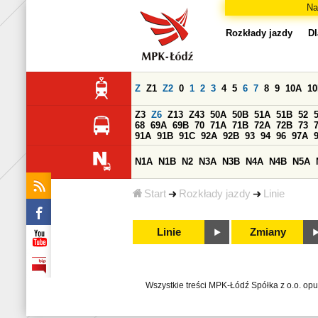
Na
Rozkłady jazdy
Dl
Z
Z1
Z2
0
1
2
3
4
5
6
7
8
9
10A
1
Z3
Z6
Z13
Z43
50A
50B
51A
51B
52
68
69A
69B
70
71A
71B
72A
72B
73
91A
91B
91C
92A
92B
93
94
96
97A
N1A
N1B
N2
N3A
N3B
N4A
N4B
N5A
Start
Rozkłady jazdy
Linie
Linie
Zmiany
Wszystkie treści MPK-Łódź Spółka z o.o. op