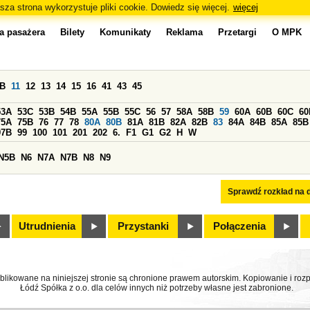
sza strona wykorzystuje pliki cookie. Dowiedz się więcej.
więcej
a pasażera
Bilety
Komunikaty
Reklama
Przetargi
O MPK
0B
11
12
13
14
15
16
41
43
45
53A
53C
53B
54B
55A
55B
55C
56
57
58A
58B
59
60A
60B
60C
60
75A
75B
76
77
78
80A
80B
81A
81B
82A
82B
83
84A
84B
85A
85B
97B
99
100
101
201
202
6.
F1
G1
G2
H
W
N5B
N6
N7A
N7B
N8
N9
Sprawdź rozkład na d
Utrudnienia
Przystanki
Połączenia
ublikowane na niniejszej stronie są chronione prawem autorskim. Kopiowanie i r
Łódź Spółka z o.o. dla celów innych niż potrzeby własne jest zabronione.