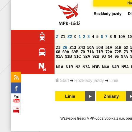
Na
Rozkłady jazdy
Dl
Z
Z1
Z2
0
1
2
3
4
5
6
7
8
9
10A
1
Z3
Z6
Z13
Z43
50A
50B
51A
51B
52
68
69A
69B
70
71A
71B
72A
72B
73
91A
91B
91C
92A
92B
93
94
96
97A
N1A
N1B
N2
N3A
N3B
N4A
N4B
N5A
Start
Rozkłady jazdy
Linie
Linie
Zmiany
Wszystkie treści MPK-Łódź Spółka z o.o. op