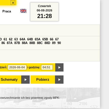
x
Czwartek
06-08-2026
Praca
21:28
D
61
62
63
64A
64B
65A
65B
66
67
86
87A
87B
88A
88B
88C
88D
89
90
zień:
i godzinę:
Schematy
Pobierz
ozpowszechnianie ich bez pisemnej zgody MPK-