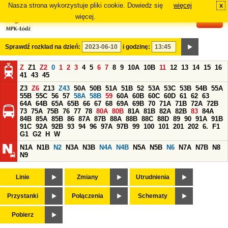
Nasza strona wykorzystuje pliki cookie. Dowiedz się
więcej
x
#
więcej.
Sprawdź rozkład na dzień:
i godzinę:
Z
Z1
Z2
0
1
2
3
4
5
6
7
8
9
10A
10B
11
12
13
14
15
16
41
43
45
Z3
Z6
Z13
Z43
50A
50B
51A
51B
52
53A
53C
53B
54B
55A
55B
55C
56
57
58A
58B
59
60A
60B
60C
60D
61
62
63
64A
64B
65A
65B
66
67
68
69A
69B
70
71A
71B
72A
72B
73
75A
75B
76
77
78
80A
80B
81A
81B
82A
82B
83
84A
84B
85A
85B
86
87A
87B
88A
88B
88C
88D
89
90
91A
91B
91C
92A
92B
93
94
96
97A
97B
99
100
101
201
202
6.
F1
G1
G2
H
W
N1A
N1B
N2
N3A
N3B
N4A
N4B
N5A
N5B
N6
N7A
N7B
N8
N9
Linie
Zmiany
Utrudnienia
Przystanki
Połączenia
Schematy
Pobierz