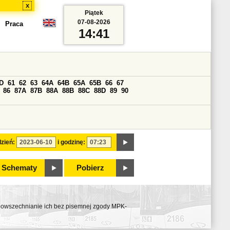
x
Piątek
07-08-2026
Praca
14:41
D
61
62
63
64A
64B
65A
65B
66
67
86
87A
87B
88A
88B
88C
88D
89
90
zień:
i godzinę:
Schematy
Pobierz
ozpowszechnianie ich bez pisemnej zgody MPK-