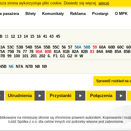
sza strona wykorzystuje pliki cookie. Dowiedz się więcej.
więcej
a pasażera
Bilety
Komunikaty
Reklama
Przetargi
O MPK
0B
11
12
13
14
15
16
41
43
45
53A
53C
53B
54B
55A
55B
55C
56
57
58A
58B
59
60A
60B
60C
60
75A
75B
76
77
78
80A
80B
81A
81B
82A
82B
83
84A
84B
85A
85B
97B
99
100
101
201
202
6.
F1
G1
G2
H
W
N5B
N6
N7A
N7B
N8
N9
Sprawdź rozkład na d
Utrudnienia
Przystanki
Połączenia
ublikowane na niniejszej stronie są chronione prawem autorskim. Kopiowanie i r
Łódź Spółka z o.o. dla celów innych niż potrzeby własne jest zabronione.