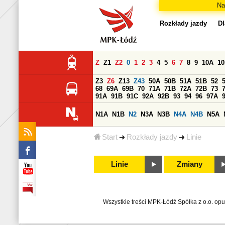
Na
Rozkłady jazdy
Dl
Z
Z1
Z2
0
1
2
3
4
5
6
7
8
9
10A
1
Z3
Z6
Z13
Z43
50A
50B
51A
51B
52
68
69A
69B
70
71A
71B
72A
72B
73
91A
91B
91C
92A
92B
93
94
96
97A
N1A
N1B
N2
N3A
N3B
N4A
N4B
N5A
Start
Rozkłady jazdy
Linie
Linie
Zmiany
Wszystkie treści MPK-Łódź Spółka z o.o. op