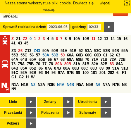
Nasza strona wykorzystuje pliki cookie. Dowiedz się
więcej
x
#
więcej.
Sprawdź rozkład na dzień:
i godzinę:
Z
Z1
Z2
0
1
2
3
4
5
6
7
8
9
10A
10B
11
12
13
14
15
16
41
43
45
Z3
Z6
Z13
Z43
50A
50B
51A
51B
52
53A
53C
53B
54B
55A
55B
55C
56
57
58A
58B
59
60A
60B
60C
60D
61
62
63
64A
64B
65A
65B
66
67
68
69A
69B
70
71A
71B
72A
72B
73
75A
75B
76
77
78
80A
80B
81A
81B
82A
82B
83
84A
84B
85A
85B
86
87A
87B
88A
88B
88C
88D
89
90
91A
91B
91C
92A
92B
93
94
96
97A
97B
99
100
101
201
202
6.
F1
G1
G2
H
W
N1A
N1B
N2
N3A
N3B
N4A
N4B
N5A
N5B
N6
N7A
N7B
N8
N9
Linie
Zmiany
Utrudnienia
Przystanki
Połączenia
Schematy
Pobierz