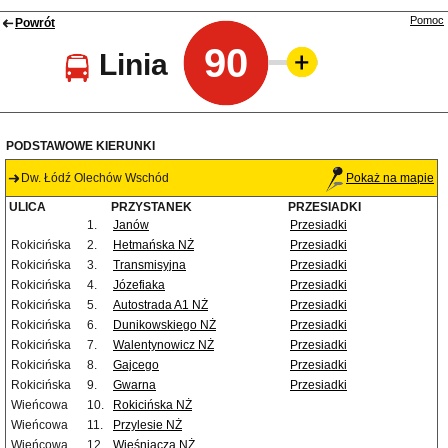
Pomoc
Powrót
90
Linia
PODSTAWOWE KIERUNKI
Dw. Łódź Olechów Wschód
Pokaż na mapie
ULICA
PRZYSTANEK
PRZESIADKI
1.
Janów
Przesiadki
Rokicińska
2.
Hetmańska NŻ
Przesiadki
Rokicińska
3.
Transmisyjna
Przesiadki
Rokicińska
4.
Józefiaka
Przesiadki
Rokicińska
5.
Autostrada A1 NŻ
Przesiadki
Rokicińska
6.
Dunikowskiego NŻ
Przesiadki
Rokicińska
7.
Walentynowicz NŻ
Przesiadki
Rokicińska
8.
Gajcego
Przesiadki
Rokicińska
9.
Gwarna
Przesiadki
Wieńcowa
10.
Rokicińska NŻ
Wieńcowa
11.
Przylesie NŻ
Wieńcowa
12.
Wieśniacza NŻ