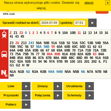
Nasza strona wykorzystuje pliki cookie. Dowiedz się
więcej
x
#
więcej.
Sprawdź rozkład na dzień:
i godzinę:
Z
Z1
Z2
0
1
2
3
4
5
6
7
8
9
10A
10B
11
12
13
14
15
16
41
43
45
Z3
Z6
Z13
Z43
50A
50B
51A
51B
52
53A
53C
53B
54B
55A
55B
55C
56
57
58A
58B
59
60A
60B
60C
60D
61
62
63
64A
64B
65A
65B
66
67
68
69A
69B
70
71A
71B
72A
72B
73
75A
75B
76
77
78
80A
80B
81A
81B
82A
82B
83
84A
84B
85A
85B
86
87A
87B
88A
88B
88C
88D
89
90
91A
91B
91C
92A
92B
93
94
96
97A
97B
99
100
101
201
202
6.
F1
G1
G2
H
W
N1A
N1B
N2
N3A
N3B
N4A
N4B
N5A
N5B
N6
N7A
N7B
N8
N9
Linie
Zmiany
Utrudnienia
Przystanki
Połączenia
Schematy
Pobierz