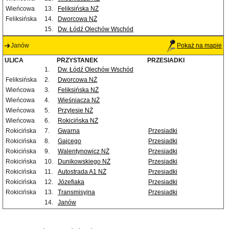
Wieńcowa
13.
Feliksińska NŻ
Feliksińska
14.
Dworcowa NŻ
15.
Dw. Łódź Olechów Wschód
Janów
Pokaż na mapie
ULICA
PRZYSTANEK
PRZESIADKI
1.
Dw. Łódź Olechów Wschód
Feliksińska
2.
Dworcowa NŻ
Wieńcowa
3.
Feliksińska NŻ
Wieńcowa
4.
Wieśniacza NŻ
Wieńcowa
5.
Przylesie NŻ
Wieńcowa
6.
Rokicińska NŻ
Rokicińska
7.
Gwarna
Przesiadki
Rokicińska
8.
Gajcego
Przesiadki
Rokicińska
9.
Walentynowicz NŻ
Przesiadki
Rokicińska
10.
Dunikowskiego NŻ
Przesiadki
Rokicińska
11.
Autostrada A1 NŻ
Przesiadki
Rokicińska
12.
Józefiaka
Przesiadki
Rokicińska
13.
Transmisyjna
Przesiadki
14.
Janów