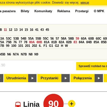
sza strona wykorzystuje pliki cookie. Dowiedz się więcej.
więcej
a pasażera
Bilety
Komunikaty
Reklama
Przetargi
O MPK
0B
11
12
13
14
15
16
41
43
45
53A
53C
53B
54B
55A
55B
55C
56
57
58A
58B
59
60A
60B
60C
60
75A
75B
76
77
78
80A
80B
81A
81B
82A
82B
83
84A
84B
85A
85B
97B
99
100
101
201
202
6.
F1
G1
G2
H
W
N5B
N6
N7A
N7B
N8
N9
a 90
Sprawdź rozkład na d
Utrudnienia
Przystanki
Połączenia
90
Linia