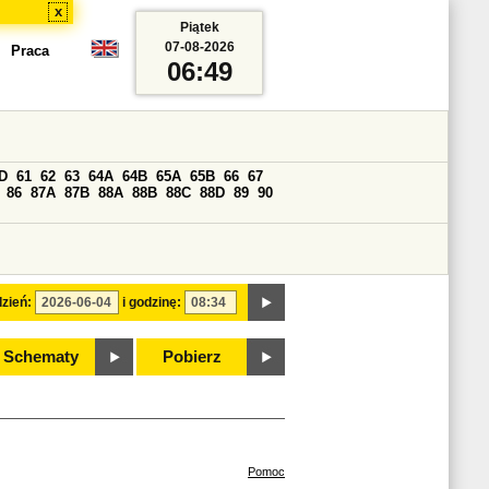
x
Piątek
07-08-2026
Praca
06:49
D
61
62
63
64A
64B
65A
65B
66
67
86
87A
87B
88A
88B
88C
88D
89
90
zień:
i godzinę:
Schematy
Pobierz
Pomoc