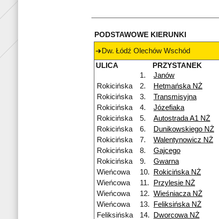
PODSTAWOWE KIERUNKI
Dw. Łódź Olechów Wschód
ULICA
PRZYSTANEK
1.
Janów
Rokicińska
2.
Hetmańska NŻ
Rokicińska
3.
Transmisyjna
Rokicińska
4.
Józefiaka
Rokicińska
5.
Autostrada A1 NŻ
Rokicińska
6.
Dunikowskiego NŻ
Rokicińska
7.
Walentynowicz NŻ
Rokicińska
8.
Gajcego
Rokicińska
9.
Gwarna
Wieńcowa
10.
Rokicińska NŻ
Wieńcowa
11.
Przylesie NŻ
Wieńcowa
12.
Wieśniacza NŻ
Wieńcowa
13.
Feliksińska NŻ
Feliksińska
14.
Dworcowa NŻ