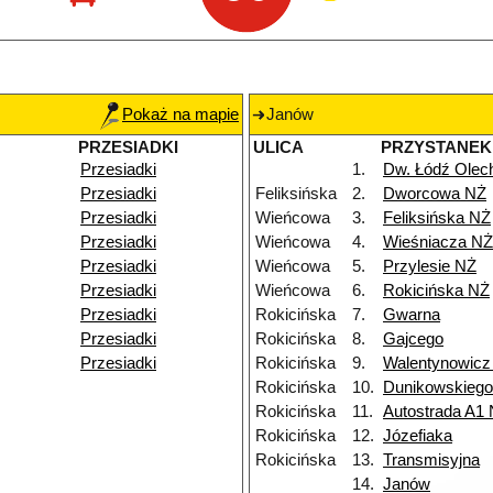
Pokaż na mapie
Janów
PRZESIADKI
ULICA
PRZYSTANEK
Przesiadki
1.
Dw. Łódź Ole
Przesiadki
Feliksińska
2.
Dworcowa NŻ
Przesiadki
Wieńcowa
3.
Feliksińska NŻ
Przesiadki
Wieńcowa
4.
Wieśniacza NŻ
Przesiadki
Wieńcowa
5.
Przylesie NŻ
Przesiadki
Wieńcowa
6.
Rokicińska NŻ
Przesiadki
Rokicińska
7.
Gwarna
Przesiadki
Rokicińska
8.
Gajcego
Przesiadki
Rokicińska
9.
Walentynowicz
Rokicińska
10.
Dunikowskieg
Rokicińska
11.
Autostrada A1
Rokicińska
12.
Józefiaka
Rokicińska
13.
Transmisyjna
14.
Janów