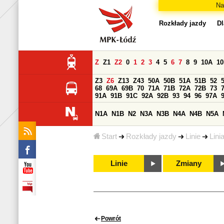
Na
Rozkłady jazdy
Dl
Z
Z1
Z2
0
1
2
3
4
5
6
7
8
9
10A
1
Z3
Z6
Z13
Z43
50A
50B
51A
51B
52
68
69A
69B
70
71A
71B
72A
72B
73
91A
91B
91C
92A
92B
93
94
96
97A
N1A
N1B
N2
N3A
N3B
N4A
N4B
N5A
Start
Rozkłady jazdy
Linie
Lini
Linie
Zmiany
Powrót