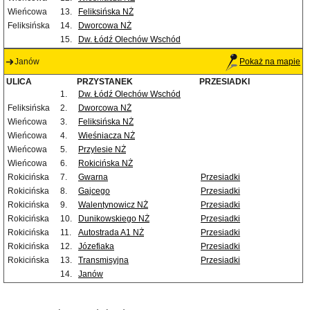
Wieńcowa
13.
Feliksińska NŻ
Feliksińska
14.
Dworcowa NŻ
15.
Dw. Łódź Olechów Wschód
Janów
Pokaż na mapie
ULICA
PRZYSTANEK
PRZESIADKI
1.
Dw. Łódź Olechów Wschód
Feliksińska
2.
Dworcowa NŻ
Wieńcowa
3.
Feliksińska NŻ
Wieńcowa
4.
Wieśniacza NŻ
Wieńcowa
5.
Przylesie NŻ
Wieńcowa
6.
Rokicińska NŻ
Rokicińska
7.
Gwarna
Przesiadki
Rokicińska
8.
Gajcego
Przesiadki
Rokicińska
9.
Walentynowicz NŻ
Przesiadki
Rokicińska
10.
Dunikowskiego NŻ
Przesiadki
Rokicińska
11.
Autostrada A1 NŻ
Przesiadki
Rokicińska
12.
Józefiaka
Przesiadki
Rokicińska
13.
Transmisyjna
Przesiadki
14.
Janów