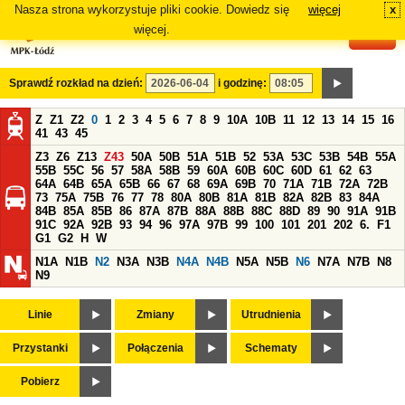
Nasza strona wykorzystuje pliki cookie. Dowiedz się
więcej
x
#
więcej.
Sprawdź rozkład na dzień:
i godzinę:
Z
Z1
Z2
0
1
2
3
4
5
6
7
8
9
10A
10B
11
12
13
14
15
16
41
43
45
Z3
Z6
Z13
Z43
50A
50B
51A
51B
52
53A
53C
53B
54B
55A
55B
55C
56
57
58A
58B
59
60A
60B
60C
60D
61
62
63
64A
64B
65A
65B
66
67
68
69A
69B
70
71A
71B
72A
72B
73
75A
75B
76
77
78
80A
80B
81A
81B
82A
82B
83
84A
84B
85A
85B
86
87A
87B
88A
88B
88C
88D
89
90
91A
91B
91C
92A
92B
93
94
96
97A
97B
99
100
101
201
202
6.
F1
G1
G2
H
W
N1A
N1B
N2
N3A
N3B
N4A
N4B
N5A
N5B
N6
N7A
N7B
N8
N9
Linie
Zmiany
Utrudnienia
Przystanki
Połączenia
Schematy
Pobierz