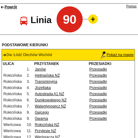
Pomoc
Powrót
90
Linia
PODSTAWOWE KIERUNKI
Dw. Łódź Olechów Wschód
Pokaż na mapie
ULICA
PRZYSTANEK
PRZESIADKI
1.
Janów
Przesiadki
Rokicińska
2.
Hetmańska NŻ
Przesiadki
Rokicińska
3.
Transmisyjna
Przesiadki
Rokicińska
4.
Józefiaka
Przesiadki
Rokicińska
5.
Autostrada A1 NŻ
Przesiadki
Rokicińska
6.
Dunikowskiego NŻ
Przesiadki
Rokicińska
7.
Walentynowicz NŻ
Przesiadki
Rokicińska
8.
Gajcego
Przesiadki
Rokicińska
9.
Gwarna
Przesiadki
Wieńcowa
10.
Rokicińska NŻ
Wieńcowa
11.
Przylesie NŻ
Wieńcowa
12.
Wieśniacza NŻ