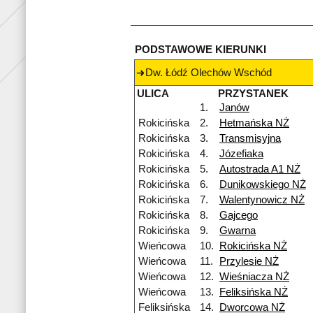
PODSTAWOWE KIERUNKI
Dw. Łódź Olechów Wschód
ULICA
PRZYSTANEK
1.
Janów
Rokicińska
2.
Hetmańska NŻ
Rokicińska
3.
Transmisyjna
Rokicińska
4.
Józefiaka
Rokicińska
5.
Autostrada A1 NŻ
Rokicińska
6.
Dunikowskiego NŻ
Rokicińska
7.
Walentynowicz NŻ
Rokicińska
8.
Gajcego
Rokicińska
9.
Gwarna
Wieńcowa
10.
Rokicińska NŻ
Wieńcowa
11.
Przylesie NŻ
Wieńcowa
12.
Wieśniacza NŻ
Wieńcowa
13.
Feliksińska NŻ
Feliksińska
14.
Dworcowa NŻ