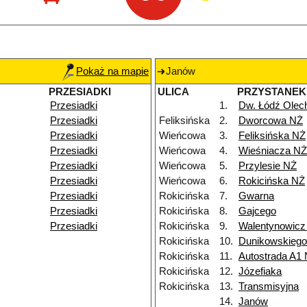
Pokaż na mapie
Janów
PRZESIADKI
ULICA
PRZYSTANEK
Przesiadki
1.
Dw. Łódź Ole
Przesiadki
Feliksińska
2.
Dworcowa NŻ
Przesiadki
Wieńcowa
3.
Feliksińska NŻ
Przesiadki
Wieńcowa
4.
Wieśniacza NŻ
Przesiadki
Wieńcowa
5.
Przylesie NŻ
Przesiadki
Wieńcowa
6.
Rokicińska NŻ
Przesiadki
Rokicińska
7.
Gwarna
Przesiadki
Rokicińska
8.
Gajcego
Przesiadki
Rokicińska
9.
Walentynowicz
Rokicińska
10.
Dunikowskieg
Rokicińska
11.
Autostrada A1
Rokicińska
12.
Józefiaka
Rokicińska
13.
Transmisyjna
14.
Janów