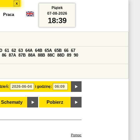
x
Piątek
07-08-2026
Praca
18:39
D
61
62
63
64A
64B
65A
65B
66
67
86
87A
87B
88A
88B
88C
88D
89
90
zień:
i godzinę:
Schematy
Pobierz
Pomoc