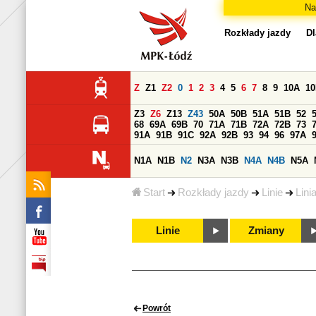
Na
Rozkłady jazdy
Dl
Z
Z1
Z2
0
1
2
3
4
5
6
7
8
9
10A
1
Z3
Z6
Z13
Z43
50A
50B
51A
51B
52
68
69A
69B
70
71A
71B
72A
72B
73
91A
91B
91C
92A
92B
93
94
96
97A
N1A
N1B
N2
N3A
N3B
N4A
N4B
N5A
Start
Rozkłady jazdy
Linie
Lini
Linie
Zmiany
Powrót