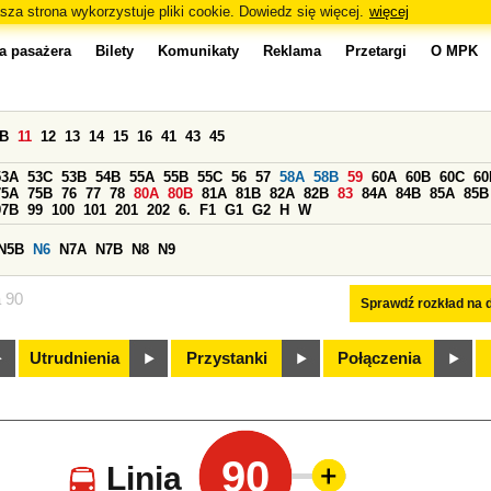
sza strona wykorzystuje pliki cookie. Dowiedz się więcej.
więcej
a pasażera
Bilety
Komunikaty
Reklama
Przetargi
O MPK
0B
11
12
13
14
15
16
41
43
45
53A
53C
53B
54B
55A
55B
55C
56
57
58A
58B
59
60A
60B
60C
60
75A
75B
76
77
78
80A
80B
81A
81B
82A
82B
83
84A
84B
85A
85B
97B
99
100
101
201
202
6.
F1
G1
G2
H
W
N5B
N6
N7A
N7B
N8
N9
a 90
Sprawdź rozkład na d
Utrudnienia
Przystanki
Połączenia
90
Linia