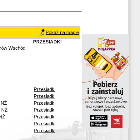
Pokaż na mapie
PRZESIADKI
chów Wschód
Przesiadki
Przesiadki
 NŻ
Przesiadki
o NŻ
Przesiadki
 NŻ
Przesiadki
Przesiadki
Przesiadki