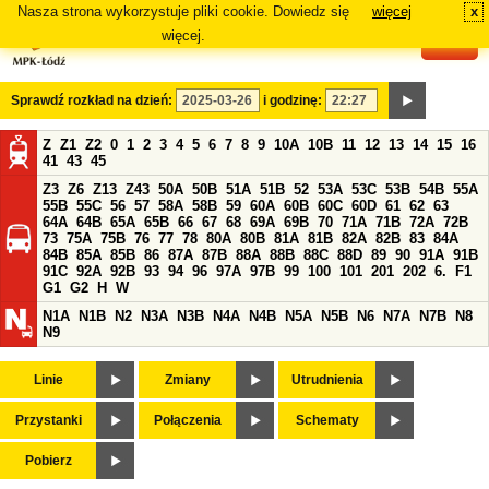
Nasza strona wykorzystuje pliki cookie. Dowiedz się
więcej
x
#
więcej.
Sprawdź rozkład na dzień:
i godzinę:
Z
Z1
Z2
0
1
2
3
4
5
6
7
8
9
10A
10B
11
12
13
14
15
16
41
43
45
Z3
Z6
Z13
Z43
50A
50B
51A
51B
52
53A
53C
53B
54B
55A
55B
55C
56
57
58A
58B
59
60A
60B
60C
60D
61
62
63
64A
64B
65A
65B
66
67
68
69A
69B
70
71A
71B
72A
72B
73
75A
75B
76
77
78
80A
80B
81A
81B
82A
82B
83
84A
84B
85A
85B
86
87A
87B
88A
88B
88C
88D
89
90
91A
91B
91C
92A
92B
93
94
96
97A
97B
99
100
101
201
202
6.
F1
G1
G2
H
W
N1A
N1B
N2
N3A
N3B
N4A
N4B
N5A
N5B
N6
N7A
N7B
N8
N9
Linie
Zmiany
Utrudnienia
Przystanki
Połączenia
Schematy
Pobierz