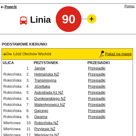
Pomoc
Powrót
90
Linia
PODSTAWOWE KIERUNKI
Dw. Łódź Olechów Wschód
Pokaż na mapie
ULICA
PRZYSTANEK
PRZESIADKI
1.
Janów
Przesiadki
Rokicińska
2.
Hetmańska NŻ
Przesiadki
Rokicińska
3.
Transmisyjna
Przesiadki
Rokicińska
4.
Józefiaka
Przesiadki
Rokicińska
5.
Autostrada A1 NŻ
Przesiadki
Rokicińska
6.
Dunikowskiego NŻ
Przesiadki
Rokicińska
7.
Walentynowicz NŻ
Przesiadki
Rokicińska
8.
Gajcego
Przesiadki
Rokicińska
9.
Gwarna
Przesiadki
Wieńcowa
10.
Rokicińska NŻ
Wieńcowa
11.
Przylesie NŻ
Wieńcowa
12.
Wieśniacza NŻ