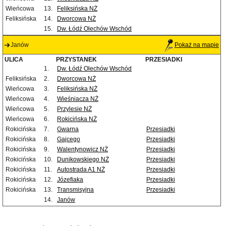
Wieńcowa
13.
Feliksińska NŻ
Feliksińska
14.
Dworcowa NŻ
15.
Dw. Łódź Olechów Wschód
Janów
Pokaż na mapie
ULICA
PRZYSTANEK
PRZESIADKI
1.
Dw. Łódź Olechów Wschód
Feliksińska
2.
Dworcowa NŻ
Wieńcowa
3.
Feliksińska NŻ
Wieńcowa
4.
Wieśniacza NŻ
Wieńcowa
5.
Przylesie NŻ
Wieńcowa
6.
Rokicińska NŻ
Rokicińska
7.
Gwarna
Przesiadki
Rokicińska
8.
Gajcego
Przesiadki
Rokicińska
9.
Walentynowicz NŻ
Przesiadki
Rokicińska
10.
Dunikowskiego NŻ
Przesiadki
Rokicińska
11.
Autostrada A1 NŻ
Przesiadki
Rokicińska
12.
Józefiaka
Przesiadki
Rokicińska
13.
Transmisyjna
Przesiadki
14.
Janów