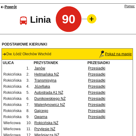
Pomoc
Powrót
90
Linia
PODSTAWOWE KIERUNKI
Dw. Łódź Olechów Wschód
Pokaż na mapie
ULICA
PRZYSTANEK
PRZESIADKI
1.
Janów
Przesiadki
Rokicińska
2.
Hetmańska NŻ
Przesiadki
Rokicińska
3.
Transmisyjna
Przesiadki
Rokicińska
4.
Józefiaka
Przesiadki
Rokicińska
5.
Autostrada A1 NŻ
Przesiadki
Rokicińska
6.
Dunikowskiego NŻ
Przesiadki
Rokicińska
7.
Walentynowicz NŻ
Przesiadki
Rokicińska
8.
Gajcego
Przesiadki
Rokicińska
9.
Gwarna
Przesiadki
Wieńcowa
10.
Rokicińska NŻ
Wieńcowa
11.
Przylesie NŻ
Wieńcowa
12.
Wieśniacza NŻ