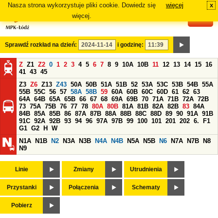
Nasza strona wykorzystuje pliki cookie. Dowiedz się
więcej
x
#
więcej.
Sprawdź rozkład na dzień:
i godzinę:
Z
Z1
Z2
0
1
2
3
4
5
6
7
8
9
10A
10B
11
12
13
14
15
16
41
43
45
Z3
Z6
Z13
Z43
50A
50B
51A
51B
52
53A
53C
53B
54B
55A
55B
55C
56
57
58A
58B
59
60A
60B
60C
60D
61
62
63
64A
64B
65A
65B
66
67
68
69A
69B
70
71A
71B
72A
72B
73
75A
75B
76
77
78
80A
80B
81A
81B
82A
82B
83
84A
84B
85A
85B
86
87A
87B
88A
88B
88C
88D
89
90
91A
91B
91C
92A
92B
93
94
96
97A
97B
99
100
101
201
202
6.
F1
G1
G2
H
W
N1A
N1B
N2
N3A
N3B
N4A
N4B
N5A
N5B
N6
N7A
N7B
N8
N9
Linie
Zmiany
Utrudnienia
Przystanki
Połączenia
Schematy
Pobierz