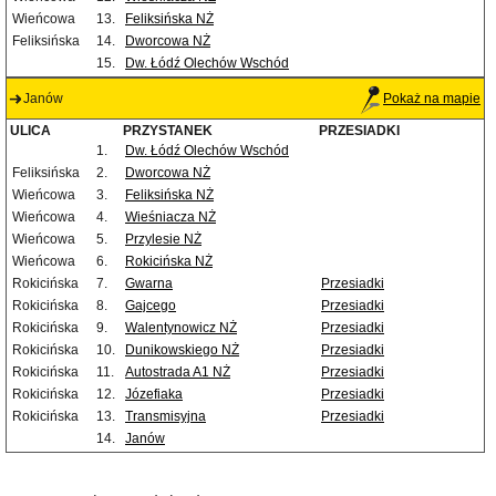
Wieńcowa
13.
Feliksińska NŻ
Feliksińska
14.
Dworcowa NŻ
15.
Dw. Łódź Olechów Wschód
Janów
Pokaż na mapie
ULICA
PRZYSTANEK
PRZESIADKI
1.
Dw. Łódź Olechów Wschód
Feliksińska
2.
Dworcowa NŻ
Wieńcowa
3.
Feliksińska NŻ
Wieńcowa
4.
Wieśniacza NŻ
Wieńcowa
5.
Przylesie NŻ
Wieńcowa
6.
Rokicińska NŻ
Rokicińska
7.
Gwarna
Przesiadki
Rokicińska
8.
Gajcego
Przesiadki
Rokicińska
9.
Walentynowicz NŻ
Przesiadki
Rokicińska
10.
Dunikowskiego NŻ
Przesiadki
Rokicińska
11.
Autostrada A1 NŻ
Przesiadki
Rokicińska
12.
Józefiaka
Przesiadki
Rokicińska
13.
Transmisyjna
Przesiadki
14.
Janów