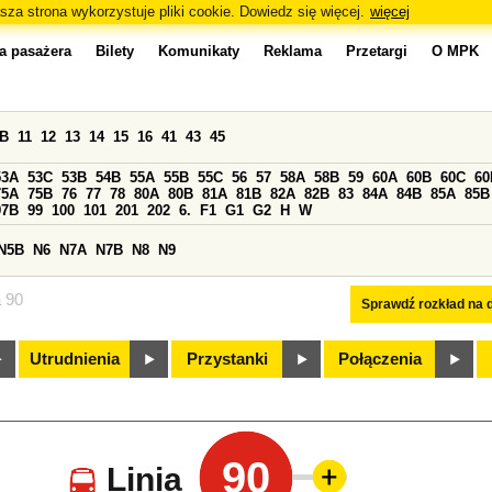
sza strona wykorzystuje pliki cookie. Dowiedz się więcej.
więcej
a pasażera
Bilety
Komunikaty
Reklama
Przetargi
O MPK
0B
11
12
13
14
15
16
41
43
45
53A
53C
53B
54B
55A
55B
55C
56
57
58A
58B
59
60A
60B
60C
60
75A
75B
76
77
78
80A
80B
81A
81B
82A
82B
83
84A
84B
85A
85B
97B
99
100
101
201
202
6.
F1
G1
G2
H
W
N5B
N6
N7A
N7B
N8
N9
a 90
Sprawdź rozkład na d
Utrudnienia
Przystanki
Połączenia
90
Linia