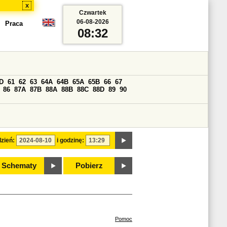
x
Czwartek
06-08-2026
Praca
08:32
D
61
62
63
64A
64B
65A
65B
66
67
86
87A
87B
88A
88B
88C
88D
89
90
zień:
i godzinę:
Schematy
Pobierz
Pomoc