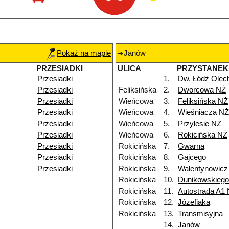
Pokaż na mapie
Janów
PRZESIADKI
ULICA
PRZYSTANEK
Przesiadki
1.
Dw. Łódź Ole
Przesiadki
Feliksińska
2.
Dworcowa NŻ
Przesiadki
Wieńcowa
3.
Feliksińska NŻ
Przesiadki
Wieńcowa
4.
Wieśniacza NŻ
Przesiadki
Wieńcowa
5.
Przylesie NŻ
Przesiadki
Wieńcowa
6.
Rokicińska NŻ
Przesiadki
Rokicińska
7.
Gwarna
Przesiadki
Rokicińska
8.
Gajcego
Przesiadki
Rokicińska
9.
Walentynowicz
Rokicińska
10.
Dunikowskieg
Rokicińska
11.
Autostrada A1
Rokicińska
12.
Józefiaka
Rokicińska
13.
Transmisyjna
14.
Janów