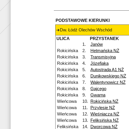
PODSTAWOWE KIERUNKI
Dw. Łódź Olechów Wschód
ULICA
PRZYSTANEK
1.
Janów
Rokicińska
2.
Hetmańska NŻ
Rokicińska
3.
Transmisyjna
Rokicińska
4.
Józefiaka
Rokicińska
5.
Autostrada A1 NŻ
Rokicińska
6.
Dunikowskiego NŻ
Rokicińska
7.
Walentynowicz NŻ
Rokicińska
8.
Gajcego
Rokicińska
9.
Gwarna
Wieńcowa
10.
Rokicińska NŻ
Wieńcowa
11.
Przylesie NŻ
Wieńcowa
12.
Wieśniacza NŻ
Wieńcowa
13.
Feliksińska NŻ
Feliksińska
14.
Dworcowa NŻ