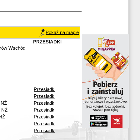
Pokaż na mapie
PRZESIADKI
chów Wschód
Przesiadki
Przesiadki
 NŻ
Przesiadki
o NŻ
Przesiadki
 NŻ
Przesiadki
Przesiadki
Przesiadki