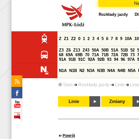
Na
Rozkłady jazdy
Dl
Z
Z1
Z2
0
1
2
3
4
5
6
7
8
9
10A
1
Z3
Z6
Z13
Z43
50A
50B
51A
51B
52
68
69A
69B
70
71A
71B
72A
72B
73
91A
91B
91C
92A
92B
93
94
96
97A
N1A
N1B
N2
N3A
N3B
N4A
N4B
N5A
Start
Rozkłady jazdy
Linie
Lini
Linie
Zmiany
Powrót