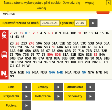
Nasza strona wykorzystuje pliki cookie. Dowiedz się
więcej
x
#
więcej.
Sprawdź rozkład na dzień:
i godzinę:
Z
Z1
Z2
0
1
2
3
4
5
6
7
8
9
10A
10B
11
12
13
14
15
16
41
43
45
Z3
Z6
Z13
Z43
50A
50B
51A
51B
52
53A
53C
53B
54B
55A
55B
55C
56
57
58A
58B
59
60A
60B
60C
60D
61
62
63
64A
64B
65A
65B
66
67
68
69A
69B
70
71A
71B
72A
72B
73
75A
75B
76
77
78
80A
80B
81A
81B
82A
82B
83
84A
84B
85A
85B
86
87A
87B
88A
88B
88C
88D
89
90
91A
91B
91C
92A
92B
93
94
96
97A
97B
99
100
101
201
202
6.
F1
G1
G2
H
W
N1A
N1B
N2
N3A
N3B
N4A
N4B
N5A
N5B
N6
N7A
N7B
N8
N9
Linie
Zmiany
Utrudnienia
Przystanki
Połączenia
Schematy
Pobierz