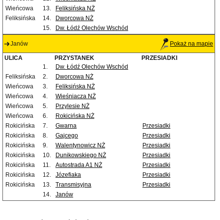
Wieńcowa
13.
Feliksińska NŻ
Feliksińska
14.
Dworcowa NŻ
15.
Dw. Łódź Olechów Wschód
Janów
Pokaż na mapie
ULICA
PRZYSTANEK
PRZESIADKI
1.
Dw. Łódź Olechów Wschód
Feliksińska
2.
Dworcowa NŻ
Wieńcowa
3.
Feliksińska NŻ
Wieńcowa
4.
Wieśniacza NŻ
Wieńcowa
5.
Przylesie NŻ
Wieńcowa
6.
Rokicińska NŻ
Rokicińska
7.
Gwarna
Przesiadki
Rokicińska
8.
Gajcego
Przesiadki
Rokicińska
9.
Walentynowicz NŻ
Przesiadki
Rokicińska
10.
Dunikowskiego NŻ
Przesiadki
Rokicińska
11.
Autostrada A1 NŻ
Przesiadki
Rokicińska
12.
Józefiaka
Przesiadki
Rokicińska
13.
Transmisyjna
Przesiadki
14.
Janów