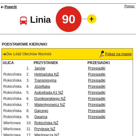
Pomoc
Powrót
90
Linia
PODSTAWOWE KIERUNKI
Dw. Łódź Olechów Wschód
Pokaż na mapie
ULICA
PRZYSTANEK
PRZESIADKI
1.
Janów
Przesiadki
Rokicińska
2.
Hetmańska NŻ
Przesiadki
Rokicińska
3.
Transmisyjna
Przesiadki
Rokicińska
4.
Józefiaka
Przesiadki
Rokicińska
5.
Autostrada A1 NŻ
Przesiadki
Rokicińska
6.
Dunikowskiego NŻ
Przesiadki
Rokicińska
7.
Walentynowicz NŻ
Przesiadki
Rokicińska
8.
Gajcego
Przesiadki
Rokicińska
9.
Gwarna
Przesiadki
Wieńcowa
10.
Rokicińska NŻ
Wieńcowa
11.
Przylesie NŻ
Wieńcowa
12.
Wieśniacza NŻ