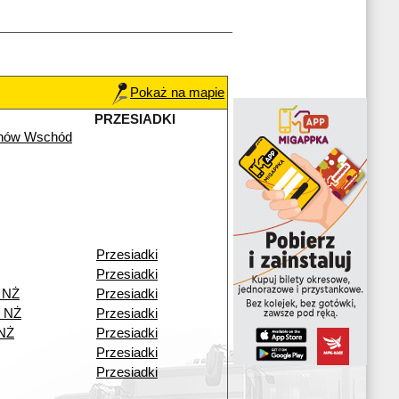
Pokaż na mapie
PRZESIADKI
chów Wschód
Przesiadki
Przesiadki
 NŻ
Przesiadki
o NŻ
Przesiadki
 NŻ
Przesiadki
Przesiadki
Przesiadki