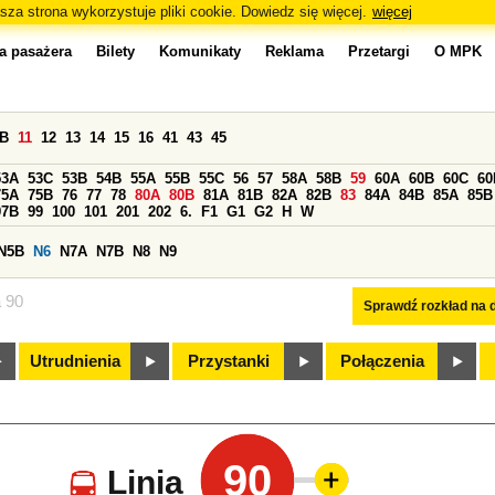
sza strona wykorzystuje pliki cookie. Dowiedz się więcej.
więcej
a pasażera
Bilety
Komunikaty
Reklama
Przetargi
O MPK
0B
11
12
13
14
15
16
41
43
45
53A
53C
53B
54B
55A
55B
55C
56
57
58A
58B
59
60A
60B
60C
60
75A
75B
76
77
78
80A
80B
81A
81B
82A
82B
83
84A
84B
85A
85B
97B
99
100
101
201
202
6.
F1
G1
G2
H
W
N5B
N6
N7A
N7B
N8
N9
a 90
Sprawdź rozkład na d
Utrudnienia
Przystanki
Połączenia
90
Linia