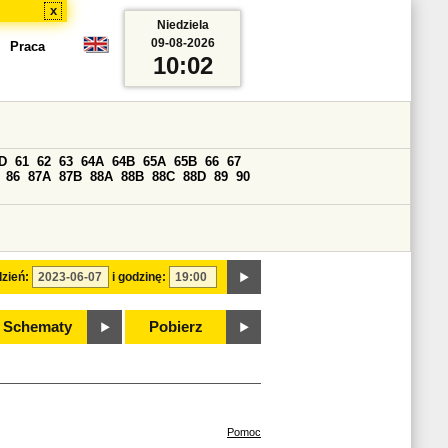
x
Niedziela
09-08-2026
Praca
10:02
D
61
62
63
64A
64B
65A
65B
66
67
86
87A
87B
88A
88B
88C
88D
89
90
zień:
i godzinę:
Schematy
Pobierz
Pomoc