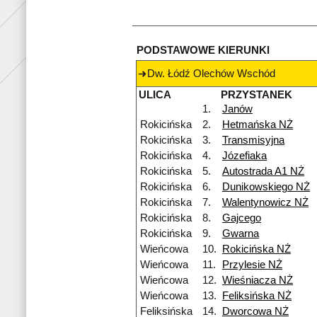
PODSTAWOWE KIERUNKI
Dw. Łódź Olechów Wschód
ULICA
PRZYSTANEK
1.
Janów
Rokicińska
2.
Hetmańska NŻ
Rokicińska
3.
Transmisyjna
Rokicińska
4.
Józefiaka
Rokicińska
5.
Autostrada A1 NŻ
Rokicińska
6.
Dunikowskiego NŻ
Rokicińska
7.
Walentynowicz NŻ
Rokicińska
8.
Gajcego
Rokicińska
9.
Gwarna
Wieńcowa
10.
Rokicińska NŻ
Wieńcowa
11.
Przylesie NŻ
Wieńcowa
12.
Wieśniacza NŻ
Wieńcowa
13.
Feliksińska NŻ
Feliksińska
14.
Dworcowa NŻ