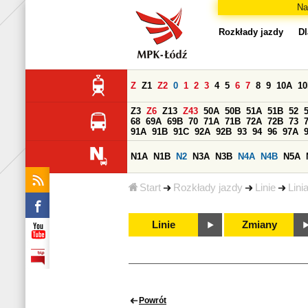
Na
Rozkłady jazdy
Dl
Z
Z1
Z2
0
1
2
3
4
5
6
7
8
9
10A
1
Z3
Z6
Z13
Z43
50A
50B
51A
51B
52
68
69A
69B
70
71A
71B
72A
72B
73
91A
91B
91C
92A
92B
93
94
96
97A
N1A
N1B
N2
N3A
N3B
N4A
N4B
N5A
Start
Rozkłady jazdy
Linie
Lini
Linie
Zmiany
Powrót