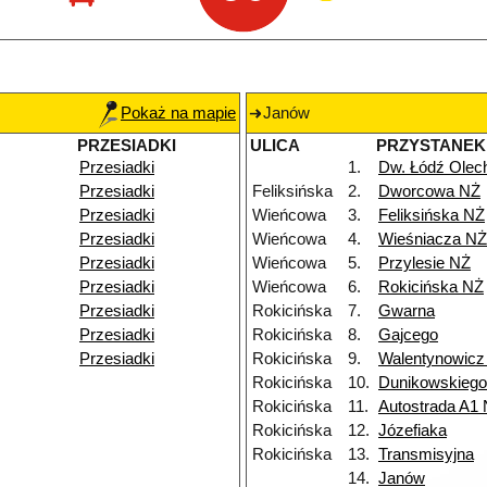
Pokaż na mapie
Janów
PRZESIADKI
ULICA
PRZYSTANEK
Przesiadki
1.
Dw. Łódź Ole
Przesiadki
Feliksińska
2.
Dworcowa NŻ
Przesiadki
Wieńcowa
3.
Feliksińska NŻ
Przesiadki
Wieńcowa
4.
Wieśniacza NŻ
Przesiadki
Wieńcowa
5.
Przylesie NŻ
Przesiadki
Wieńcowa
6.
Rokicińska NŻ
Przesiadki
Rokicińska
7.
Gwarna
Przesiadki
Rokicińska
8.
Gajcego
Przesiadki
Rokicińska
9.
Walentynowicz
Rokicińska
10.
Dunikowskieg
Rokicińska
11.
Autostrada A1
Rokicińska
12.
Józefiaka
Rokicińska
13.
Transmisyjna
14.
Janów