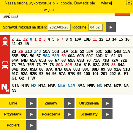
Nasza strona wykorzystuje pliki cookie. Dowiedz się
więcej
x
#
więcej.
Sprawdź rozkład na dzień:
i godzinę:
Z
Z1
Z2
0
1
2
3
4
5
6
7
8
9
10A
10B
11
12
13
14
15
16
41
43
45
Z3
Z6
Z13
Z43
50A
50B
51A
51B
52
53A
53C
53B
54B
55A
55B
55C
56
57
58A
58B
59
60A
60B
60C
60D
61
62
63
64A
64B
65A
65B
66
67
68
69A
69B
70
71A
71B
72A
72B
73
75A
75B
76
77
78
80A
80B
81A
81B
82A
82B
83
84A
84B
85A
85B
86
87A
87B
88A
88B
88C
88D
89
90
91A
91B
91C
92A
92B
93
94
96
97A
97B
99
100
101
201
202
6.
F1
G1
G2
H
W
N1A
N1B
N2
N3A
N3B
N4A
N4B
N5A
N5B
N6
N7A
N7B
N8
N9
Linie
Zmiany
Utrudnienia
Przystanki
Połączenia
Schematy
Pobierz