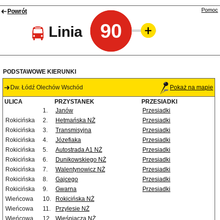
Pomoc
Powrót
90
Linia
PODSTAWOWE KIERUNKI
Dw. Łódź Olechów Wschód
Pokaż na mapie
ULICA
PRZYSTANEK
PRZESIADKI
1.
Janów
Przesiadki
Rokicińska
2.
Hetmańska NŻ
Przesiadki
Rokicińska
3.
Transmisyjna
Przesiadki
Rokicińska
4.
Józefiaka
Przesiadki
Rokicińska
5.
Autostrada A1 NŻ
Przesiadki
Rokicińska
6.
Dunikowskiego NŻ
Przesiadki
Rokicińska
7.
Walentynowicz NŻ
Przesiadki
Rokicińska
8.
Gajcego
Przesiadki
Rokicińska
9.
Gwarna
Przesiadki
Wieńcowa
10.
Rokicińska NŻ
Wieńcowa
11.
Przylesie NŻ
Wieńcowa
12.
Wieśniacza NŻ