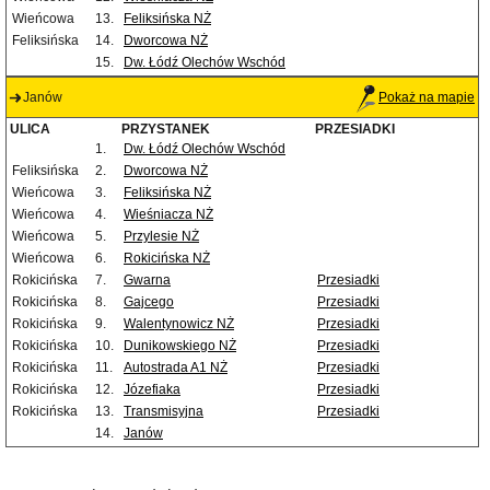
Wieńcowa
13.
Feliksińska NŻ
Feliksińska
14.
Dworcowa NŻ
15.
Dw. Łódź Olechów Wschód
Janów
Pokaż na mapie
ULICA
PRZYSTANEK
PRZESIADKI
1.
Dw. Łódź Olechów Wschód
Feliksińska
2.
Dworcowa NŻ
Wieńcowa
3.
Feliksińska NŻ
Wieńcowa
4.
Wieśniacza NŻ
Wieńcowa
5.
Przylesie NŻ
Wieńcowa
6.
Rokicińska NŻ
Rokicińska
7.
Gwarna
Przesiadki
Rokicińska
8.
Gajcego
Przesiadki
Rokicińska
9.
Walentynowicz NŻ
Przesiadki
Rokicińska
10.
Dunikowskiego NŻ
Przesiadki
Rokicińska
11.
Autostrada A1 NŻ
Przesiadki
Rokicińska
12.
Józefiaka
Przesiadki
Rokicińska
13.
Transmisyjna
Przesiadki
14.
Janów