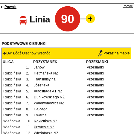
Pomoc
Powrót
90
Linia
PODSTAWOWE KIERUNKI
Dw. Łódź Olechów Wschód
Pokaż na mapie
ULICA
PRZYSTANEK
PRZESIADKI
1.
Janów
Przesiadki
Rokicińska
2.
Hetmańska NŻ
Przesiadki
Rokicińska
3.
Transmisyjna
Przesiadki
Rokicińska
4.
Józefiaka
Przesiadki
Rokicińska
5.
Autostrada A1 NŻ
Przesiadki
Rokicińska
6.
Dunikowskiego NŻ
Przesiadki
Rokicińska
7.
Walentynowicz NŻ
Przesiadki
Rokicińska
8.
Gajcego
Przesiadki
Rokicińska
9.
Gwarna
Przesiadki
Wieńcowa
10.
Rokicińska NŻ
Wieńcowa
11.
Przylesie NŻ
Wieńcowa
12.
Wieśniacza NŻ