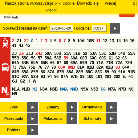
Nasza strona wykorzystuje pliki cookie. Dowiedz się
więcej
x
#
więcej.
Sprawdź rozkład na dzień:
i godzinę:
Z
Z1
Z2
0
1
2
3
4
5
6
7
8
9
10A
10B
11
12
13
14
15
16
41
43
45
Z3
Z6
Z13
Z43
50A
50B
51A
51B
52
53A
53C
53B
54B
55A
55B
55C
56
57
58A
58B
59
60A
60B
60C
60D
61
62
63
64A
64B
65A
65B
66
67
68
69A
69B
70
71A
71B
72A
72B
73
75A
75B
76
77
78
80A
80B
81A
81B
82A
82B
83
84A
84B
85A
85B
86
87A
87B
88A
88B
88C
88D
89
90
91A
91B
91C
92A
92B
93
94
96
97A
97B
99
100
101
201
202
6.
F1
G1
G2
H
W
N1A
N1B
N2
N3A
N3B
N4A
N4B
N5A
N5B
N6
N7A
N7B
N8
N9
Linie
Zmiany
Utrudnienia
Przystanki
Połączenia
Schematy
Pobierz