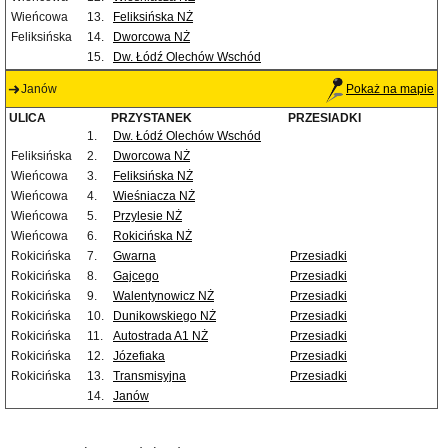
Wieńcowa
13.
Feliksińska NŻ
Feliksińska
14.
Dworcowa NŻ
15.
Dw. Łódź Olechów Wschód
Janów
Pokaż na mapie
ULICA
PRZYSTANEK
PRZESIADKI
1.
Dw. Łódź Olechów Wschód
Feliksińska
2.
Dworcowa NŻ
Wieńcowa
3.
Feliksińska NŻ
Wieńcowa
4.
Wieśniacza NŻ
Wieńcowa
5.
Przylesie NŻ
Wieńcowa
6.
Rokicińska NŻ
Rokicińska
7.
Gwarna
Przesiadki
Rokicińska
8.
Gajcego
Przesiadki
Rokicińska
9.
Walentynowicz NŻ
Przesiadki
Rokicińska
10.
Dunikowskiego NŻ
Przesiadki
Rokicińska
11.
Autostrada A1 NŻ
Przesiadki
Rokicińska
12.
Józefiaka
Przesiadki
Rokicińska
13.
Transmisyjna
Przesiadki
14.
Janów