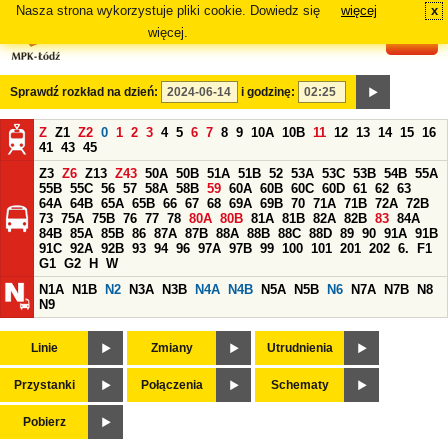
Nasza strona wykorzystuje pliki cookie. Dowiedz się
więcej
x
#
więcej.
Sprawdź rozkład na dzień:
i godzinę:
Z
Z1
Z2
0
1
2
3
4
5
6
7
8
9
10A
10B
11
12
13
14
15
16
41
43
45
Z3
Z6
Z13
Z43
50A
50B
51A
51B
52
53A
53C
53B
54B
55A
55B
55C
56
57
58A
58B
59
60A
60B
60C
60D
61
62
63
64A
64B
65A
65B
66
67
68
69A
69B
70
71A
71B
72A
72B
73
75A
75B
76
77
78
80A
80B
81A
81B
82A
82B
83
84A
84B
85A
85B
86
87A
87B
88A
88B
88C
88D
89
90
91A
91B
91C
92A
92B
93
94
96
97A
97B
99
100
101
201
202
6.
F1
G1
G2
H
W
N1A
N1B
N2
N3A
N3B
N4A
N4B
N5A
N5B
N6
N7A
N7B
N8
N9
Linie
Zmiany
Utrudnienia
Przystanki
Połączenia
Schematy
Pobierz