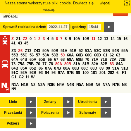
Nasza strona wykorzystuje pliki cookie. Dowiedz się
więcej
x
#
więcej.
Sprawdź rozkład na dzień:
i godzinę:
Z
Z1
Z2
0
1
2
3
4
5
6
7
8
9
10A
10B
11
12
13
14
15
16
41
43
45
Z3
Z6
Z13
Z43
50A
50B
51A
51B
52
53A
53C
53B
54B
55A
55B
55C
56
57
58A
58B
59
60A
60B
60C
60D
61
62
63
64A
64B
65A
65B
66
67
68
69A
69B
70
71A
71B
72A
72B
73
75A
75B
76
77
78
80A
80B
81A
81B
82A
82B
83
84A
84B
85A
85B
86
87A
87B
88A
88B
88C
88D
89
90
91A
91B
91C
92A
92B
93
94
96
97A
97B
99
100
101
201
202
6.
F1
G1
G2
H
W
N1A
N1B
N2
N3A
N3B
N4A
N4B
N5A
N5B
N6
N7A
N7B
N8
N9
Linie
Zmiany
Utrudnienia
Przystanki
Połączenia
Schematy
Pobierz