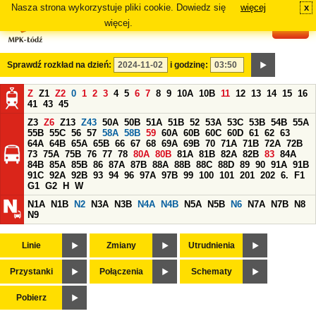
Nasza strona wykorzystuje pliki cookie. Dowiedz się
więcej
x
#
więcej.
Sprawdź rozkład na dzień:
i godzinę:
Z
Z1
Z2
0
1
2
3
4
5
6
7
8
9
10A
10B
11
12
13
14
15
16
41
43
45
Z3
Z6
Z13
Z43
50A
50B
51A
51B
52
53A
53C
53B
54B
55A
55B
55C
56
57
58A
58B
59
60A
60B
60C
60D
61
62
63
64A
64B
65A
65B
66
67
68
69A
69B
70
71A
71B
72A
72B
73
75A
75B
76
77
78
80A
80B
81A
81B
82A
82B
83
84A
84B
85A
85B
86
87A
87B
88A
88B
88C
88D
89
90
91A
91B
91C
92A
92B
93
94
96
97A
97B
99
100
101
201
202
6.
F1
G1
G2
H
W
N1A
N1B
N2
N3A
N3B
N4A
N4B
N5A
N5B
N6
N7A
N7B
N8
N9
Linie
Zmiany
Utrudnienia
Przystanki
Połączenia
Schematy
Pobierz