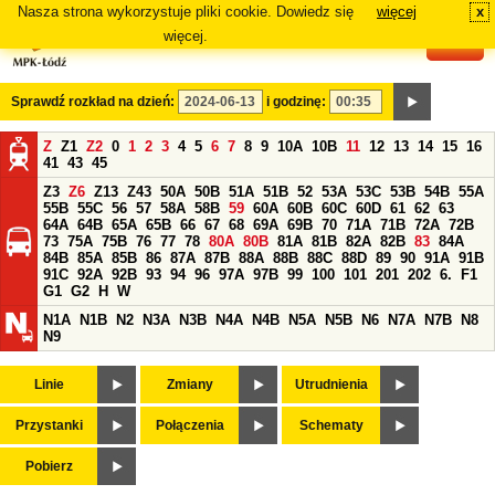
Nasza strona wykorzystuje pliki cookie. Dowiedz się
więcej
x
#
więcej.
Sprawdź rozkład na dzień:
i godzinę:
Z
Z1
Z2
0
1
2
3
4
5
6
7
8
9
10A
10B
11
12
13
14
15
16
41
43
45
Z3
Z6
Z13
Z43
50A
50B
51A
51B
52
53A
53C
53B
54B
55A
55B
55C
56
57
58A
58B
59
60A
60B
60C
60D
61
62
63
64A
64B
65A
65B
66
67
68
69A
69B
70
71A
71B
72A
72B
73
75A
75B
76
77
78
80A
80B
81A
81B
82A
82B
83
84A
84B
85A
85B
86
87A
87B
88A
88B
88C
88D
89
90
91A
91B
91C
92A
92B
93
94
96
97A
97B
99
100
101
201
202
6.
F1
G1
G2
H
W
N1A
N1B
N2
N3A
N3B
N4A
N4B
N5A
N5B
N6
N7A
N7B
N8
N9
Linie
Zmiany
Utrudnienia
Przystanki
Połączenia
Schematy
Pobierz