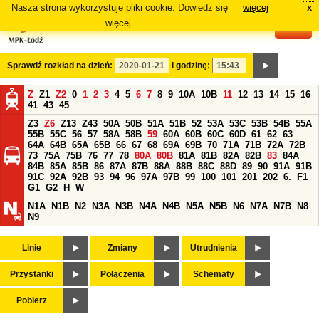
Nasza strona wykorzystuje pliki cookie. Dowiedz się
więcej
x
#
więcej.
Sprawdź rozkład na dzień:
i godzinę:
Z
Z1
Z2
0
1
2
3
4
5
6
7
8
9
10A
10B
11
12
13
14
15
16
41
43
45
Z3
Z6
Z13
Z43
50A
50B
51A
51B
52
53A
53C
53B
54B
55A
55B
55C
56
57
58A
58B
59
60A
60B
60C
60D
61
62
63
64A
64B
65A
65B
66
67
68
69A
69B
70
71A
71B
72A
72B
73
75A
75B
76
77
78
80A
80B
81A
81B
82A
82B
83
84A
84B
85A
85B
86
87A
87B
88A
88B
88C
88D
89
90
91A
91B
91C
92A
92B
93
94
96
97A
97B
99
100
101
201
202
6.
F1
G1
G2
H
W
N1A
N1B
N2
N3A
N3B
N4A
N4B
N5A
N5B
N6
N7A
N7B
N8
N9
Linie
Zmiany
Utrudnienia
Przystanki
Połączenia
Schematy
Pobierz