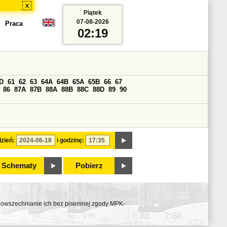
x
Piątek
07-08-2026
Praca
02:19
D
61
62
63
64A
64B
65A
65B
66
67
86
87A
87B
88A
88B
88C
88D
89
90
zień:
i godzinę:
Schematy
Pobierz
ozpowszechnianie ich bez pisemnej zgody MPK-