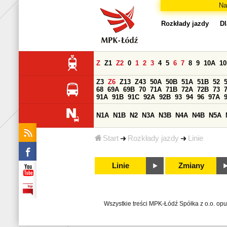
Na
Rozkłady jazdy
Dl
Z
Z1
Z2
0
1
2
3
4
5
6
7
8
9
10A
1
Z3
Z6
Z13
Z43
50A
50B
51A
51B
52
68
69A
69B
70
71A
71B
72A
72B
73
91A
91B
91C
92A
92B
93
94
96
97A
N1A
N1B
N2
N3A
N3B
N4A
N4B
N5A
Start
Rozkłady jazdy
Linie
Linie
Zmiany
Wszystkie treści MPK-Łódź Spółka z o.o. op