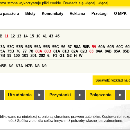
sza strona wykorzystuje pliki cookie. Dowiedz się więcej.
więcej
a pasażera
Bilety
Komunikaty
Reklama
Przetargi
O MPK
0B
11
12
13
14
15
16
41
43
45
53A
53C
53B
54B
55A
55B
55C
56
57
58A
58B
59
60A
60B
60C
60
75A
75B
76
77
78
80A
80B
81A
81B
82A
82B
83
84A
84B
85A
85B
97B
99
100
101
201
202
6.
F1
G1
G2
H
W
N5B
N6
N7A
N7B
N8
N9
Sprawdź rozkład na d
Utrudnienia
Przystanki
Połączenia
ublikowane na niniejszej stronie są chronione prawem autorskim. Kopiowanie i r
Łódź Spółka z o.o. dla celów innych niż potrzeby własne jest zabronione.