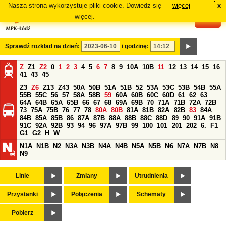
Nasza strona wykorzystuje pliki cookie. Dowiedz się
więcej
x
#
więcej.
Sprawdź rozkład na dzień:
i godzinę:
Z
Z1
Z2
0
1
2
3
4
5
6
7
8
9
10A
10B
11
12
13
14
15
16
41
43
45
Z3
Z6
Z13
Z43
50A
50B
51A
51B
52
53A
53C
53B
54B
55A
55B
55C
56
57
58A
58B
59
60A
60B
60C
60D
61
62
63
64A
64B
65A
65B
66
67
68
69A
69B
70
71A
71B
72A
72B
73
75A
75B
76
77
78
80A
80B
81A
81B
82A
82B
83
84A
84B
85A
85B
86
87A
87B
88A
88B
88C
88D
89
90
91A
91B
91C
92A
92B
93
94
96
97A
97B
99
100
101
201
202
6.
F1
G1
G2
H
W
N1A
N1B
N2
N3A
N3B
N4A
N4B
N5A
N5B
N6
N7A
N7B
N8
N9
Linie
Zmiany
Utrudnienia
Przystanki
Połączenia
Schematy
Pobierz