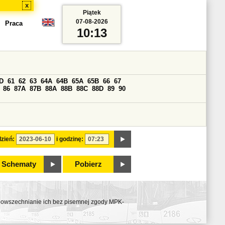
x
Piątek
07-08-2026
Praca
10:13
D
61
62
63
64A
64B
65A
65B
66
67
86
87A
87B
88A
88B
88C
88D
89
90
zień:
i godzinę:
Schematy
Pobierz
ozpowszechnianie ich bez pisemnej zgody MPK-