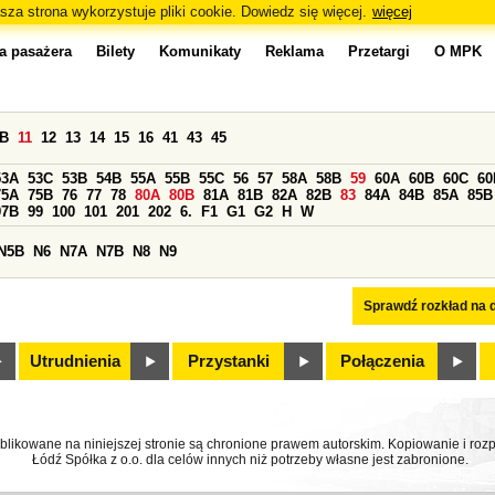
sza strona wykorzystuje pliki cookie. Dowiedz się więcej.
więcej
a pasażera
Bilety
Komunikaty
Reklama
Przetargi
O MPK
0B
11
12
13
14
15
16
41
43
45
53A
53C
53B
54B
55A
55B
55C
56
57
58A
58B
59
60A
60B
60C
60
75A
75B
76
77
78
80A
80B
81A
81B
82A
82B
83
84A
84B
85A
85B
97B
99
100
101
201
202
6.
F1
G1
G2
H
W
N5B
N6
N7A
N7B
N8
N9
Sprawdź rozkład na d
Utrudnienia
Przystanki
Połączenia
ublikowane na niniejszej stronie są chronione prawem autorskim. Kopiowanie i r
Łódź Spółka z o.o. dla celów innych niż potrzeby własne jest zabronione.