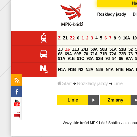
Na
Rozkłady jazdy
Dl
Z
Z1
Z2
0
1
2
3
4
5
6
7
8
9
10A
1
Z3
Z6
Z13
Z43
50A
50B
51A
51B
52
68
69A
69B
70
71A
71B
72A
72B
73
91A
91B
91C
92A
92B
93
94
96
97A
N1A
N1B
N2
N3A
N3B
N4A
N4B
N5A
Start
Rozkłady jazdy
Linie
Linie
Zmiany
Wszystkie treści MPK-Łódź Spółka z o.o. op