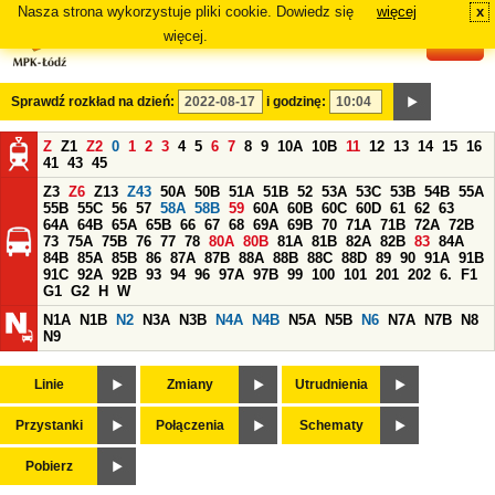
Nasza strona wykorzystuje pliki cookie. Dowiedz się
więcej
x
#
więcej.
Sprawdź rozkład na dzień:
i godzinę:
Z
Z1
Z2
0
1
2
3
4
5
6
7
8
9
10A
10B
11
12
13
14
15
16
41
43
45
Z3
Z6
Z13
Z43
50A
50B
51A
51B
52
53A
53C
53B
54B
55A
55B
55C
56
57
58A
58B
59
60A
60B
60C
60D
61
62
63
64A
64B
65A
65B
66
67
68
69A
69B
70
71A
71B
72A
72B
73
75A
75B
76
77
78
80A
80B
81A
81B
82A
82B
83
84A
84B
85A
85B
86
87A
87B
88A
88B
88C
88D
89
90
91A
91B
91C
92A
92B
93
94
96
97A
97B
99
100
101
201
202
6.
F1
G1
G2
H
W
N1A
N1B
N2
N3A
N3B
N4A
N4B
N5A
N5B
N6
N7A
N7B
N8
N9
Linie
Zmiany
Utrudnienia
Przystanki
Połączenia
Schematy
Pobierz