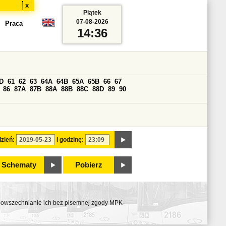
x
Piątek
07-08-2026
Praca
14:36
D
61
62
63
64A
64B
65A
65B
66
67
86
87A
87B
88A
88B
88C
88D
89
90
zień:
i godzinę:
Schematy
Pobierz
ozpowszechnianie ich bez pisemnej zgody MPK-