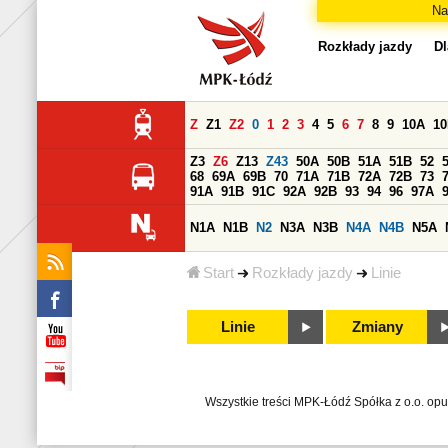
Na
Rozkłady jazdy
Dl
Z
Z1
Z2
0
1
2
3
4
5
6
7
8
9
10A
1
Z3
Z6
Z13
Z43
50A
50B
51A
51B
52
68
69A
69B
70
71A
71B
72A
72B
73
91A
91B
91C
92A
92B
93
94
96
97A
N1A
N1B
N2
N3A
N3B
N4A
N4B
N5A
Start
Rozkłady jazdy
Linie
Linie
Zmiany
Wszystkie treści MPK-Łódź Spółka z o.o. op