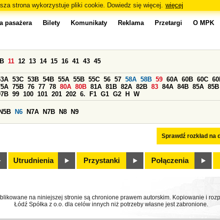
sza strona wykorzystuje pliki cookie. Dowiedz się więcej.
więcej
a pasażera
Bilety
Komunikaty
Reklama
Przetargi
O MPK
0B
11
12
13
14
15
16
41
43
45
53A
53C
53B
54B
55A
55B
55C
56
57
58A
58B
59
60A
60B
60C
60
75A
75B
76
77
78
80A
80B
81A
81B
82A
82B
83
84A
84B
85A
85B
97B
99
100
101
201
202
6.
F1
G1
G2
H
W
N5B
N6
N7A
N7B
N8
N9
Sprawdź rozkład na d
Utrudnienia
Przystanki
Połączenia
ublikowane na niniejszej stronie są chronione prawem autorskim. Kopiowanie i r
Łódź Spółka z o.o. dla celów innych niż potrzeby własne jest zabronione.