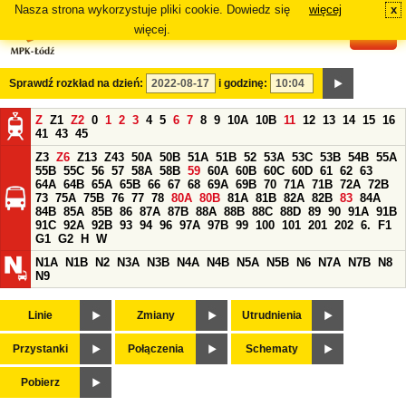
Nasza strona wykorzystuje pliki cookie. Dowiedz się
więcej
x
#
więcej.
Sprawdź rozkład na dzień:
i godzinę:
Z
Z1
Z2
0
1
2
3
4
5
6
7
8
9
10A
10B
11
12
13
14
15
16
41
43
45
Z3
Z6
Z13
Z43
50A
50B
51A
51B
52
53A
53C
53B
54B
55A
55B
55C
56
57
58A
58B
59
60A
60B
60C
60D
61
62
63
64A
64B
65A
65B
66
67
68
69A
69B
70
71A
71B
72A
72B
73
75A
75B
76
77
78
80A
80B
81A
81B
82A
82B
83
84A
84B
85A
85B
86
87A
87B
88A
88B
88C
88D
89
90
91A
91B
91C
92A
92B
93
94
96
97A
97B
99
100
101
201
202
6.
F1
G1
G2
H
W
N1A
N1B
N2
N3A
N3B
N4A
N4B
N5A
N5B
N6
N7A
N7B
N8
N9
Linie
Zmiany
Utrudnienia
Przystanki
Połączenia
Schematy
Pobierz