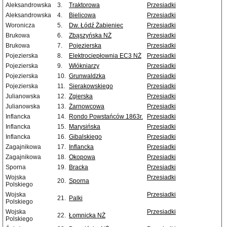
Aleksandrowska
3.
Traktorowa
Przesiadki
Aleksandrowska
4.
Bielicowa
Przesiadki
Woronicza
5.
Dw. Łódź Żabieniec
Przesiadki
Brukowa
6.
Zbąszyńska NŻ
Przesiadki
Brukowa
7.
Pojezierska
Przesiadki
Pojezierska
8.
Elektrociepłownia EC3 NŻ
Przesiadki
Pojezierska
9.
Włókniarzy
Przesiadki
Pojezierska
10.
Grunwaldzka
Przesiadki
Pojezierska
11.
Sierakowskiego
Przesiadki
Julianowska
12.
Zgierska
Przesiadki
Julianowska
13.
Żarnowcowa
Przesiadki
Inflancka
14.
Rondo Powstańców 1863r.
Przesiadki
Inflancka
15.
Marysińska
Przesiadki
Inflancka
16.
Gibalskiego
Przesiadki
Zagajnikowa
17.
Inflancka
Przesiadki
Zagajnikowa
18.
Okopowa
Przesiadki
Sporna
19.
Bracka
Przesiadki
Wojska
Przesiadki
20.
Sporna
Polskiego
Wojska
Przesiadki
21.
Palki
Polskiego
Wojska
Przesiadki
22.
Łomnicka NŻ
Polskiego