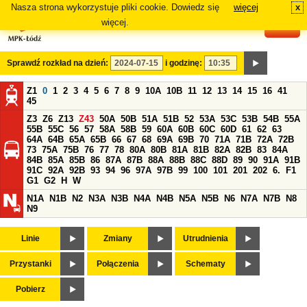
Nasza strona wykorzystuje pliki cookie. Dowiedz się
więcej
x
#
więcej.
Sprawdź rozkład na dzień:
i godzinę:
Z1
0
1
2
3
4
5
6
7
8
9
10A
10B
11
12
13
14
15
16
41
45
Z3
Z6
Z13
Z43
50A
50B
51A
51B
52
53A
53C
53B
54B
55A
55B
55C
56
57
58A
58B
59
60A
60B
60C
60D
61
62
63
64A
64B
65A
65B
66
67
68
69A
69B
70
71A
71B
72A
72B
73
75A
75B
76
77
78
80A
80B
81A
81B
82A
82B
83
84A
84B
85A
85B
86
87A
87B
88A
88B
88C
88D
89
90
91A
91B
91C
92A
92B
93
94
96
97A
97B
99
100
101
201
202
6.
F1
G1
G2
H
W
N1A
N1B
N2
N3A
N3B
N4A
N4B
N5A
N5B
N6
N7A
N7B
N8
N9
Linie
Zmiany
Utrudnienia
Przystanki
Połączenia
Schematy
Pobierz