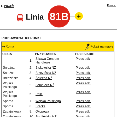
Pomoc
Powrót
81B
Linia
PODSTAWOWE KIERUNKI
Rojna
Pokaż na mapie
ULICA
PRZYSTANEK
PRZESIADKI
Sikawa Centrum
Przesiadki
1.
Handlowe
Śnieżna
2.
Stokowska NŻ
Przesiadki
Śnieżna
3.
Brzezińska NŻ
Przesiadki
Brzezińska
4.
Śnieżna NŻ
Przesiadki
Wojska
Przesiadki
5.
Łomnicka NŻ
Polskiego
Wojska
Przesiadki
6.
Palki
Polskiego
Sporna
7.
Wojska Polskiego
Przesiadki
Sporna
8.
Bracka
Przesiadki
Zagajnikowa
9.
Okopowa
Przesiadki
Zagajnikowa
10.
Radlińskiej NŻ
Przesiadki