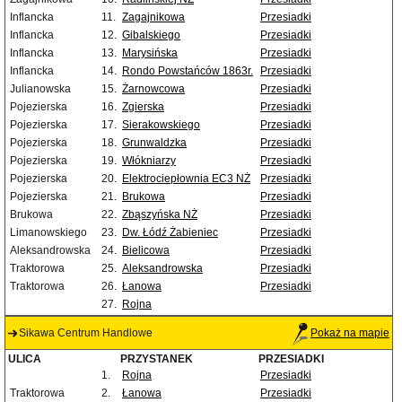
Inflancka
11.
Zagajnikowa
Przesiadki
Inflancka
12.
Gibalskiego
Przesiadki
Inflancka
13.
Marysińska
Przesiadki
Inflancka
14.
Rondo Powstańców 1863r.
Przesiadki
Julianowska
15.
Żarnowcowa
Przesiadki
Pojezierska
16.
Zgierska
Przesiadki
Pojezierska
17.
Sierakowskiego
Przesiadki
Pojezierska
18.
Grunwaldzka
Przesiadki
Pojezierska
19.
Włókniarzy
Przesiadki
Pojezierska
20.
Elektrociepłownia EC3 NŻ
Przesiadki
Pojezierska
21.
Brukowa
Przesiadki
Brukowa
22.
Zbąszyńska NŻ
Przesiadki
Limanowskiego
23.
Dw. Łódź Żabieniec
Przesiadki
Aleksandrowska
24.
Bielicowa
Przesiadki
Traktorowa
25.
Aleksandrowska
Przesiadki
Traktorowa
26.
Łanowa
Przesiadki
27.
Rojna
Sikawa Centrum Handlowe
Pokaż na mapie
ULICA
PRZYSTANEK
PRZESIADKI
1.
Rojna
Przesiadki
Traktorowa
2.
Łanowa
Przesiadki