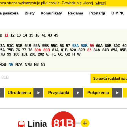
sza strona wykorzystuje pliki cookie. Dowiedz się więcej.
więcej
a pasażera
Bilety
Komunikaty
Reklama
Przetargi
O MPK
0B
11
12
13
14
15
16
41
43
45
53A
53C
53B
54B
55A
55B
55C
56
57
58A
58B
59
60A
60B
60C
60
75A
75B
76
77
78
80A
80B
81A
81B
82A
82B
83
84A
84B
85A
85B
97B
99
100
101
201
202
6.
F1
G1
G2
H
W
N5B
N6
N7A
N7B
N8
N9
a 81B
Sprawdź rozkład na d
Utrudnienia
Przystanki
Połączenia
81B
Linia