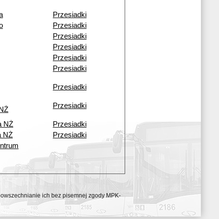
a
Przesiadki
o
Przesiadki
Przesiadki
Przesiadki
Przesiadki
Przesiadki
Przesiadki
Przesiadki
 NŻ
a NŻ
Przesiadki
a NŻ
Przesiadki
ntrum
ozpowszechnianie ich bez pisemnej zgody MPK-