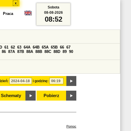
x
Sobota
08-08-2026
Praca
08:52
D
61
62
63
64A
64B
65A
65B
66
67
86
87A
87B
88A
88B
88C
88D
89
90
zień:
i godzinę:
Schematy
Pobierz
Pomoc