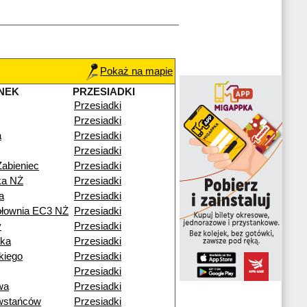
Pokaż na mapie
NEK
PRZESIADKI
Przesiadki
Przesiadki
a
Przesiadki
Przesiadki
Żabieniec
Przesiadki
ka NŻ
Przesiadki
a
Przesiadki
epłownia EC3 NŻ
Przesiadki
y
Przesiadki
zka
Przesiadki
kiego
Przesiadki
Przesiadki
wa
Przesiadki
wstańców
Przesiadki