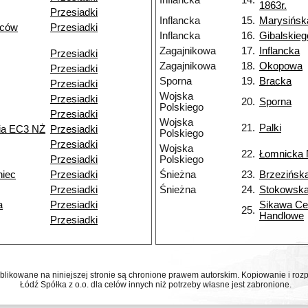
Inflancka
14.
1863r.
Przesiadki
Inflancka
15.
Marysińsk
ńców
Przesiadki
Inflancka
16.
Gibalskieg
Zagajnikowa
17.
Inflancka
Przesiadki
Zagajnikowa
18.
Okopowa
Przesiadki
Sporna
19.
Bracka
Przesiadki
Wojska
Przesiadki
20.
Sporna
Polskiego
Przesiadki
Wojska
21.
Palki
nia EC3 NŻ
Przesiadki
Polskiego
Przesiadki
Wojska
22.
Łomnicka
Przesiadki
Polskiego
niec
Przesiadki
Śnieżna
23.
Brzezińsk
Przesiadki
Śnieżna
24.
Stokowsk
a
Przesiadki
Sikawa Ce
25.
Handlowe
Przesiadki
ublikowane na niniejszej stronie są chronione prawem autorskim. Kopiowanie i r
Łódź Spółka z o.o. dla celów innych niż potrzeby własne jest zabronione.