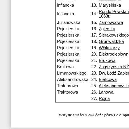
Inflancka
13.
Marysińska
Rondo Powsta
Inflancka
14.
1863r.
Julianowska
15.
Żarnowcowa
Pojezierska
16.
Zgierska
Pojezierska
17.
Sierakowskiego
Pojezierska
18.
Grunwaldzka
Pojezierska
19.
Włókniarzy
Pojezierska
20.
Elektrociepłow
Pojezierska
21.
Brukowa
Brukowa
22.
Zbąszyńska NŻ
Limanowskiego
23.
Dw. Łódź Żabie
Aleksandrowska
24.
Bielicowa
Traktorowa
25.
Aleksandrowsk
Traktorowa
26.
Łanowa
27.
Rojna
Wszystkie treści MPK-Łódź Spółka z o.o. op