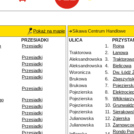
Pokaż na mapie
Sikawa Centrum Handlowe
PRZESIADKI
ULICA
PRZYSTA
m
Przesiadki
1.
Rojna
Traktorowa
2.
Łanowa
Przesiadki
Aleksandrowska
3.
Traktorow
Przesiadki
Aleksandrowska
4.
Bielicowa
Przesiadki
Woronicza
5.
Dw. Łódź 
Przesiadki
Brukowa
6.
Zbąszyńs
Brukowa
7.
Pojeziersk
Przesiadki
Pojezierska
8.
Elektroci
Pojezierska
9.
Włókniarz
go
Przesiadki
Pojezierska
10.
Grunwald
Przesiadki
Pojezierska
11.
Sierakows
Przesiadki
Julianowska
12.
Zgierska
Przesiadki
Julianowska
13.
Żarnowco
Przesiadki
Rondo Po
Przesiadki