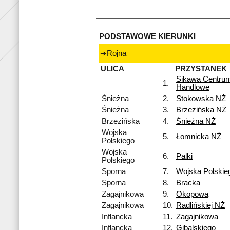
PODSTAWOWE KIERUNKI
Rojna
ULICA
PRZYSTANEK
Sikawa Centru
1.
Handlowe
Śnieżna
2.
Stokowska NŻ
Śnieżna
3.
Brzezińska NŻ
Brzezińska
4.
Śnieżna NŻ
Wojska
5.
Łomnicka NŻ
Polskiego
Wojska
6.
Palki
Polskiego
Sporna
7.
Wojska Polskie
Sporna
8.
Bracka
Zagajnikowa
9.
Okopowa
Zagajnikowa
10.
Radlińskiej NŻ
Inflancka
11.
Zagajnikowa
Inflancka
12.
Gibalskiego