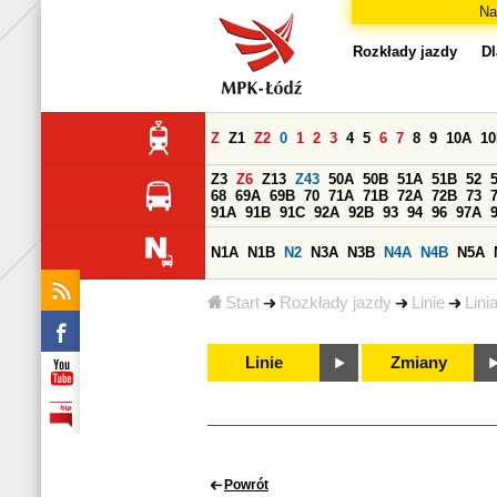
Na
Rozkłady jazdy
Dl
Z
Z1
Z2
0
1
2
3
4
5
6
7
8
9
10A
1
Z3
Z6
Z13
Z43
50A
50B
51A
51B
52
68
69A
69B
70
71A
71B
72A
72B
73
91A
91B
91C
92A
92B
93
94
96
97A
N1A
N1B
N2
N3A
N3B
N4A
N4B
N5A
Start
Rozkłady jazdy
Linie
Lini
Linie
Zmiany
Powrót