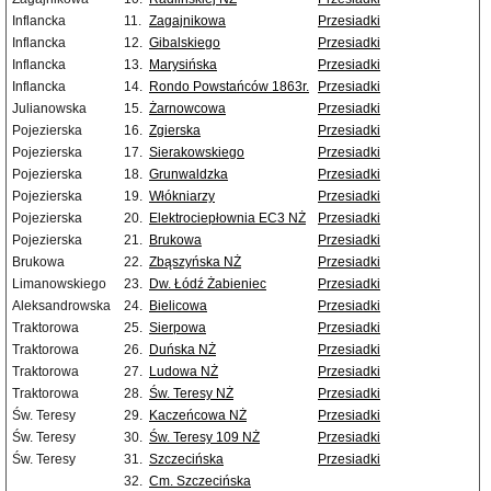
Inflancka
11.
Zagajnikowa
Przesiadki
Inflancka
12.
Gibalskiego
Przesiadki
Inflancka
13.
Marysińska
Przesiadki
Inflancka
14.
Rondo Powstańców 1863r.
Przesiadki
Julianowska
15.
Żarnowcowa
Przesiadki
Pojezierska
16.
Zgierska
Przesiadki
Pojezierska
17.
Sierakowskiego
Przesiadki
Pojezierska
18.
Grunwaldzka
Przesiadki
Pojezierska
19.
Włókniarzy
Przesiadki
Pojezierska
20.
Elektrociepłownia EC3 NŻ
Przesiadki
Pojezierska
21.
Brukowa
Przesiadki
Brukowa
22.
Zbąszyńska NŻ
Przesiadki
Limanowskiego
23.
Dw. Łódź Żabieniec
Przesiadki
Aleksandrowska
24.
Bielicowa
Przesiadki
Traktorowa
25.
Sierpowa
Przesiadki
Traktorowa
26.
Duńska NŻ
Przesiadki
Traktorowa
27.
Ludowa NŻ
Przesiadki
Traktorowa
28.
Św. Teresy NŻ
Przesiadki
Św. Teresy
29.
Kaczeńcowa NŻ
Przesiadki
Św. Teresy
30.
Św. Teresy 109 NŻ
Przesiadki
Św. Teresy
31.
Szczecińska
Przesiadki
32.
Cm. Szczecińska