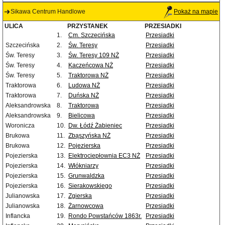
Sikawa Centrum Handlowe
Pokaż na mapie
ULICA
PRZYSTANEK
PRZESIADKI
1.
Cm. Szczecińska
Przesiadki
Szczecińska
2.
Św. Teresy
Przesiadki
Św. Teresy
3.
Św. Teresy 109 NŻ
Przesiadki
Św. Teresy
4.
Kaczeńcowa NŻ
Przesiadki
Św. Teresy
5.
Traktorowa NŻ
Przesiadki
Traktorowa
6.
Ludowa NŻ
Przesiadki
Traktorowa
7.
Duńska NŻ
Przesiadki
Aleksandrowska
8.
Traktorowa
Przesiadki
Aleksandrowska
9.
Bielicowa
Przesiadki
Woronicza
10.
Dw. Łódź Żabieniec
Przesiadki
Brukowa
11.
Zbąszyńska NŻ
Przesiadki
Brukowa
12.
Pojezierska
Przesiadki
Pojezierska
13.
Elektrociepłownia EC3 NŻ
Przesiadki
Pojezierska
14.
Włókniarzy
Przesiadki
Pojezierska
15.
Grunwaldzka
Przesiadki
Pojezierska
16.
Sierakowskiego
Przesiadki
Julianowska
17.
Zgierska
Przesiadki
Julianowska
18.
Żarnowcowa
Przesiadki
Inflancka
19.
Rondo Powstańców 1863r.
Przesiadki