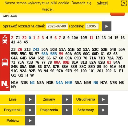
Nasza strona wykorzystuje pliki cookie. Dowiedz się
więcej
x
#
więcej.
Sprawdź rozkład na dzień:
i godzinę:
Z
Z1
Z2
0
1
2
3
4
5
6
7
8
9
10A
10B
11
12
13
14
15
16
41
43
45
Z3
Z6
Z13
Z43
50A
50B
51A
51B
52
53A
53C
53B
54B
55A
55B
55C
56
57
58A
58B
59
60A
60B
60C
60D
61
62
63
64A
64B
65A
65B
66
67
68
69A
69B
70
71A
71B
72A
72B
73
75A
75B
76
77
78
80A
80B
81A
81B
82A
82B
83
84A
84B
85A
85B
86
87A
87B
88A
88B
88C
88D
89
90
91A
91B
91C
92A
92B
93
94
96
97A
97B
99
100
101
201
202
6.
F1
G1
G2
H
W
N1A
N1B
N2
N3A
N3B
N4A
N4B
N5A
N5B
N6
N7A
N7B
N8
N9
Linie
Zmiany
Utrudnienia
Przystanki
Połączenia
Schematy
Pobierz