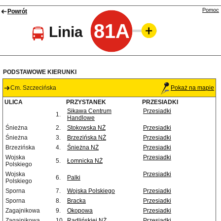
Pomoc
Powrót
81A
Linia
PODSTAWOWE KIERUNKI
Cm. Szczecińska
Pokaż na mapie
ULICA
PRZYSTANEK
PRZESIADKI
Sikawa Centrum
Przesiadki
1.
Handlowe
Śnieżna
2.
Stokowska NŻ
Przesiadki
Śnieżna
3.
Brzezińska NŻ
Przesiadki
Brzezińska
4.
Śnieżna NŻ
Przesiadki
Wojska
Przesiadki
5.
Łomnicka NŻ
Polskiego
Wojska
Przesiadki
6.
Palki
Polskiego
Sporna
7.
Wojska Polskiego
Przesiadki
Sporna
8.
Bracka
Przesiadki
Zagajnikowa
9.
Okopowa
Przesiadki
Zagajnikowa
10.
Radlińskiej NŻ
Przesiadki