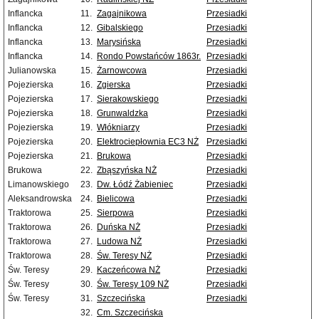
Inflancka
11.
Zagajnikowa
Przesiadki
Inflancka
12.
Gibalskiego
Przesiadki
Inflancka
13.
Marysińska
Przesiadki
Inflancka
14.
Rondo Powstańców 1863r.
Przesiadki
Julianowska
15.
Żarnowcowa
Przesiadki
Pojezierska
16.
Zgierska
Przesiadki
Pojezierska
17.
Sierakowskiego
Przesiadki
Pojezierska
18.
Grunwaldzka
Przesiadki
Pojezierska
19.
Włókniarzy
Przesiadki
Pojezierska
20.
Elektrociepłownia EC3 NŻ
Przesiadki
Pojezierska
21.
Brukowa
Przesiadki
Brukowa
22.
Zbąszyńska NŻ
Przesiadki
Limanowskiego
23.
Dw. Łódź Żabieniec
Przesiadki
Aleksandrowska
24.
Bielicowa
Przesiadki
Traktorowa
25.
Sierpowa
Przesiadki
Traktorowa
26.
Duńska NŻ
Przesiadki
Traktorowa
27.
Ludowa NŻ
Przesiadki
Traktorowa
28.
Św. Teresy NŻ
Przesiadki
Św. Teresy
29.
Kaczeńcowa NŻ
Przesiadki
Św. Teresy
30.
Św. Teresy 109 NŻ
Przesiadki
Św. Teresy
31.
Szczecińska
Przesiadki
32.
Cm. Szczecińska