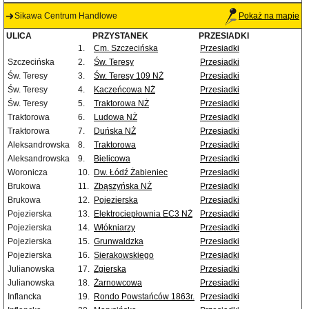
Sikawa Centrum Handlowe
Pokaż na mapie
ULICA
PRZYSTANEK
PRZESIADKI
1.
Cm. Szczecińska
Przesiadki
Szczecińska
2.
Św. Teresy
Przesiadki
Św. Teresy
3.
Św. Teresy 109 NŻ
Przesiadki
Św. Teresy
4.
Kaczeńcowa NŻ
Przesiadki
Św. Teresy
5.
Traktorowa NŻ
Przesiadki
Traktorowa
6.
Ludowa NŻ
Przesiadki
Traktorowa
7.
Duńska NŻ
Przesiadki
Aleksandrowska
8.
Traktorowa
Przesiadki
Aleksandrowska
9.
Bielicowa
Przesiadki
Woronicza
10.
Dw. Łódź Żabieniec
Przesiadki
Brukowa
11.
Zbąszyńska NŻ
Przesiadki
Brukowa
12.
Pojezierska
Przesiadki
Pojezierska
13.
Elektrociepłownia EC3 NŻ
Przesiadki
Pojezierska
14.
Włókniarzy
Przesiadki
Pojezierska
15.
Grunwaldzka
Przesiadki
Pojezierska
16.
Sierakowskiego
Przesiadki
Julianowska
17.
Zgierska
Przesiadki
Julianowska
18.
Żarnowcowa
Przesiadki
Inflancka
19.
Rondo Powstańców 1863r.
Przesiadki