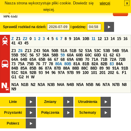
Nasza strona wykorzystuje pliki cookie. Dowiedz się
więcej
x
#
więcej.
Sprawdź rozkład na dzień:
i godzinę:
Z
Z1
Z2
0
1
2
3
4
5
6
7
8
9
10A
10B
11
12
13
14
15
16
41
43
45
Z3
Z6
Z13
Z43
50A
50B
51A
51B
52
53A
53C
53B
54B
55A
55B
55C
56
57
58A
58B
59
60A
60B
60C
60D
61
62
63
64A
64B
65A
65B
66
67
68
69A
69B
70
71A
71B
72A
72B
73
75A
75B
76
77
78
80A
80B
81A
81B
82A
82B
83
84A
84B
85A
85B
86
87A
87B
88A
88B
88C
88D
89
90
91A
91B
91C
92A
92B
93
94
96
97A
97B
99
100
101
201
202
6.
F1
G1
G2
H
W
N1A
N1B
N2
N3A
N3B
N4A
N4B
N5A
N5B
N6
N7A
N7B
N8
N9
Linie
Zmiany
Utrudnienia
Przystanki
Połączenia
Schematy
Pobierz