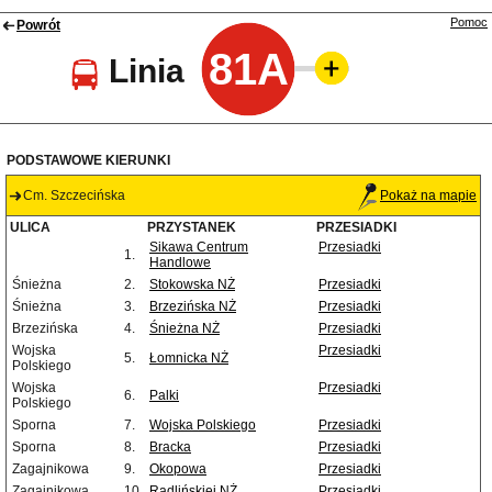
Pomoc
Powrót
81A
Linia
PODSTAWOWE KIERUNKI
Cm. Szczecińska
Pokaż na mapie
ULICA
PRZYSTANEK
PRZESIADKI
Sikawa Centrum
Przesiadki
1.
Handlowe
Śnieżna
2.
Stokowska NŻ
Przesiadki
Śnieżna
3.
Brzezińska NŻ
Przesiadki
Brzezińska
4.
Śnieżna NŻ
Przesiadki
Wojska
Przesiadki
5.
Łomnicka NŻ
Polskiego
Wojska
Przesiadki
6.
Palki
Polskiego
Sporna
7.
Wojska Polskiego
Przesiadki
Sporna
8.
Bracka
Przesiadki
Zagajnikowa
9.
Okopowa
Przesiadki
Zagajnikowa
10.
Radlińskiej NŻ
Przesiadki