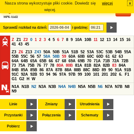
Nasza strona wykorzystuje pliki cookie. Dowiedz się
więcej
x
#
więcej.
Sprawdź rozkład na dzień:
i godzinę:
Z
Z1
Z2
0
1
2
3
4
5
6
7
8
9
10A
10B
11
12
13
14
15
16
41
43
45
Z3
Z6
Z13
Z43
50A
50B
51A
51B
52
53A
53C
53B
54B
55A
55B
55C
56
57
58A
58B
59
60A
60B
60C
60D
61
62
63
64A
64B
65A
65B
66
67
68
69A
69B
70
71A
71B
72A
72B
73
75A
75B
76
77
78
80A
80B
81A
81B
82A
82B
83
84A
84B
85A
85B
86
87A
87B
88A
88B
88C
88D
89
90
91A
91B
91C
92A
92B
93
94
96
97A
97B
99
100
101
201
202
6.
F1
G1
G2
H
W
N1A
N1B
N2
N3A
N3B
N4A
N4B
N5A
N5B
N6
N7A
N7B
N8
N9
Linie
Zmiany
Utrudnienia
Przystanki
Połączenia
Schematy
Pobierz