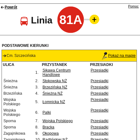
Pomoc
Powrót
81A
Linia
PODSTAWOWE KIERUNKI
Cm. Szczecińska
Pokaż na mapie
ULICA
PRZYSTANEK
PRZESIADKI
Sikawa Centrum
Przesiadki
1.
Handlowe
Śnieżna
2.
Stokowska NŻ
Przesiadki
Śnieżna
3.
Brzezińska NŻ
Przesiadki
Brzezińska
4.
Śnieżna NŻ
Przesiadki
Wojska
Przesiadki
5.
Łomnicka NŻ
Polskiego
Wojska
Przesiadki
6.
Palki
Polskiego
Sporna
7.
Wojska Polskiego
Przesiadki
Sporna
8.
Bracka
Przesiadki
Zagajnikowa
9.
Okopowa
Przesiadki
Zagajnikowa
10.
Radlińskiej NŻ
Przesiadki