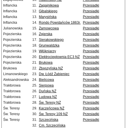
Inflancka
11.
Zagajnikowa
Przesiadki
Inflancka
12.
Gibalskiego
Przesiadki
Inflancka
13.
Marysińska
Przesiadki
Inflancka
14.
Rondo Powstańców 1863r.
Przesiadki
Julianowska
15.
Żarnowcowa
Przesiadki
Pojezierska
16.
Zgierska
Przesiadki
Pojezierska
17.
Sierakowskiego
Przesiadki
Pojezierska
18.
Grunwaldzka
Przesiadki
Pojezierska
19.
Włókniarzy
Przesiadki
Pojezierska
20.
Elektrociepłownia EC3 NŻ
Przesiadki
Pojezierska
21.
Brukowa
Przesiadki
Brukowa
22.
Zbąszyńska NŻ
Przesiadki
Limanowskiego
23.
Dw. Łódź Żabieniec
Przesiadki
Aleksandrowska
24.
Bielicowa
Przesiadki
Traktorowa
25.
Sierpowa
Przesiadki
Traktorowa
26.
Duńska NŻ
Przesiadki
Traktorowa
27.
Ludowa NŻ
Przesiadki
Traktorowa
28.
Św. Teresy NŻ
Przesiadki
Św. Teresy
29.
Kaczeńcowa NŻ
Przesiadki
Św. Teresy
30.
Św. Teresy 109 NŻ
Przesiadki
Św. Teresy
31.
Szczecińska
Przesiadki
32.
Cm. Szczecińska