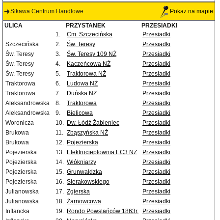
Sikawa Centrum Handlowe
Pokaż na mapie
ULICA
PRZYSTANEK
PRZESIADKI
1.
Cm. Szczecińska
Przesiadki
Szczecińska
2.
Św. Teresy
Przesiadki
Św. Teresy
3.
Św. Teresy 109 NŻ
Przesiadki
Św. Teresy
4.
Kaczeńcowa NŻ
Przesiadki
Św. Teresy
5.
Traktorowa NŻ
Przesiadki
Traktorowa
6.
Ludowa NŻ
Przesiadki
Traktorowa
7.
Duńska NŻ
Przesiadki
Aleksandrowska
8.
Traktorowa
Przesiadki
Aleksandrowska
9.
Bielicowa
Przesiadki
Woronicza
10.
Dw. Łódź Żabieniec
Przesiadki
Brukowa
11.
Zbąszyńska NŻ
Przesiadki
Brukowa
12.
Pojezierska
Przesiadki
Pojezierska
13.
Elektrociepłownia EC3 NŻ
Przesiadki
Pojezierska
14.
Włókniarzy
Przesiadki
Pojezierska
15.
Grunwaldzka
Przesiadki
Pojezierska
16.
Sierakowskiego
Przesiadki
Julianowska
17.
Zgierska
Przesiadki
Julianowska
18.
Żarnowcowa
Przesiadki
Inflancka
19.
Rondo Powstańców 1863r.
Przesiadki