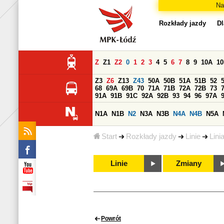
Na
Rozkłady jazdy
Dl
Z
Z1
Z2
0
1
2
3
4
5
6
7
8
9
10A
1
Z3
Z6
Z13
Z43
50A
50B
51A
51B
52
68
69A
69B
70
71A
71B
72A
72B
73
91A
91B
91C
92A
92B
93
94
96
97A
N1A
N1B
N2
N3A
N3B
N4A
N4B
N5A
Start
Rozkłady jazdy
Linie
Lini
Linie
Zmiany
Powrót