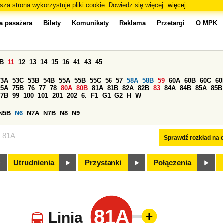
sza strona wykorzystuje pliki cookie. Dowiedz się więcej.
więcej
a pasażera
Bilety
Komunikaty
Reklama
Przetargi
O MPK
0B
11
12
13
14
15
16
41
43
45
53A
53C
53B
54B
55A
55B
55C
56
57
58A
58B
59
60A
60B
60C
60
75A
75B
76
77
78
80A
80B
81A
81B
82A
82B
83
84A
84B
85A
85B
97B
99
100
101
201
202
6.
F1
G1
G2
H
W
N5B
N6
N7A
N7B
N8
N9
a 81A
Sprawdź rozkład na d
Utrudnienia
Przystanki
Połączenia
81A
Linia