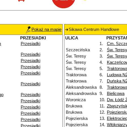
Pokaż na mapie
Sikawa Centrum Handlowe
PRZESIADKI
ULICA
PRZYSTA
m
Przesiadki
1.
Cm. Szcze
Szczecińska
2.
Św. Teres
Przesiadki
Św. Teresy
3.
Św. Teres
Przesiadki
Św. Teresy
4.
Kaczeńco
Przesiadki
Św. Teresy
5.
Traktorow
Przesiadki
Traktorowa
6.
Ludowa N
Traktorowa
7.
Duńska N
Przesiadki
Aleksandrowska
8.
Traktorow
Aleksandrowska
9.
Bielicowa
go
Przesiadki
Woronicza
10.
Dw. Łódź 
Przesiadki
Brukowa
11.
Zbąszyńs
Przesiadki
Brukowa
12.
Pojeziersk
Przesiadki
Pojezierska
13.
Elektroci
Przesiadki
Pojezierska
14.
Włókniarz
Przesiadki