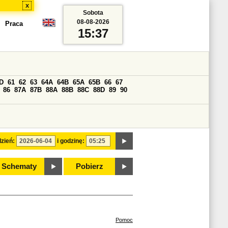
x
Sobota
08-08-2026
Praca
15:37
D
61
62
63
64A
64B
65A
65B
66
67
86
87A
87B
88A
88B
88C
88D
89
90
zień:
i godzinę:
Schematy
Pobierz
Pomoc