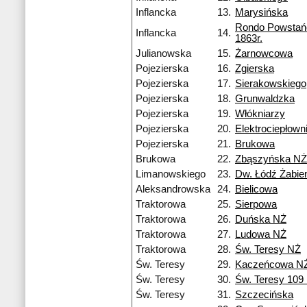
Inflancka
13.
Marysińska
Rondo Powsta
Inflancka
14.
1863r.
Julianowska
15.
Żarnowcowa
Pojezierska
16.
Zgierska
Pojezierska
17.
Sierakowskiego
Pojezierska
18.
Grunwaldzka
Pojezierska
19.
Włókniarzy
Pojezierska
20.
Elektrociepłow
Pojezierska
21.
Brukowa
Brukowa
22.
Zbąszyńska NŻ
Limanowskiego
23.
Dw. Łódź Żabie
Aleksandrowska
24.
Bielicowa
Traktorowa
25.
Sierpowa
Traktorowa
26.
Duńska NŻ
Traktorowa
27.
Ludowa NŻ
Traktorowa
28.
Św. Teresy NŻ
Św. Teresy
29.
Kaczeńcowa N
Św. Teresy
30.
Św. Teresy 109
Św. Teresy
31.
Szczecińska