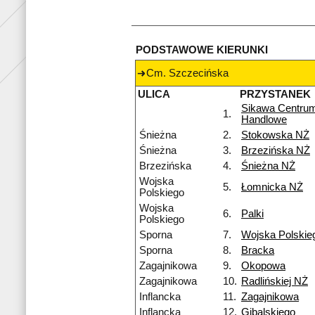
PODSTAWOWE KIERUNKI
Cm. Szczecińska
ULICA
PRZYSTANEK
Sikawa Centru
1.
Handlowe
Śnieżna
2.
Stokowska NŻ
Śnieżna
3.
Brzezińska NŻ
Brzezińska
4.
Śnieżna NŻ
Wojska
5.
Łomnicka NŻ
Polskiego
Wojska
6.
Palki
Polskiego
Sporna
7.
Wojska Polskie
Sporna
8.
Bracka
Zagajnikowa
9.
Okopowa
Zagajnikowa
10.
Radlińskiej NŻ
Inflancka
11.
Zagajnikowa
Inflancka
12.
Gibalskiego