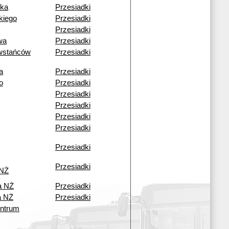
zka
Przesiadki
kiego
Przesiadki
Przesiadki
wa
Przesiadki
wstańców
Przesiadki
a
Przesiadki
o
Przesiadki
Przesiadki
Przesiadki
Przesiadki
Przesiadki
Przesiadki
Przesiadki
 NŻ
a NŻ
Przesiadki
a NŻ
Przesiadki
ntrum