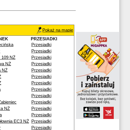
Pokaż na mapie
NEK
PRZESIADKI
cińska
Przesiadki
y
Przesiadki
y 109 NŻ
Przesiadki
wa NŻ
Przesiadki
a NŻ
Przesiadki
Ż
Przesiadki
Ż
Przesiadki
a
Przesiadki
Przesiadki
Żabieniec
Przesiadki
ka NŻ
Przesiadki
a
Przesiadki
epłownia EC3 NŻ
Przesiadki
y
Przesiadki