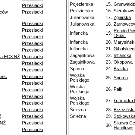
Pojezierska
15.
Grunwald
Przesiadki
Pojezierska
16.
Sierakows
ńców
Przesiadki
Julianowska
17.
Zgierska
Przesiadki
Julianowska
18.
Żarnowco
Przesiadki
Rondo Po
Inflancka
19.
1863r.
Przesiadki
Inflancka
20.
Marysińsk
Przesiadki
Inflancka
21.
Gibalskieg
Przesiadki
Zagajnikowa
22.
Inflancka
nia EC3 NŻ
Przesiadki
Zagajnikowa
23.
Okopowa
Przesiadki
Sporna
24.
Bracka
Przesiadki
Wojska
niec
Przesiadki
25.
Sporna
Polskiego
Przesiadki
Wojska
26.
Palki
Przesiadki
Polskiego
Przesiadki
Wojska
27.
Łomnicka
Przesiadki
Polskiego
Przesiadki
Śnieżna
28.
Brzezińsk
Ż
Przesiadki
Śnieżna
29.
Stokowsk
 NŻ
Przesiadki
Sikawa Ce
30.
Handlowe
Przesiadki