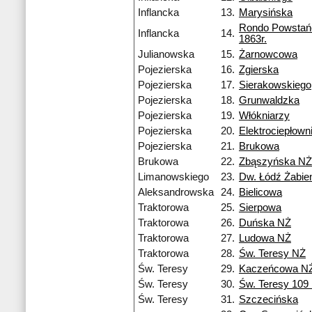
Inflancka
13.
Marysińska
Rondo Powsta
Inflancka
14.
1863r.
Julianowska
15.
Żarnowcowa
Pojezierska
16.
Zgierska
Pojezierska
17.
Sierakowskiego
Pojezierska
18.
Grunwaldzka
Pojezierska
19.
Włókniarzy
Pojezierska
20.
Elektrociepłow
Pojezierska
21.
Brukowa
Brukowa
22.
Zbąszyńska NŻ
Limanowskiego
23.
Dw. Łódź Żabie
Aleksandrowska
24.
Bielicowa
Traktorowa
25.
Sierpowa
Traktorowa
26.
Duńska NŻ
Traktorowa
27.
Ludowa NŻ
Traktorowa
28.
Św. Teresy NŻ
Św. Teresy
29.
Kaczeńcowa N
Św. Teresy
30.
Św. Teresy 109
Św. Teresy
31.
Szczecińska