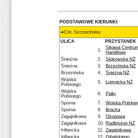
PODSTAWOWE KIERUNKI
Cm. Szczecińska
ULICA
PRZYSTANEK
Sikawa Centru
1.
Handlowe
Śnieżna
2.
Stokowska NŻ
Śnieżna
3.
Brzezińska NŻ
Brzezińska
4.
Śnieżna NŻ
Wojska
5.
Łomnicka NŻ
Polskiego
Wojska
6.
Palki
Polskiego
Sporna
7.
Wojska Polskie
Sporna
8.
Bracka
Zagajnikowa
9.
Okopowa
Zagajnikowa
10.
Radlińskiej NŻ
Inflancka
11.
Zagajnikowa
Inflancka
12.
Gibalskiego