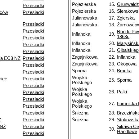
Pojezierska
15.
Grunwald
Przesiadki
Pojezierska
16.
Sierakows
ńców
Przesiadki
Julianowska
17.
Zgierska
Przesiadki
Julianowska
18.
Żarnowco
Przesiadki
Rondo Po
Inflancka
19.
1863r.
Przesiadki
Inflancka
20.
Marysińsk
Przesiadki
Inflancka
21.
Gibalskieg
Przesiadki
Zagajnikowa
22.
Inflancka
nia EC3 NŻ
Przesiadki
Zagajnikowa
23.
Okopowa
Przesiadki
Sporna
24.
Bracka
Przesiadki
Wojska
niec
Przesiadki
25.
Sporna
Polskiego
Przesiadki
Wojska
26.
Palki
Przesiadki
Polskiego
Przesiadki
Wojska
27.
Łomnicka
Przesiadki
Polskiego
Przesiadki
Śnieżna
28.
Brzezińsk
Ż
Przesiadki
Śnieżna
29.
Stokowsk
 NŻ
Przesiadki
Sikawa Ce
30.
Handlowe
Przesiadki