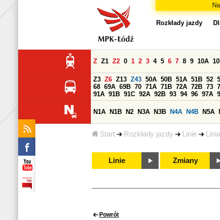
Na
Rozkłady jazdy
Dl
Z
Z1
Z2
0
1
2
3
4
5
6
7
8
9
10A
1
Z3
Z6
Z13
Z43
50A
50B
51A
51B
52
68
69A
69B
70
71A
71B
72A
72B
73
91A
91B
91C
92A
92B
93
94
96
97A
N1A
N1B
N2
N3A
N3B
N4A
N4B
N5A
Start
Rozkłady jazdy
Linie
Lini
Linie
Zmiany
Powrót