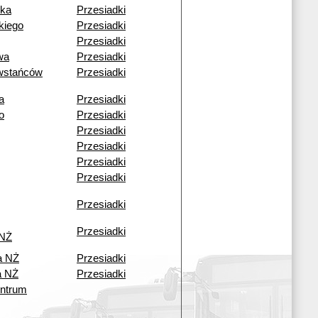
zka
Przesiadki
kiego
Przesiadki
Przesiadki
wa
Przesiadki
wstańców
Przesiadki
a
Przesiadki
o
Przesiadki
Przesiadki
Przesiadki
Przesiadki
Przesiadki
Przesiadki
Przesiadki
 NŻ
a NŻ
Przesiadki
a NŻ
Przesiadki
ntrum