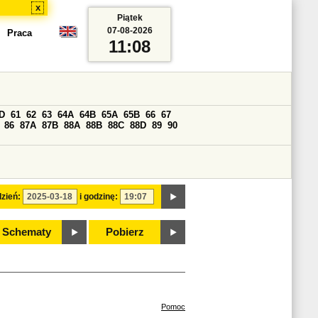
x
Piątek
07-08-2026
Praca
11:08
D
61
62
63
64A
64B
65A
65B
66
67
86
87A
87B
88A
88B
88C
88D
89
90
zień:
i godzinę:
Schematy
Pobierz
Pomoc