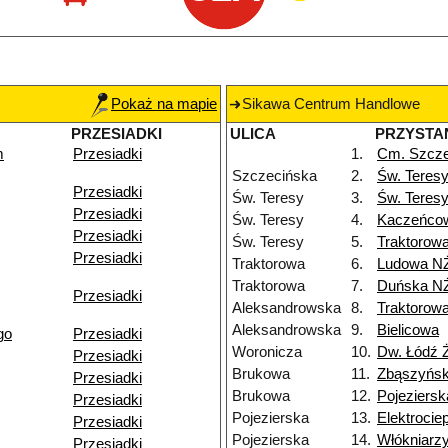
Pokaż na mapie
Sikawa Centrum Handlowe
PRZESIADKI
ULICA
PRZYSTA
m
Przesiadki
1.
Cm. Szcze
Szczecińska
2.
Św. Teres
Przesiadki
Św. Teresy
3.
Św. Teres
Przesiadki
Św. Teresy
4.
Kaczeńco
Przesiadki
Św. Teresy
5.
Traktorow
Przesiadki
Traktorowa
6.
Ludowa N
Traktorowa
7.
Duńska N
Przesiadki
Aleksandrowska
8.
Traktorow
Aleksandrowska
9.
Bielicowa
go
Przesiadki
Woronicza
10.
Dw. Łódź 
Przesiadki
Brukowa
11.
Zbąszyńs
Przesiadki
Brukowa
12.
Pojeziersk
Przesiadki
Pojezierska
13.
Elektroci
Przesiadki
Pojezierska
14.
Włókniarz
Przesiadki