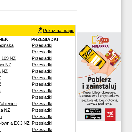
Pokaż na mapie
NEK
PRZESIADKI
cińska
Przesiadki
y
Przesiadki
y 109 NŻ
Przesiadki
wa NŻ
Przesiadki
a NŻ
Przesiadki
Ż
Przesiadki
Ż
Przesiadki
a
Przesiadki
Przesiadki
Żabieniec
Przesiadki
ka NŻ
Przesiadki
a
Przesiadki
epłownia EC3 NŻ
Przesiadki
y
Przesiadki