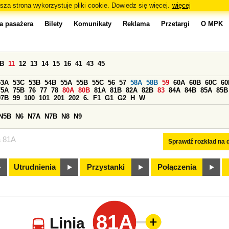
sza strona wykorzystuje pliki cookie. Dowiedz się więcej.
więcej
a pasażera
Bilety
Komunikaty
Reklama
Przetargi
O MPK
0B
11
12
13
14
15
16
41
43
45
53A
53C
53B
54B
55A
55B
55C
56
57
58A
58B
59
60A
60B
60C
60
75A
75B
76
77
78
80A
80B
81A
81B
82A
82B
83
84A
84B
85A
85B
97B
99
100
101
201
202
6.
F1
G1
G2
H
W
N5B
N6
N7A
N7B
N8
N9
a 81A
Sprawdź rozkład na d
Utrudnienia
Przystanki
Połączenia
81A
Linia