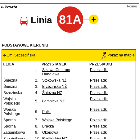
Pomoc
Powrót
81A
Linia
PODSTAWOWE KIERUNKI
Cm. Szczecińska
Pokaż na mapie
ULICA
PRZYSTANEK
PRZESIADKI
Sikawa Centrum
Przesiadki
1.
Handlowe
Śnieżna
2.
Stokowska NŻ
Przesiadki
Śnieżna
3.
Brzezińska NŻ
Przesiadki
Brzezińska
4.
Śnieżna NŻ
Przesiadki
Wojska
Przesiadki
5.
Łomnicka NŻ
Polskiego
Wojska
Przesiadki
6.
Palki
Polskiego
Sporna
7.
Wojska Polskiego
Przesiadki
Sporna
8.
Bracka
Przesiadki
Zagajnikowa
9.
Okopowa
Przesiadki
Zagajnikowa
10.
Radlińskiej NŻ
Przesiadki