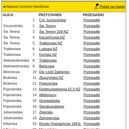
Sikawa Centrum Handlowe
Pokaż na mapie
ULICA
PRZYSTANEK
PRZESIADKI
1.
Cm. Szczecińska
Przesiadki
Szczecińska
2.
Św. Teresy
Przesiadki
Św. Teresy
3.
Św. Teresy 109 NŻ
Przesiadki
Św. Teresy
4.
Kaczeńcowa NŻ
Przesiadki
Św. Teresy
5.
Traktorowa NŻ
Przesiadki
Traktorowa
6.
Ludowa NŻ
Przesiadki
Traktorowa
7.
Duńska NŻ
Przesiadki
Aleksandrowska
8.
Traktorowa
Przesiadki
Aleksandrowska
9.
Bielicowa
Przesiadki
Woronicza
10.
Dw. Łódź Żabieniec
Przesiadki
Brukowa
11.
Zbąszyńska NŻ
Przesiadki
Brukowa
12.
Pojezierska
Przesiadki
Pojezierska
13.
Elektrociepłownia EC3 NŻ
Przesiadki
Pojezierska
14.
Włókniarzy
Przesiadki
Pojezierska
15.
Grunwaldzka
Przesiadki
Pojezierska
16.
Sierakowskiego
Przesiadki
Julianowska
17.
Zgierska
Przesiadki
Julianowska
18.
Żarnowcowa
Przesiadki
Inflancka
19.
Rondo Powstańców 1863r.
Przesiadki