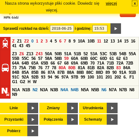
Nasza strona wykorzystuje pliki cookie. Dowiedz się
więcej
x
#
więcej.
Sprawdź rozkład na dzień:
i godzinę:
Z
Z1
Z2
0
1
2
3
4
5
6
7
8
9
10A
10B
11
12
13
14
15
16
41
43
45
Z3
Z6
Z13
Z43
50A
50B
51A
51B
52
53A
53C
53B
54B
55A
55B
55C
56
57
58A
58B
59
60A
60B
60C
60D
61
62
63
64A
64B
65A
65B
66
67
68
69A
69B
70
71A
71B
72A
72B
73
75A
75B
76
77
78
80A
80B
81A
81B
82A
82B
83
84A
84B
85A
85B
86
87A
87B
88A
88B
88C
88D
89
90
91A
91B
91C
92A
92B
93
94
96
97A
97B
99
100
101
201
202
6.
F1
G1
G2
H
W
N1A
N1B
N2
N3A
N3B
N4A
N4B
N5A
N5B
N6
N7A
N7B
N8
N9
Linie
Zmiany
Utrudnienia
Przystanki
Połączenia
Schematy
Pobierz