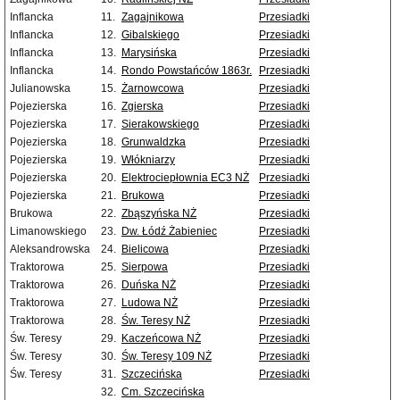
Inflancka
11.
Zagajnikowa
Przesiadki
Inflancka
12.
Gibalskiego
Przesiadki
Inflancka
13.
Marysińska
Przesiadki
Inflancka
14.
Rondo Powstańców 1863r.
Przesiadki
Julianowska
15.
Żarnowcowa
Przesiadki
Pojezierska
16.
Zgierska
Przesiadki
Pojezierska
17.
Sierakowskiego
Przesiadki
Pojezierska
18.
Grunwaldzka
Przesiadki
Pojezierska
19.
Włókniarzy
Przesiadki
Pojezierska
20.
Elektrociepłownia EC3 NŻ
Przesiadki
Pojezierska
21.
Brukowa
Przesiadki
Brukowa
22.
Zbąszyńska NŻ
Przesiadki
Limanowskiego
23.
Dw. Łódź Żabieniec
Przesiadki
Aleksandrowska
24.
Bielicowa
Przesiadki
Traktorowa
25.
Sierpowa
Przesiadki
Traktorowa
26.
Duńska NŻ
Przesiadki
Traktorowa
27.
Ludowa NŻ
Przesiadki
Traktorowa
28.
Św. Teresy NŻ
Przesiadki
Św. Teresy
29.
Kaczeńcowa NŻ
Przesiadki
Św. Teresy
30.
Św. Teresy 109 NŻ
Przesiadki
Św. Teresy
31.
Szczecińska
Przesiadki
32.
Cm. Szczecińska